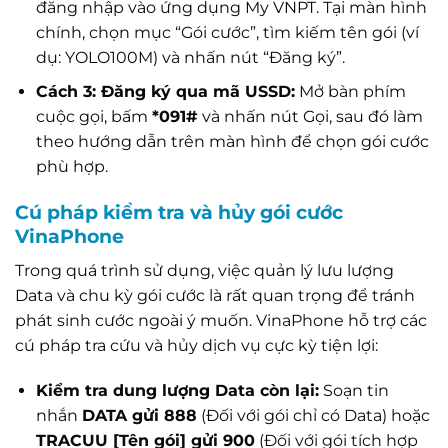
đăng nhập vào ứng dụng My VNPT. Tại màn hình
chính, chọn mục “Gói cước”, tìm kiếm tên gói (ví
dụ: YOLO100M) và nhấn nút “Đăng ký”.
Cách 3: Đăng ký qua mã USSD:
Mở bàn phím
cuộc gọi, bấm
*091#
và nhấn nút Gọi, sau đó làm
theo hướng dẫn trên màn hình để chọn gói cước
phù hợp.
Cú pháp kiểm tra và hủy gói cước
VinaPhone
Trong quá trình sử dụng, việc quản lý lưu lượng
Data và chu kỳ gói cước là rất quan trọng để tránh
phát sinh cước ngoài ý muốn. VinaPhone hỗ trợ các
cú pháp tra cứu và hủy dịch vụ cực kỳ tiện lợi:
Kiểm tra dung lượng Data còn lại:
Soạn tin
nhắn
DATA gửi 888
(Đối với gói chỉ có Data) hoặc
TRACUU [Tên gói] gửi 900
(Đối với gói tích hợp