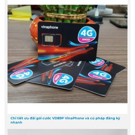
Chi tiết ưu đãi gói cước VD89P VinaPhone và cú pháp đăng ký
nhanh