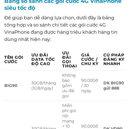
Bảng so sánh các gói cước 4G VinaPhone
siêu tốc độ
Để giúp bạn dễ dàng lựa chọn, dưới đây là bảng
tổng hợp và so sánh chi tiết các gói cước 4G
VinaPhone đang được hàng triệu khách hàng tin
dùng nhất hiện nay:
ƯU
ƯU ĐÃI
GIÁ
CÚ PHÁP
TÊN GÓI
ĐÃI
DATA TỐC
CƯỚC /
ĐĂNG KÝ
CƯỚC
GỌI
ĐỘ CAO
CHU KỲ
NHANH
THOẠI
Không
bao
90.000đ
30GB/tháng
DK BIG90
BIG90
gồm
/ 30
(1GB/ngày)
gửi 888
ưu đãi
ngày
gọi
Miễn
phí gọi
nội
mạng
< 10
90.000đ
30GB/tháng
DK VD90