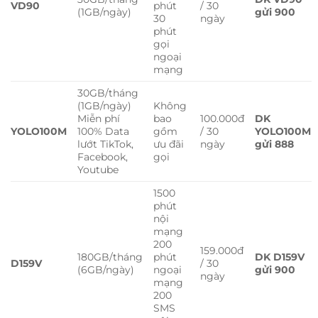
VD90
phút
/ 30
(1GB/ngày)
gửi 900
30
ngày
phút
gọi
ngoại
mạng
30GB/tháng
(1GB/ngày)
Không
Miễn phí
bao
100.000đ
DK
YOLO100M
100% Data
gồm
/ 30
YOLO100M
lướt TikTok,
ưu đãi
ngày
gửi 888
Facebook,
gọi
Youtube
1500
phút
nội
mạng
200
159.000đ
180GB/tháng
phút
DK D159V
D159V
/ 30
(6GB/ngày)
ngoại
gửi 900
ngày
mạng
200
SMS