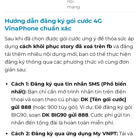
nội
mạng
Hướng dẫn đăng ký gói cước 4G
VinaPhone chuẩn xác
Sau khi đã chọn được gói cước ưng ý để thỏa sức áp
dụng
cách khôi phục story đã xoá trên fb
và đăng
tải thêm nhiều nội dung mới, bạn có thể thực hiện
đăng ký thông qua các phương thức vô cùng đơn
giản sau:
Cách 1: Đăng ký qua tin nhắn SMS (Phổ biến
nhất):
Bạn chỉ cần mở trình nhắn tin trên điện
thoại và soạn theo cú pháp:
DK [Tên gói cước]
gửi 888
(hoặc 900 tùy gói). Ví dụ: Để đăng ký gói
BIG90, soạn
DK BIG90 gửi 888
. Cước phí gửi tin
nhắn đến tổng đài là hoàn toàn miễn phí.
Cách 2: Đăng ký qua ứng dụng My VNPT:
Tải và