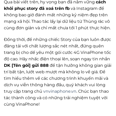
Qua bài viết trên, hy vọng bạn đã nắm vững
cách
khôi phục story đã xoá trên fb
và Instagram để
không bao giờ đánh mất những kỷ niệm đẹp trên
mạng xã hội. Thao tác lấy lại dữ liệu từ Thùng rác vô
cùng đơn giản và chỉ mất chưa tới 1 phút thực hiện.
Đồng thời, để những chiếc Story của bạn luôn được
đăng tải với chất lượng sắc nét nhất, đừng quên
trang bị cho dế yêu một gói cước 4G VinaPhone tốc
độ cao. Hãy nhấc điện thoại lên, soạn ngay tin nhắn
DK [Tên gói] gửi 888
để tận hưởng không gian giải
trí bất tận, lướt web mượt mà không lo về giá. Để
tìm hiểu thêm về các chương trình khuyến mãi và
dịch vụ viễn thông hàng đầu, quý khách vui lòng
truy cập trang chủ
vnvinaphone.vn
. Chúc bạn thao
tác thành công và có những trải nghiệm tuyệt vời
cùng VinaPhone!