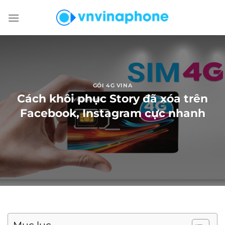
Chuyển
đến
nội
dung
GÓI 4G VINA
Cách khôi phục Story đã xóa trên
Facebook, Instagram cực nhanh