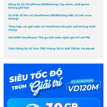
Đăng ký 4G VinaPhone 60GB/tháng: Cày phim, chơi game
không giới hạn
Sự thật về Sim 4G VinaPhone 120GB/tháng 50k: Có nên mua
không?
Tổng hợp các gói cước 4G VinaPhone khuyến mãi khủng nhất
tháng
Gói D79P VinaPhone: Thả ga lướt web, nghe gọi chỉ với 79k
Cách đăng ký 4G Vina 70k/ tháng: Vô tư lướt TikTok, Facebook