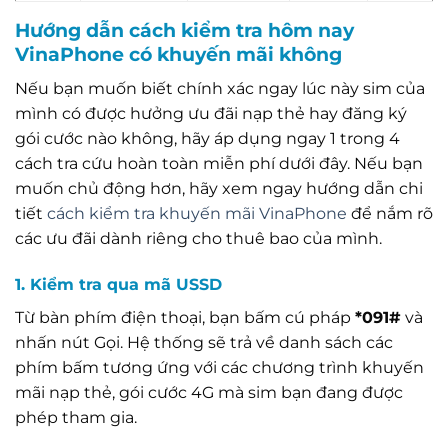
Hướng dẫn cách kiểm tra hôm nay
VinaPhone có khuyến mãi không
Nếu bạn muốn biết chính xác ngay lúc này sim của
mình có được hưởng ưu đãi nạp thẻ hay đăng ký
gói cước nào không, hãy áp dụng ngay 1 trong 4
cách tra cứu hoàn toàn miễn phí dưới đây. Nếu bạn
muốn chủ động hơn, hãy xem ngay hướng dẫn chi
tiết
cách kiểm tra khuyến mãi VinaPhone
để nắm rõ
các ưu đãi dành riêng cho thuê bao của mình.
1. Kiểm tra qua mã USSD
Từ bàn phím điện thoại, bạn bấm cú pháp
*091#
và
nhấn nút Gọi. Hệ thống sẽ trả về danh sách các
phím bấm tương ứng với các chương trình khuyến
mãi nạp thẻ, gói cước 4G mà sim bạn đang được
phép tham gia.