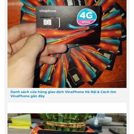
Danh sách cửa hàng giao dịch VinaPhone Hà Nội & Cách tìm
VinaPhone gần đây