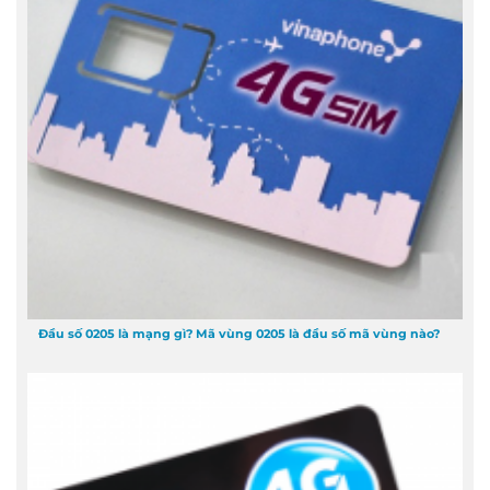
Đầu số 0205 là mạng gì? Mã vùng 0205 là đầu số mã vùng nào?