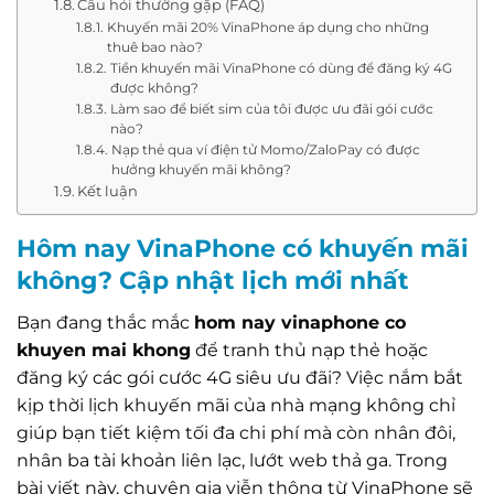
Câu hỏi thường gặp (FAQ)
Khuyến mãi 20% VinaPhone áp dụng cho những
thuê bao nào?
Tiền khuyến mãi VinaPhone có dùng để đăng ký 4G
được không?
Làm sao để biết sim của tôi được ưu đãi gói cước
nào?
Nạp thẻ qua ví điện tử Momo/ZaloPay có được
hưởng khuyến mãi không?
Kết luận
Hôm nay VinaPhone có khuyến mãi
không? Cập nhật lịch mới nhất
Bạn đang thắc mắc
hom nay vinaphone co
khuyen mai khong
để tranh thủ nạp thẻ hoặc
đăng ký các gói cước 4G siêu ưu đãi? Việc nắm bắt
kịp thời lịch khuyến mãi của nhà mạng không chỉ
giúp bạn tiết kiệm tối đa chi phí mà còn nhân đôi,
nhân ba tài khoản liên lạc, lướt web thả ga. Trong
bài viết này, chuyên gia viễn thông từ VinaPhone sẽ