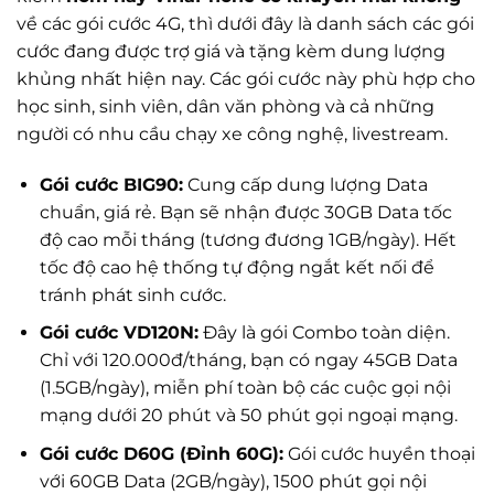
về các gói cước 4G, thì dưới đây là danh sách các gói
cước đang được trợ giá và tặng kèm dung lượng
khủng nhất hiện nay. Các gói cước này phù hợp cho
học sinh, sinh viên, dân văn phòng và cả những
người có nhu cầu chạy xe công nghệ, livestream.
Gói cước BIG90:
Cung cấp dung lượng Data
chuẩn, giá rẻ. Bạn sẽ nhận được 30GB Data tốc
độ cao mỗi tháng (tương đương 1GB/ngày). Hết
tốc độ cao hệ thống tự động ngắt kết nối để
tránh phát sinh cước.
Gói cước VD120N:
Đây là gói Combo toàn diện.
Chỉ với 120.000đ/tháng, bạn có ngay 45GB Data
(1.5GB/ngày), miễn phí toàn bộ các cuộc gọi nội
mạng dưới 20 phút và 50 phút gọi ngoại mạng.
Gói cước D60G (Đỉnh 60G):
Gói cước huyền thoại
với 60GB Data (2GB/ngày), 1500 phút gọi nội