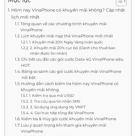
Mục lục
Hôm nay VinaPhone có khuyến mãi không? Cập nhật
lịch mới nhất
Tổng quan về các chương trình khuyến mãi
VinaPhone
Lịch khuyến mãi nạp thẻ VinaPhone mới nhất
1. Khuyến mãi 20% Ngày Vàng toàn quốc
2. Khuyến mãi 20% cục bộ (Dành cho thuê bao
nhận được tin nhắn)
Chi tiết ưu đãi các gói cước Data 4G VinaPhone siêu
HOT
Bảng so sánh các gói cước khuyến mãi VinaPhone
nổi bật
Hướng dẫn cách kiểm tra hôm nay VinaPhone có
khuyến mãi không
1. Kiểm tra qua mã USSD
2. Tra cứu qua tin nhắn SMS
3. Sử dụng ứng dụng My VNPT
4. Gọi trực tiếp tổng đài VinaPhone
Kiểm tra & Hủy gói cước khuyến mãi VinaPhone
Lưu ý quan trọng khi tham gia khuyến mãi
VinaPhone