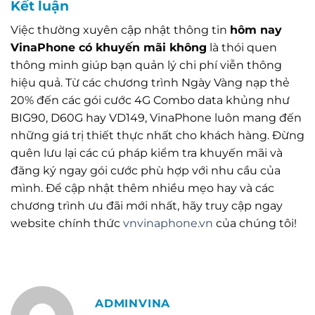
Kết luận
Việc thường xuyên cập nhật thông tin
hôm nay
VinaPhone có khuyến mãi không
là thói quen
thông minh giúp bạn quản lý chi phí viễn thông
hiệu quả. Từ các chương trình Ngày Vàng nạp thẻ
20% đến các gói cước 4G Combo data khủng như
BIG90, D60G hay VD149, VinaPhone luôn mang đến
những giá trị thiết thực nhất cho khách hàng. Đừng
quên lưu lại các cú pháp kiểm tra khuyến mãi và
đăng ký ngay gói cước phù hợp với nhu cầu của
mình. Để cập nhật thêm nhiều mẹo hay và các
chương trình ưu đãi mới nhất, hãy truy cập ngay
website chính thức
vnvinaphone.vn
của chúng tôi!
ADMINVINA