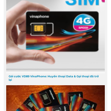
Gói cước VD89 VinaPhone: Huyền thoại Data & Gọi thoại đã trở
lại