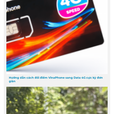
Hướng dẫn cách đổi điểm VinaPhone sang Data 4G cực kỳ đơn
giản