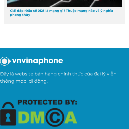
Giải đáp: Đầu số 0123 là mạng gì? Thuộc mạng nào và ý nghĩa
phong thủy
Đây là website bán hàng chính thức của đại lý viễn
thông mobi di động.