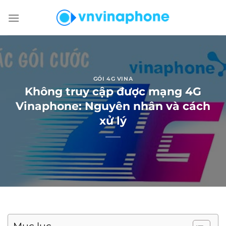
Chuyển
đến
nội
dung
GÓI 4G VINA
Không truy cập được mạng 4G
Vinaphone: Nguyên nhân và cách
xử lý