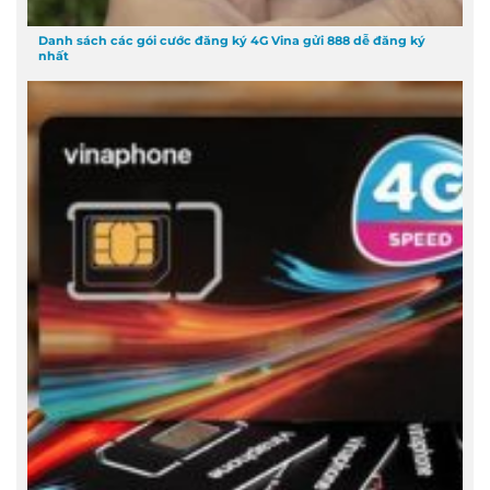
Danh sách các gói cước đăng ký 4G Vina gửi 888 dễ đăng ký
nhất