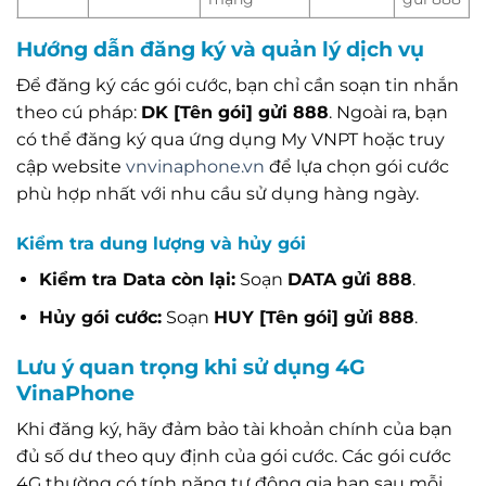
Hướng dẫn đăng ký và quản lý dịch vụ
Để đăng ký các gói cước, bạn chỉ cần soạn tin nhắn
theo cú pháp:
DK [Tên gói] gửi 888
. Ngoài ra, bạn
có thể đăng ký qua ứng dụng My VNPT hoặc truy
cập website
vnvinaphone.vn
để lựa chọn gói cước
phù hợp nhất với nhu cầu sử dụng hàng ngày.
Kiểm tra dung lượng và hủy gói
Kiểm tra Data còn lại:
Soạn
DATA gửi 888
.
Hủy gói cước:
Soạn
HUY [Tên gói] gửi 888
.
Lưu ý quan trọng khi sử dụng 4G
VinaPhone
Khi đăng ký, hãy đảm bảo tài khoản chính của bạn
đủ số dư theo quy định của gói cước. Các gói cước
4G thường có tính năng tự động gia hạn sau mỗi