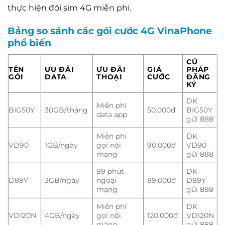
thực hiện đổi sim 4G miễn phí.
Bảng so sánh các gói cước 4G VinaPhone
phổ biến
CÚ
TÊN
ƯU ĐÃI
ƯU ĐÃI
GIÁ
PHÁP
GÓI
DATA
THOẠI
CƯỚC
ĐĂNG
KÝ
DK
Miễn phí
BIG50Y
30GB/tháng
50.000đ
BIG50Y
data app
gửi 888
Miễn phí
DK
VD90
1GB/ngày
gọi nội
90.000đ
VD90
mạng
gửi 888
89 phút
DK
D89Y
3GB/ngày
ngoại
89.000đ
D89Y
mạng
gửi 888
Miễn phí
DK
VD120N
4GB/ngày
gọi nội
120.000đ
VD120N
mạng
gửi 888