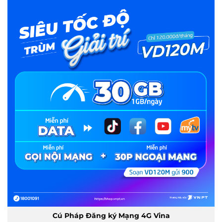
Cú Pháp Đăng ký Mạng 4G Vina