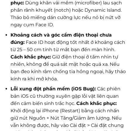
phục:
Dùng khăn vải mềm (microfiber) lau sạch
phần rãnh khuyết (notch) hoặc Dynamic Island.
Tháo bỏ miếng dán cường lực nếu nó bị nứt vỡ
ngay cụm Face ID.
Khoảng cách và góc cầm điện thoại chưa
đúng:
Face ID hoạt động tốt nhất ở khoảng cách
từ 25 – 50 cm tính từ mắt bạn đến màn hình.
Cách khắc phục:
Giữ điện thoại ở tầm nhìn tự
nhiên, không để quá sát mặt hoặc quá xa. Nếu
bạn đeo kính râm chống tia hồng ngoại, hãy tháo
kính ra khi mở khóa.
Lỗi xung đột phần mềm (iOS Bug):
Các phiên
bản iOS cũ thường xuyên gặp lỗi vặt liên quan
đến cảm biến sinh trắc học.
Cách khắc phục:
Khởi động lại iPhone (Restart) bằng cách nhấn
giữ nút Nguồn + Nút Tăng/Giảm âm lượng. Nếu
vẫn không được, hãy vào Cài đặt > Cài đặt chung