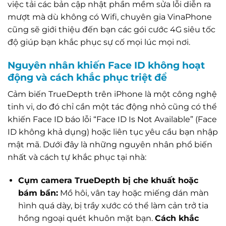
việc tải các bản cập nhật phần mềm sửa lỗi diễn ra
mượt mà dù không có Wifi, chuyên gia VinaPhone
cũng sẽ giới thiệu đến bạn các gói cước 4G siêu tốc
độ giúp bạn khắc phục sự cố mọi lúc mọi nơi.
Nguyên nhân khiến Face ID không hoạt
động và cách khắc phục triệt để
Cảm biến TrueDepth trên iPhone là một công nghệ
tinh vi, do đó chỉ cần một tác động nhỏ cũng có thể
khiến Face ID báo lỗi “Face ID Is Not Available” (Face
ID không khả dụng) hoặc liên tục yêu cầu bạn nhập
mật mã. Dưới đây là những nguyên nhân phổ biến
nhất và cách tự khắc phục tại nhà:
Cụm camera TrueDepth bị che khuất hoặc
bám bẩn:
Mồ hôi, vân tay hoặc miếng dán màn
hình quá dày, bị trầy xước có thể làm cản trở tia
hồng ngoại quét khuôn mặt bạn.
Cách khắc