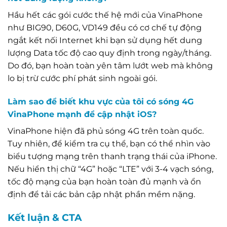
Hầu hết các gói cước thế hệ mới của VinaPhone
như BIG90, D60G, VD149 đều có cơ chế tự động
ngắt kết nối Internet khi bạn sử dụng hết dung
lượng Data tốc độ cao quy định trong ngày/tháng.
Do đó, bạn hoàn toàn yên tâm lướt web mà không
lo bị trừ cước phí phát sinh ngoài gói.
Làm sao để biết khu vực của tôi có sóng 4G
VinaPhone mạnh để cập nhật iOS?
VinaPhone hiện đã phủ sóng 4G trên toàn quốc.
Tuy nhiên, để kiểm tra cụ thể, bạn có thể nhìn vào
biểu tượng mạng trên thanh trạng thái của iPhone.
Nếu hiển thị chữ “4G” hoặc “LTE” với 3-4 vạch sóng,
tốc độ mạng của bạn hoàn toàn đủ mạnh và ổn
định để tải các bản cập nhật phần mềm nặng.
Kết luận & CTA