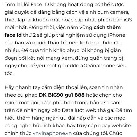
Tóm lại, lỗi Face ID không hoạt động có thể được
giải quyết dễ dàng bằng cách vệ sinh cụm camera,
thiết lập lại khuôn mặt hoặc cập nhật phiên bản iOS
mới nhất. Đồng thời, việc nắm vững
cách thêm
face id
thứ 2 sẽ giúp trải nghiệm sử dụng iPhone
của bạn và người thân trở nên linh hoạt hơn rất
nhiều. Để quá trình khắc phục lỗi không bị gián
đoạn bởi kết nối mạng kém, đừng quên trang bị
ngay cho dế yêu một gói cước 4G VinaPhone siêu
tốc.
Hãy nhanh tay cầm điện thoại lên, soạn tin nhắn
theo cú pháp
DK BIG90 gửi 888
hoặc chọn cho
mình một gói cước phù hợp trong bảng so sánh
trên để nhận ngay bão Data lướt web thả ga. Để tìm
hiểu thêm hàng ngàn ưu đãi hấp dẫn và các mẹo
công nghệ hữu ích khác, hãy truy cập ngay website
chính thức
vnvinaphone.vn
của chúng tôi. Chúc