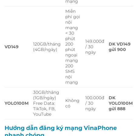
mạng
Miễn
phí gọi
nội
mạng
< 30
phút
149.000đ
120GB/tháng
200
DK VD149
VD149
/ 30
(4GB/ngày)
phút
gửi 900
ngày
ngoại
mạng
200
SMS
nội
mạng
30GB/tháng
(1GB/ngày)
100.000đ
DK
Không
YOLO100M
Free Data:
/ 30
YOLO100M
có
TikTok, FB,
ngày
gửi 888
YouTube
Hướng dẫn đăng ký mạng VinaPhone
nhanh chóng