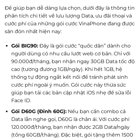
Để giúp bạn dễ dàng lựa chọn, dưới đây là thông tin
phân tích chi tiết về lưu lượng Data, ưu đãi thoại và
cước phí của những gói cước VinaPhone đang được
săn đón nhất hiện nay:
Gói BIG90:
Đây là gói cước “quốc dân” dành cho
người dùng có nhu cầu lướt web cơ bản. Chỉ với
90.000đ/tháng, bạn nhận ngay 30GB Data tốc độ
cao (tương đương 1GB/ngày). Khi hết 1GB, hệ
thống tự động ngắt kết nối để tránh phát sinh
cước phí ngoài ý muốn. Gói cước này thừa sức
giúp bạn tải các bản cập nhật iOS nhẹ để sửa lỗi
Face ID.
Gói D60G (Đỉnh 60G):
Nếu bạn cần combo cả
Data lẫn nghe gọi, D60G là chân ái. Với cước phí
120.000đ/tháng, bạn nhận được 2GB Data/ngày
(tổng 60GB/tháng). Đặc biệt, gói tặng thêm 1500