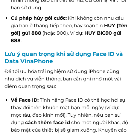
nhắn thông báo chi tiết số MB/GB còn lại và thời
hạn sử dụng.
Cú pháp hủy gói cước:
Khi không còn nhu cầu
gia hạn ở tháng tiếp theo, hãy soạn tin
HUY [Tên
gói] gửi 888
(hoặc 900). Ví dụ:
HUY BIG90 gửi
888
.
Lưu ý quan trọng khi sử dụng Face ID và
Data VinaPhone
Để tối ưu hóa trải nghiệm sử dụng iPhone cũng
như dịch vụ viễn thông, bạn cần ghi nhớ một vài
điểm quan trọng sau:
Về Face ID:
Tính năng Face ID có thể học hỏi sự
thay đổi trên khuôn mặt bạn mỗi ngày (ví dụ:
mọc râu, đeo kính mới). Tuy nhiên, nếu bạn sử
dụng
cách thêm face id
cho một người khác, độ
bảo mật của thiết bị sẽ giảm xuống. Khuyến cáo