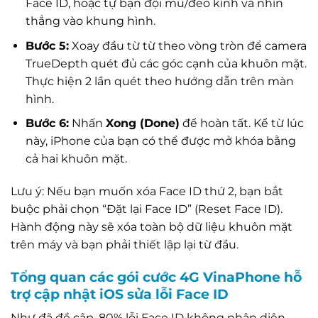
Face ID, hoặc tự bạn đội mũ/đeo kính và nhìn
thẳng vào khung hình.
Bước 5:
Xoay đầu từ từ theo vòng tròn để camera
TrueDepth quét đủ các góc cạnh của khuôn mặt.
Thực hiện 2 lần quét theo hướng dẫn trên màn
hình.
Bước 6:
Nhấn
Xong (Done)
để hoàn tất. Kể từ lúc
này, iPhone của bạn có thể được mở khóa bằng
cả hai khuôn mặt.
Lưu ý: Nếu bạn muốn xóa Face ID thứ 2, bạn bắt
buộc phải chọn “Đặt lại Face ID” (Reset Face ID).
Hành động này sẽ xóa toàn bộ dữ liệu khuôn mặt
trên máy và bạn phải thiết lập lại từ đầu.
Tổng quan các gói cước 4G VinaPhone hỗ
trợ cập nhật iOS sửa lỗi Face ID
Như đã đề cập, 80% lỗi Face ID không nhận diện