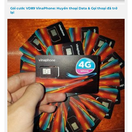
Gói cước VD89 VinaPhone: Huyền thoại Data & Gọi thoại đã trở
lại