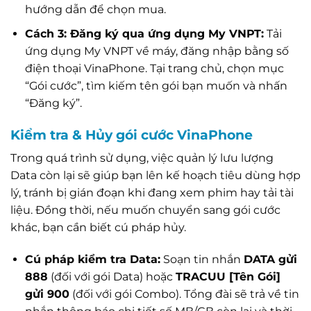
hướng dẫn để chọn mua.
Cách 3: Đăng ký qua ứng dụng My VNPT:
Tải
ứng dụng My VNPT về máy, đăng nhập bằng số
điện thoại VinaPhone. Tại trang chủ, chọn mục
“Gói cước”, tìm kiếm tên gói bạn muốn và nhấn
“Đăng ký”.
Kiểm tra & Hủy gói cước VinaPhone
Trong quá trình sử dụng, việc quản lý lưu lượng
Data còn lại sẽ giúp bạn lên kế hoạch tiêu dùng hợp
lý, tránh bị gián đoạn khi đang xem phim hay tải tài
liệu. Đồng thời, nếu muốn chuyển sang gói cước
khác, bạn cần biết cú pháp hủy.
Cú pháp kiểm tra Data:
Soạn tin nhắn
DATA gửi
888
(đối với gói Data) hoặc
TRACUU [Tên Gói]
gửi 900
(đối với gói Combo). Tổng đài sẽ trả về tin