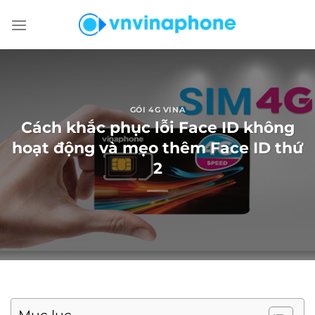
Chuyển
đến
nội
dung
GÓI 4G VINA
Cách khắc phục lỗi Face ID không
hoạt động và mẹo thêm Face ID thứ
2