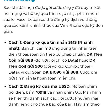
Sau khi đã chọn được gói cước ưng ý để duy trì kết
nối mạng và hỗ trợ quá trình cập nhật phần mềm
sửa lỗi Face ID, bạn có thể đăng ký dịch vụ thông
qua các kênh chính thức của VinaPhone cực kỳ đơn
giản:
Cách 1: Đăng ký qua tin nhắn SMS (Nhanh
nhất):
Bạn chỉ cần mở ứng dụng tin nhắn trên
điện thoại, soạn tin theo cú pháp chuẩn:
DK [Tên
Gói] gửi 888
(đối với gói chỉ có Data) hoặc
DK
[Tên Gói] gửi 900
(đối với gói Combo thoại +
Data). Ví dụ: Soạn
DK BIG90 gửi 888
. Cước phí
gửi tin nhắn là hoàn toàn miễn phí.
Cách 2: Đăng ký qua mã USSD:
Mở bàn phím
gọi điện, bấm
*091#
và nhấn phím Gọi. Màn hình
sẽ hiển thị danh sách các gói cước khuyến mãi
dành riêng cho thuê bao của bạn. Hãy làm theo