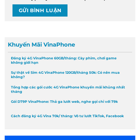
Khuyến Mãi VinaPhone
Đăng ký 4G VinaPhone 60GB/tháng: Cày phim, chơi game
không giới hạn
Sự thật về Sim 4G VinaPhone 120GB/tháng 50k: Có nên mua
không?
Tổng hợp các gói cước 4G VinaPhone khuyến mãi khủng nhất
tháng
Gói D79P VinaPhone: Thả ga lướt web, nghe gọi chỉ với 79k
Cách đăng ký 4G Vina 70k/ tháng: Vô tư lướt TikTok, Facebook