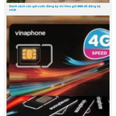
Danh sách các gói cước đăng ký 4G Vina gửi 888 dễ đăng ký
nhất