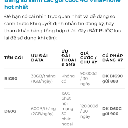
hot nhất
Để bạn có cái nhìn trực quan nhất và dễ dàng so
sánh trước khi quyết định nhắn tin đăng ký, hãy
tham khảo bảng tổng hợp dưới đây (BẮT BUỘC lưu
lại để sử dụng khi cần):
ƯU
GIÁ
ƯU ĐÃI
ĐÃI
CÚ PHÁP
TÊN GÓI
CƯỚC /
DATA
THOẠI
ĐĂNG KÝ
CHU KỲ
& SMS
90.000đ
30GB/tháng
Không
DK BIG90
BIG90
/ 30
(1GB/ngày)
có
gửi 888
ngày
1500
phút
nội
120.000đ
60GB/tháng
mạng
DK D60G
D60G
/ 30
(2GB/ngày)
50
gửi 900
ngày
phút
ngoại