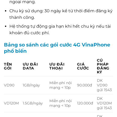
ngoại mạng.
Chu kỳ sử dụng: 30 ngày kể từ thời điểm đăng ký
thành công.
Hệ thống tự động gia hạn khi hết chu kỳ nếu tài
khoản đủ cước phí.
Bảng so sánh các gói cước 4G VinaPhone
phổ biến
CÚ
TÊN
ƯU ĐÃI
ƯU ĐÃI
GIÁ
PHÁP
GÓI
DATA
THOẠI
CƯỚC
ĐĂNG
KÝ
DK
Miễn phí nội
VD90
1GB/ngày
90.000đ
VD90
mạng < 10p
gửi 1543
DK
Miễn phí nội
VD120M
1.5GB/ngày
120.000đ
VD120M
mạng < 10p
gửi 1543
DK