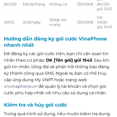
BIG120
60GB/tháng
Không có
120.000đ
BIG120
gửi 1543
DK
1500p nội
D60G
2GB/ngày
120.000đ
D60G
mạng
gửi 1543
Hướng dẫn đăng ký gói cước VinaPhone
nhanh nhất
Để đăng ký các gói cước trên, bạn chỉ cần soạn tin
nhắn theo cú pháp:
DK [Tên gói] gửi 1543
. Sau khi
gửi tin nhắn, tổng đài sẽ phản hồi thông báo đăng
ký thành công qua SMS. Ngoài ra, bạn có thể truy
cập ứng dụng My VNPT hoặc trang web
vnvinaphone.vn
để quản lý tài khoản và chọn gói
cước phù hợp nhất với nhu cầu sử dụng cá nhân.
Kiểm tra và hủy gói cước
Trong quá trình sử dụng, nếu muốn kiểm tra dung