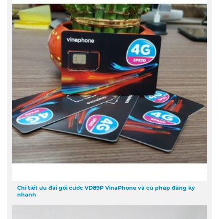
Chi tiết ưu đãi gói cước VD89P VinaPhone và cú pháp đăng ký
nhanh