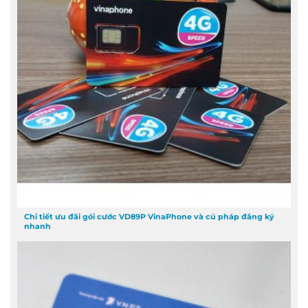
Chi tiết ưu đãi gói cước VD89P VinaPhone và cú pháp đăng ký
nhanh