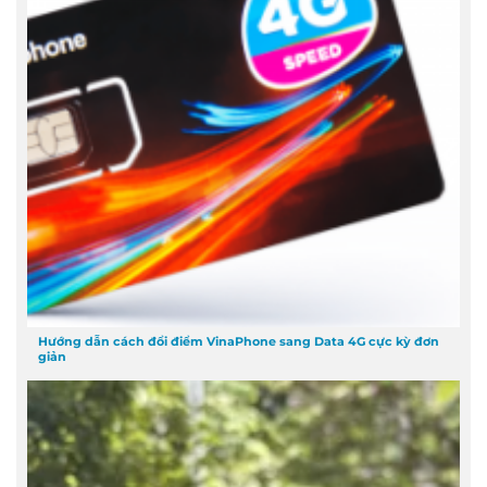
Hướng dẫn cách đổi điểm VinaPhone sang Data 4G cực kỳ đơn
giản