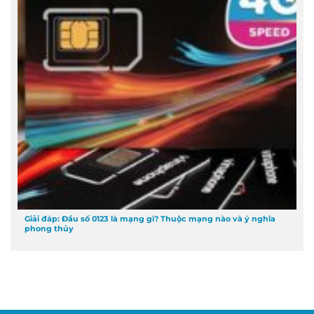
Giải đáp: Đầu số 0123 là mạng gì? Thuộc mạng nào và ý nghĩa
phong thủy