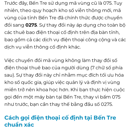
Trước đây, Bến Tre sử dụng mã vùng cũ là 075. Tuy
nhiên, theo quy hoạch kho số viễn thông mới, mã
vùng của tỉnh Bến Tre đã chính thức được chuyển
đổi sang
0275
. Sự thay đổi này áp dụng cho toàn bộ
các thuê bao điện thoại cố định trên địa bàn tỉnh,
bao gồm cả các dịch vụ điện thoại công cộng và các
dịch vụ viễn thông cố định khác.
Việc chuyển đổi mã vùng không làm thay đổi số
điện thoại thuê bao của người dùng (7 chữ số phía
sau). Sự thay đổi này chỉ nhằm mục đích tối ưu hóa
kho số quốc gia, giúp việc quản lý và định vị vùng
miền trở nên khoa học hơn. Khi bạn thực hiện cuộc
gọi đến một máy bàn tại Bến Tre, thay vì bấm 075
như trước, bạn cần thay thế bằng đầu số 0275.
Cách gọi điện thoại cố định tại Bến Tre
chuẩn xác