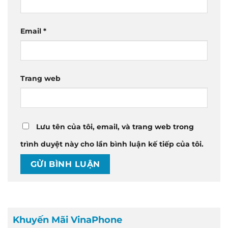
Email
*
Trang web
Lưu tên của tôi, email, và trang web trong
trình duyệt này cho lần bình luận kế tiếp của tôi.
Khuyến Mãi VinaPhone