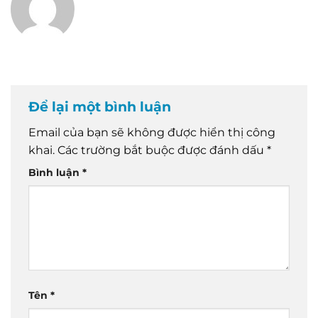
Để lại một bình luận
Email của bạn sẽ không được hiển thị công
khai.
Các trường bắt buộc được đánh dấu
*
Bình luận
*
Tên
*