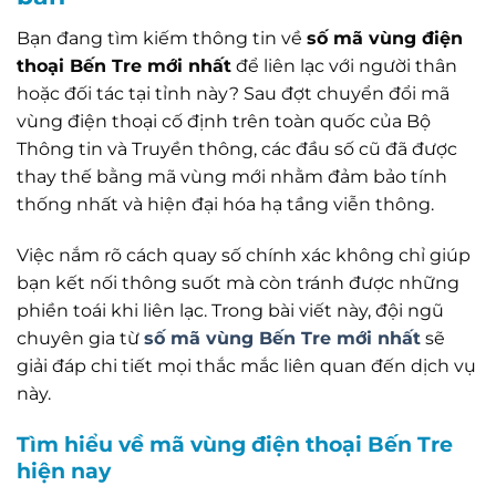
Bạn đang tìm kiếm thông tin về
số mã vùng điện
thoại Bến Tre mới nhất
để liên lạc với người thân
hoặc đối tác tại tỉnh này? Sau đợt chuyển đổi mã
vùng điện thoại cố định trên toàn quốc của Bộ
Thông tin và Truyền thông, các đầu số cũ đã được
thay thế bằng mã vùng mới nhằm đảm bảo tính
thống nhất và hiện đại hóa hạ tầng viễn thông.
Việc nắm rõ cách quay số chính xác không chỉ giúp
bạn kết nối thông suốt mà còn tránh được những
phiền toái khi liên lạc. Trong bài viết này, đội ngũ
chuyên gia từ
số mã vùng Bến Tre mới nhất
sẽ
giải đáp chi tiết mọi thắc mắc liên quan đến dịch vụ
này.
Tìm hiểu về mã vùng điện thoại Bến Tre
hiện nay