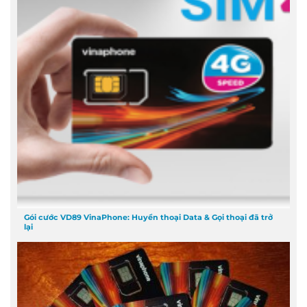
Gói cước VD89 VinaPhone: Huyền thoại Data & Gọi thoại đã trở
lại