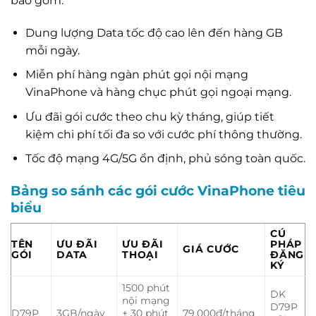
bao gồm:
Dung lượng Data tốc độ cao lên đến hàng GB
mỗi ngày.
Miễn phí hàng ngàn phút gọi nội mạng
VinaPhone và hàng chục phút gọi ngoại mạng.
Ưu đãi gói cước theo chu kỳ tháng, giúp tiết
kiệm chi phí tối đa so với cước phí thông thường.
Tốc độ mạng 4G/5G ổn định, phủ sóng toàn quốc.
Bảng so sánh các gói cước VinaPhone tiêu
biểu
CÚ
TÊN
ƯU ĐÃI
ƯU ĐÃI
PHÁP
GIÁ CƯỚC
GÓI
DATA
THOẠI
ĐĂNG
KÝ
1500 phút
DK
nội mạng
D79P
D79P
3GB/ngày
+ 30 phút
79.000đ/tháng