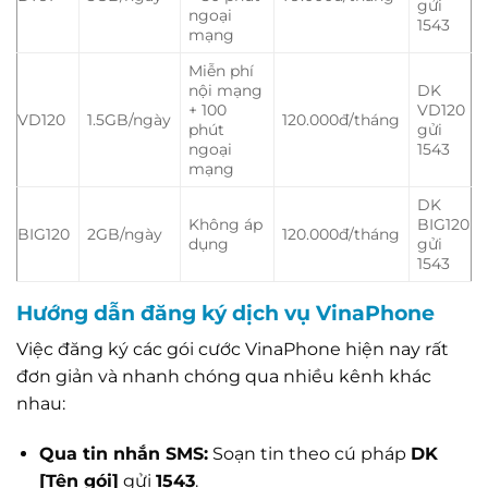
gửi
ngoại
1543
mạng
Miễn phí
nội mạng
DK
+ 100
VD120
VD120
1.5GB/ngày
120.000đ/tháng
phút
gửi
ngoại
1543
mạng
DK
Không áp
BIG120
BIG120
2GB/ngày
120.000đ/tháng
dụng
gửi
1543
Hướng dẫn đăng ký dịch vụ VinaPhone
Việc đăng ký các gói cước VinaPhone hiện nay rất
đơn giản và nhanh chóng qua nhiều kênh khác
nhau:
Qua tin nhắn SMS:
Soạn tin theo cú pháp
DK
[Tên gói]
gửi
1543
.