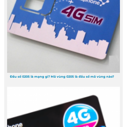
Đầu số 0205 là mạng gì? Mã vùng 0205 là đầu số mã vùng nào?