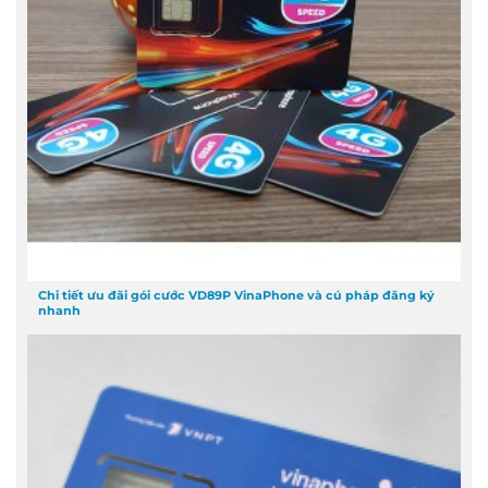
Chi tiết ưu đãi gói cước VD89P VinaPhone và cú pháp đăng ký
nhanh