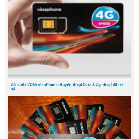
Gói cước VD89 VinaPhone: Huyền thoại Data & Gọi thoại đã trở
lại