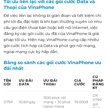
Tối ưu liên lạc với các gói cước Data và
Thoại của VinaPhone
Để việc liên lạc không bị gián đoạn và tiết kiệm chi
phí tối đa, đặc biệt là khi bạn thường xuyên có nhu
cầu gọi điện thoại bàn hoặc kết nối Internet, việc
đăng ký các gói cước ưu đãi của VinaPhone là giải
pháp tối ưu. Hiện nay, VinaPhone cung cấp nhiều
gói cước tích hợp cả Data và phút gọi nội mạng,
ngoại mạng cực kỳ hấp dẫn.
Bảng so sánh các gói cước VinaPhone ưu
đãi nhất
CÚ
TÊN
ƯU ĐÃI
ƯU ĐÃI
GIÁ
PHÁP
GÓI
DATA
THOẠI
CƯỚC
ĐĂNG
KÝ
DK
1500 phút nội
D79P
D79P
3GB/ngày
mạng + 30 phút
79.000đ
gửi
ngoại mạng