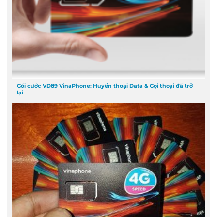
Gói cước VD89 VinaPhone: Huyền thoại Data & Gọi thoại đã trở
lại