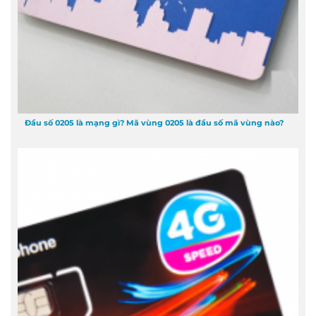
Đầu số 0205 là mạng gì? Mã vùng 0205 là đầu số mã vùng nào?