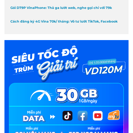
Gói D79P VinaPhone: Thả ga lướt web, nghe gọi chỉ với 79k
Cách đăng ký 4G Vina 70k/ tháng: Vô tư lướt TikTok, Facebook