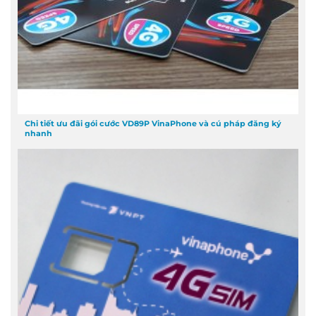
Chi tiết ưu đãi gói cước VD89P VinaPhone và cú pháp đăng ký
nhanh