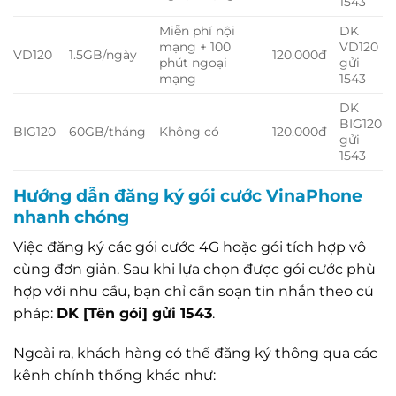
1543
Miễn phí nội
DK
mạng + 100
VD120
VD120
1.5GB/ngày
120.000đ
phút ngoại
gửi
mạng
1543
DK
BIG120
BIG120
60GB/tháng
Không có
120.000đ
gửi
1543
Hướng dẫn đăng ký gói cước VinaPhone
nhanh chóng
Việc đăng ký các gói cước 4G hoặc gói tích hợp vô
cùng đơn giản. Sau khi lựa chọn được gói cước phù
hợp với nhu cầu, bạn chỉ cần soạn tin nhắn theo cú
pháp:
DK [Tên gói] gửi 1543
.
Ngoài ra, khách hàng có thể đăng ký thông qua các
kênh chính thống khác như: