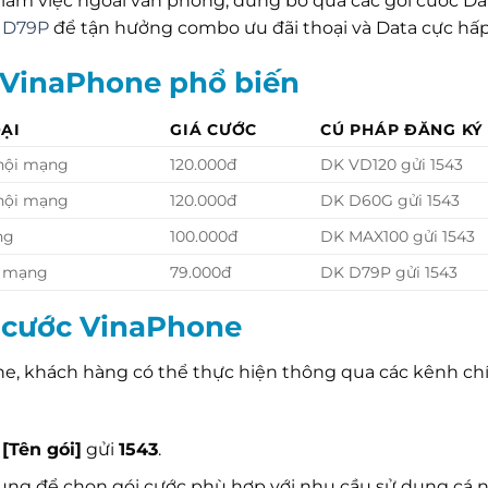
làm việc ngoài văn phòng, đừng bỏ qua các gói cước Da
c D79P
để tận hưởng combo ưu đãi thoại và Data cực hấp
 VinaPhone phổ biến
ẠI
GIÁ CƯỚC
CÚ PHÁP ĐĂNG KÝ
 nội mạng
120.000đ
DK VD120 gửi 1543
 nội mạng
120.000đ
DK D60G gửi 1543
ng
100.000đ
DK MAX100 gửi 1543
i mạng
79.000đ
DK D79P gửi 1543
i cước VinaPhone
ne, khách hàng có thể thực hiện thông qua các kênh ch
[Tên gói]
gửi
1543
.
ụng để chọn gói cước phù hợp với nhu cầu sử dụng cá 