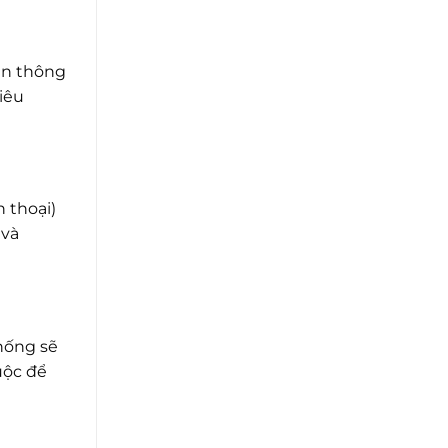
ễn thông
iêu
 thoại)
 và
hống sẽ
uộc để