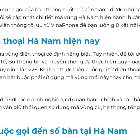
p cuộc gọi của bạn thông suốt mà còn tránh được nhữn
tôi sẽ cập nhật chi tiết mã vùng Hà Nam hiện hành, hướ
 viễn thông tối ưu từ VinaPhone để bạn luôn giữ kết nối 
n thoại Hà Nam hiện nay
 vùng điện thoại cố định riêng biệt. Tuy nhiên, để tối 
tế, Bộ Thông tin và Truyền thông đã thực hiện quy hoạch
y định là 0226. Khi bạn thực hiện cuộc gọi từ điện thoạ
 bạn bắt buộc phải sử dụng mã vùng mới này thay cho m
 đối với các doanh nghiệp, cơ quan hành chính và cá nh
ạn vẫn giữ thói quen sử dụng mã vùng cũ, hệ thống tổng
uộc gọi đến số bàn tại Hà Nam