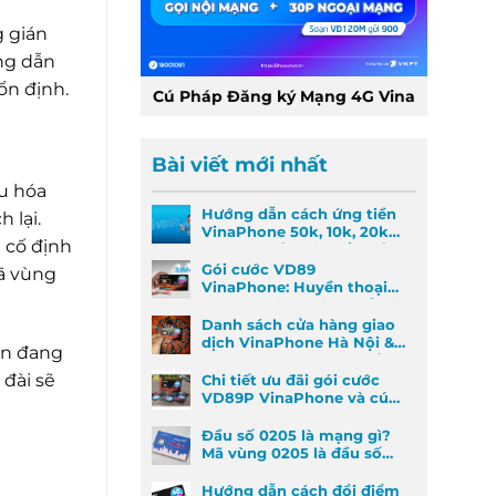
g gián
ng dẫn
ổn định.
Cú Pháp Đăng ký Mạng 4G Vina
Bài viết mới nhất
ưu hóa
Hướng dẫn cách ứng tiền
 lại.
VinaPhone 50k, 10k, 20k
i cố định
nhanh nhất khi khẩn cấp
Gói cước VD89
ã vùng
VinaPhone: Huyền thoại
Data & Gọi thoại đã trở lại
Danh sách cửa hàng giao
dịch VinaPhone Hà Nội &
ân đang
Cách tìm VinaPhone gần
đây
 đài sẽ
Chi tiết ưu đãi gói cước
VD89P VinaPhone và cú
pháp đăng ký nhanh
Đầu số 0205 là mạng gì?
Mã vùng 0205 là đầu số
mã vùng nào?
Hướng dẫn cách đổi điểm