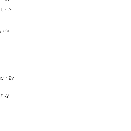
 thực
g còn
c, hãy
 tùy