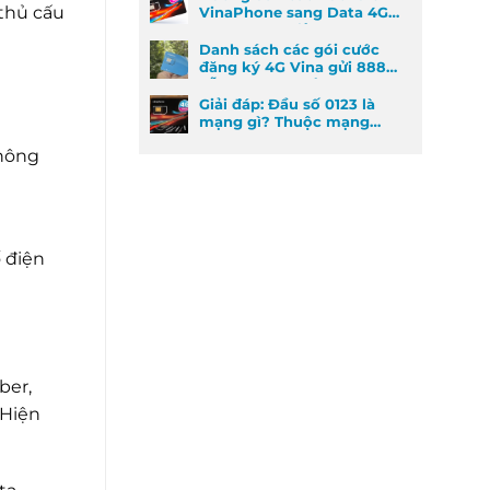
 thủ cấu
VinaPhone sang Data 4G
cực kỳ đơn giản
Danh sách các gói cước
đăng ký 4G Vina gửi 888
dễ đăng ký nhất
Giải đáp: Đầu số 0123 là
mạng gì? Thuộc mạng
nào và ý nghĩa phong
không
thủy
 điện
ber,
 Hiện