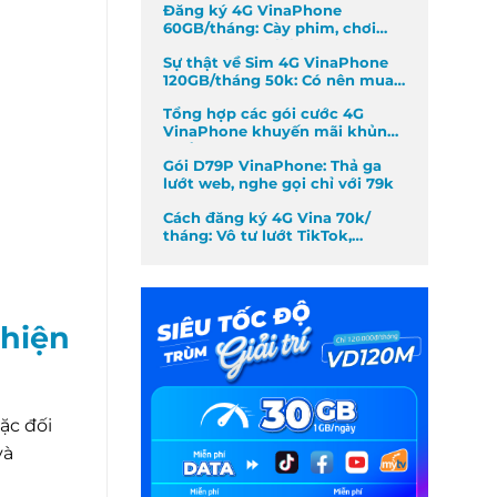
Đăng ký 4G VinaPhone
60GB/tháng: Cày phim, chơi
game không giới hạn
Sự thật về Sim 4G VinaPhone
120GB/tháng 50k: Có nên mua
không?
Tổng hợp các gói cước 4G
VinaPhone khuyến mãi khủng
nhất tháng
Gói D79P VinaPhone: Thả ga
lướt web, nghe gọi chỉ với 79k
Cách đăng ký 4G Vina 70k/
tháng: Vô tư lướt TikTok,
Facebook
 hiện
ặc đối
và