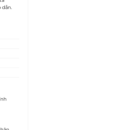
ta
 dẫn.
ính
nhân.