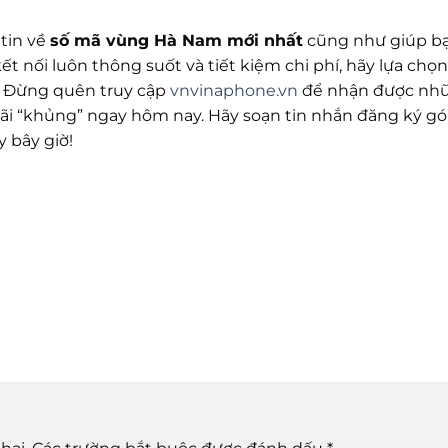
 tin về
số mã vùng Hà Nam mới nhất
cũng như giúp b
ết nối luôn thông suốt và tiết kiệm chi phí, hãy lựa chọ
e. Đừng quên truy cập
vnvinaphone.vn
để nhận được nh
ãi “khủng” ngay hôm nay. Hãy soạn tin nhắn đăng ký gó
 bây giờ!