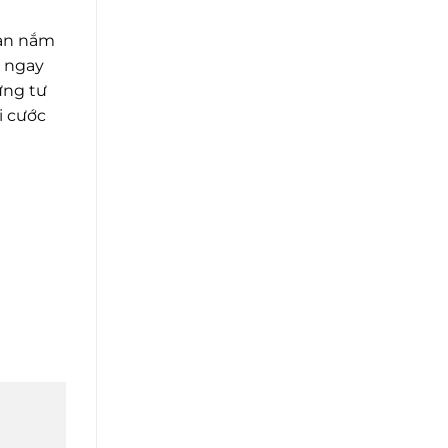
ạn nắm
n ngay
ững tư
i cước