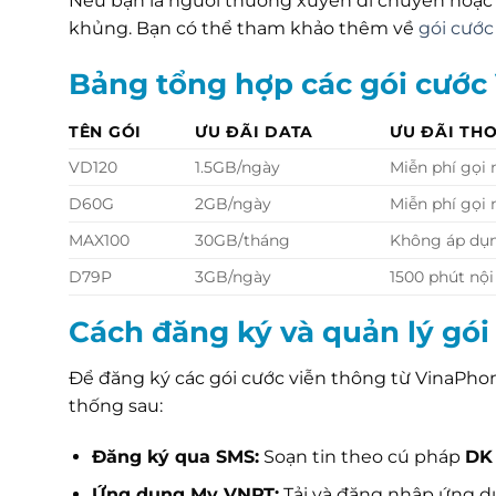
Nếu bạn là người thường xuyên di chuyển hoặc 
khủng. Bạn có thể tham khảo thêm về
gói cướ
Bảng tổng hợp các gói cước
TÊN GÓI
ƯU ĐÃI DATA
ƯU ĐÃI THO
VD120
1.5GB/ngày
Miễn phí gọi
D60G
2GB/ngày
Miễn phí gọi
MAX100
30GB/tháng
Không áp dụ
D79P
3GB/ngày
1500 phút nộ
Cách đăng ký và quản lý gó
Để đăng ký các gói cước viễn thông từ VinaPho
thống sau:
Đăng ký qua SMS:
Soạn tin theo cú pháp
DK 
Ứng dụng My VNPT:
Tải và đăng nhập ứng d