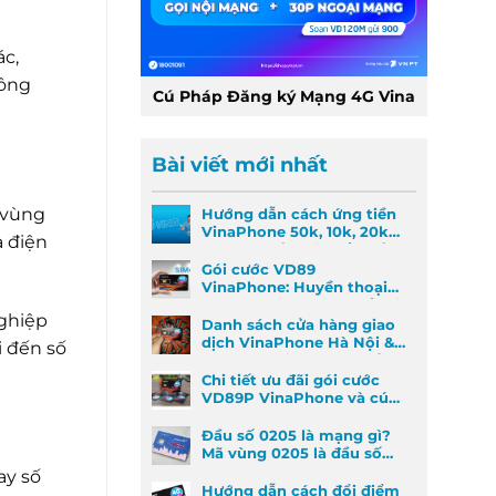
ác,
hông
Cú Pháp Đăng ký Mạng 4G Vina
Bài viết mới nhất
 vùng
Hướng dẫn cách ứng tiền
VinaPhone 50k, 10k, 20k
ạ điện
nhanh nhất khi khẩn cấp
Gói cước VD89
VinaPhone: Huyền thoại
Data & Gọi thoại đã trở lại
nghiệp
Danh sách cửa hàng giao
dịch VinaPhone Hà Nội &
i đến số
Cách tìm VinaPhone gần
đây
Chi tiết ưu đãi gói cước
VD89P VinaPhone và cú
pháp đăng ký nhanh
Đầu số 0205 là mạng gì?
Mã vùng 0205 là đầu số
mã vùng nào?
ay số
Hướng dẫn cách đổi điểm