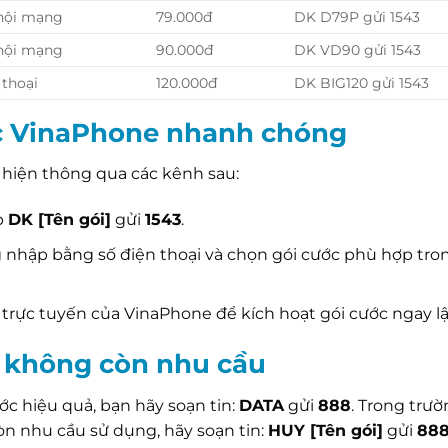
 nội mạng
79.000đ
DK D79P gửi 1543
 nội mạng
90.000đ
DK VD90 gửi 1543
 thoại
120.000đ
DK BIG120 gửi 1543
c VinaPhone nhanh chóng
c hiện thông qua các kênh sau:
p
DK [Tên gói]
gửi
1543
.
 nhập bằng số điện thoại và chọn gói cước phù hợp tr
trực tuyến của VinaPhone để kích hoạt gói cước ngay lậ
i không còn nhu cầu
ớc hiệu quả, bạn hãy soạn tin:
DATA
gửi
888
. Trong trư
n nhu cầu sử dụng, hãy soạn tin:
HUY [Tên gói]
gửi
88