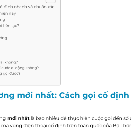
cố định nhanh và chuẩn xác
hiện nay
ơng
 liên lạc?
hóng
lai không?
i cước di động không?
g gọi được?
ơng mới nhất: Cách gọi cố định
ơng
mới nhất
là bao nhiêu để thực hiện cuộc gọi đến số 
i mã vùng điện thoại cố định trên toàn quốc của Bộ Thôn