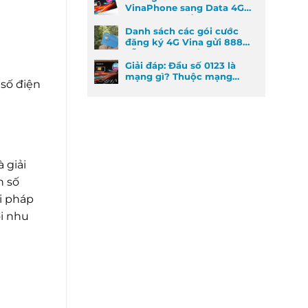
VinaPhone sang Data 4G
cực kỳ đơn giản
Danh sách các gói cước
đăng ký 4G Vina gửi 888
dễ đăng ký nhất
Giải đáp: Đầu số 0123 là
mạng gì? Thuộc mạng
 số điện
nào và ý nghĩa phong
thủy
 giải
n số
i pháp
i nhu