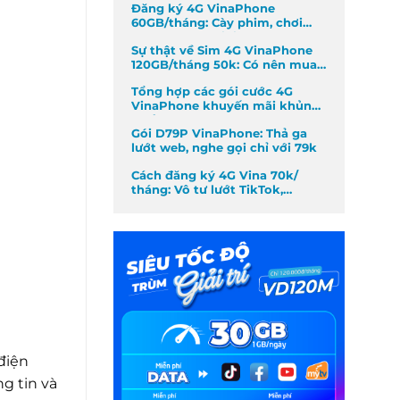
Đăng ký 4G VinaPhone
60GB/tháng: Cày phim, chơi
game không giới hạn
Sự thật về Sim 4G VinaPhone
120GB/tháng 50k: Có nên mua
không?
Tổng hợp các gói cước 4G
VinaPhone khuyến mãi khủng
nhất tháng
Gói D79P VinaPhone: Thả ga
lướt web, nghe gọi chỉ với 79k
Cách đăng ký 4G Vina 70k/
tháng: Vô tư lướt TikTok,
Facebook
điện
g tin và