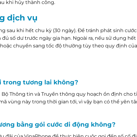
au khi hủy thành công.
g dịch vụ
g sau khi hết chu kỳ (30 ngày). Để tránh phát sinh cước
đủ số dư trước ngày gia hạn. Ngoài ra, nếu sử dụng hế
i hoặc chuyển sang tốc độ thường tùy theo quy định củ
 trong tương lai không?
 Bộ Thông tin và Truyền thông quy hoạch ổn định cho t
ã vùng này trong thời gian tới, vì vậy bạn có thể yên t
Dương bằng gói cước di động không?
ưu đãi của VinaPhone để thực hiện cuộc gọi đến số cố đ