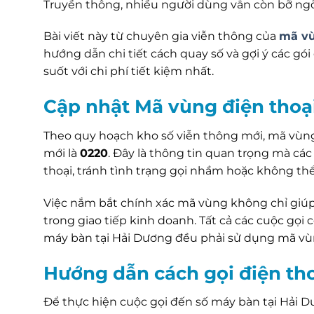
Truyền thông, nhiều người dùng vẫn còn bỡ ngỡ k
Bài viết này từ chuyên gia viễn thông của
mã vù
hướng dẫn chi tiết cách quay số và gợi ý các gói
suốt với chi phí tiết kiệm nhất.
Cập nhật Mã vùng điện thoạ
Theo quy hoạch kho số viễn thông mới, mã vùn
mới là
0220
. Đây là thông tin quan trọng mà cá
thoại, tránh tình trạng gọi nhầm hoặc không thể
Việc nắm bắt chính xác mã vùng không chỉ giú
trong giao tiếp kinh doanh. Tất cả các cuộc gọi 
máy bàn tại Hải Dương đều phải sử dụng mã vù
Hướng dẫn cách gọi điện tho
Để thực hiện cuộc gọi đến số máy bàn tại Hải D