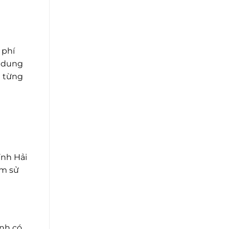
 phí
t dung
a từng
ỉnh Hải
âm sử
ịnh có