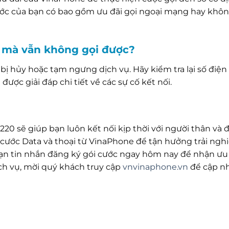
cước của bạn có bao gồm ưu đãi gọi ngoại mạng hay khô
0 mà vẫn không gọi được?
bị hủy hoặc tạm ngưng dịch vụ. Hãy kiểm tra lại số điện
được giải đáp chi tiết về các sự cố kết nối.
220 sẽ giúp bạn luôn kết nối kịp thời với người thân và đ
 cước Data và thoại từ VinaPhone để tận hưởng trải ngh
 soạn tin nhắn đăng ký gói cước ngay hôm nay để nhận ưu
ịch vụ, mời quý khách truy cập
vnvinaphone.vn
để cập n