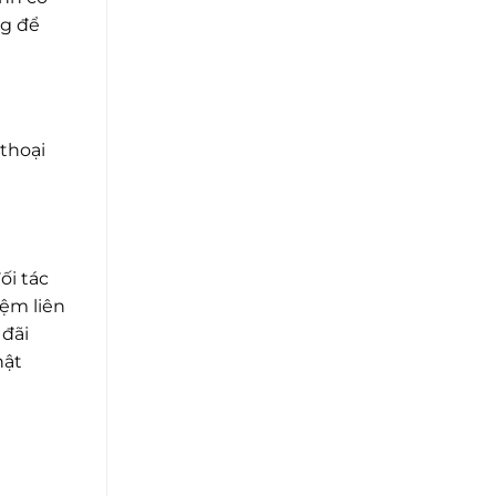
ng để
 thoại
ối tác
iệm liên
 đãi
hật