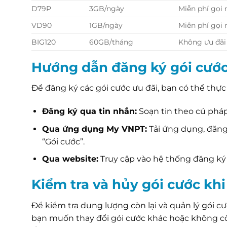
D79P
3GB/ngày
Miễn phí gọi
VD90
1GB/ngày
Miễn phí gọi
BIG120
60GB/tháng
Không ưu đãi
Hướng dẫn đăng ký gói cướ
Để đăng ký các gói cước ưu đãi, bạn có thể thự
Đăng ký qua tin nhắn:
Soạn tin theo cú phá
Qua ứng dụng My VNPT:
Tải ứng dụng, đăng
“Gói cước”.
Qua website:
Truy cập vào hệ thống đăng ký 
Kiểm tra và hủy gói cước kh
Để kiểm tra dung lượng còn lại và quản lý gói cư
bạn muốn thay đổi gói cước khác hoặc không cò