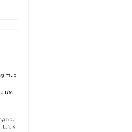
ong mục
p tức.
ờng hợp
8
. Lưu ý