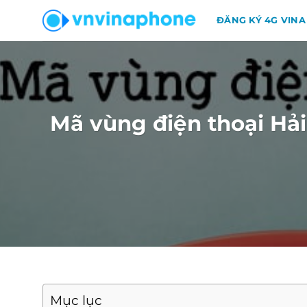
Chuyển
ĐĂNG KÝ 4G VINA
đến
nội
dung
Mã vùng điện thoại Hả
Mục lục