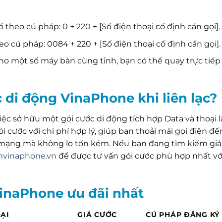
 theo cú pháp: 0 + 220 + [Số điện thoại cố định cần gọi].
o cú pháp: 0084 + 220 + [Số điện thoại cố định cần gọi].
ho một số máy bàn cùng tỉnh, bạn có thể quay trực tiếp
 di động VinaPhone khi liên lạc?
iệc sở hữu một gói cước di động tích hợp Data và thoại là
 cước với chi phí hợp lý, giúp bạn thoải mái gọi điện đế
 mạng mà không lo tốn kém. Nếu bạn đang tìm kiếm giả
nvinaphone.vn
để được tư vấn gói cước phù hợp nhất vớ
VinaPhone ưu đãi nhất
ẠI
GIÁ CƯỚC
CÚ PHÁP ĐĂNG KÝ