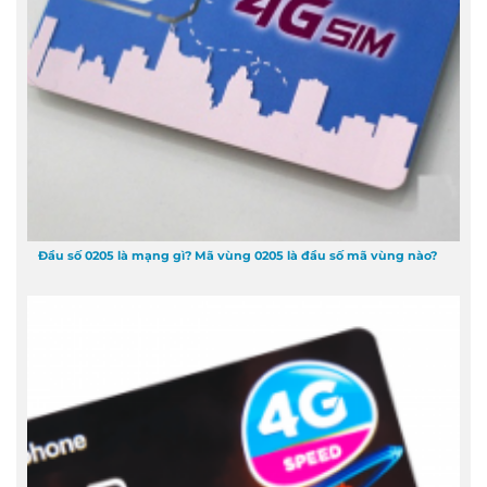
Đầu số 0205 là mạng gì? Mã vùng 0205 là đầu số mã vùng nào?