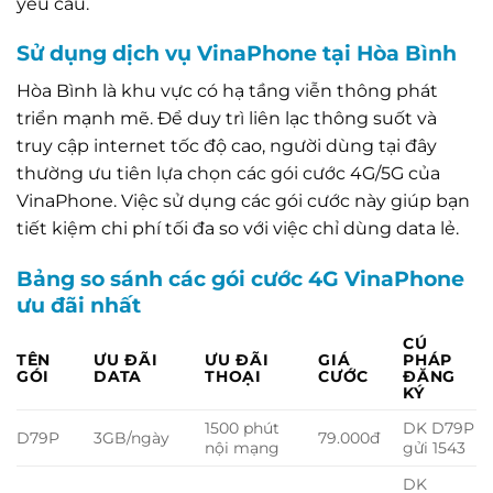
yêu cầu.
Sử dụng dịch vụ VinaPhone tại Hòa Bình
Hòa Bình là khu vực có hạ tầng viễn thông phát
triển mạnh mẽ. Để duy trì liên lạc thông suốt và
truy cập internet tốc độ cao, người dùng tại đây
thường ưu tiên lựa chọn các gói cước 4G/5G của
VinaPhone. Việc sử dụng các gói cước này giúp bạn
tiết kiệm chi phí tối đa so với việc chỉ dùng data lẻ.
Bảng so sánh các gói cước 4G VinaPhone
ưu đãi nhất
CÚ
TÊN
ƯU ĐÃI
ƯU ĐÃI
GIÁ
PHÁP
GÓI
DATA
THOẠI
CƯỚC
ĐĂNG
KÝ
1500 phút
DK D79P
D79P
3GB/ngày
79.000đ
nội mạng
gửi 1543
DK