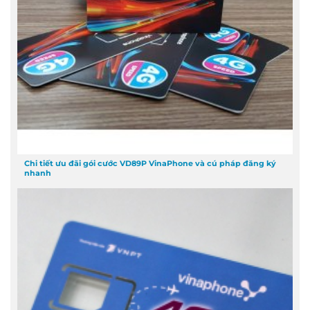
Chi tiết ưu đãi gói cước VD89P VinaPhone và cú pháp đăng ký
nhanh