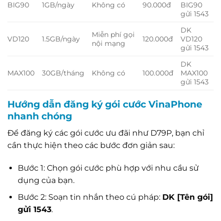
BIG90
1GB/ngày
Không có
90.000đ
BIG90
gửi 1543
DK
Miễn phí gọi
VD120
1.5GB/ngày
120.000đ
VD120
nội mạng
gửi 1543
DK
MAX100
30GB/tháng
Không có
100.000đ
MAX100
gửi 1543
Hướng dẫn đăng ký gói cước VinaPhone
nhanh chóng
Để đăng ký các gói cước ưu đãi như D79P, bạn chỉ
cần thực hiện theo các bước đơn giản sau:
Bước 1: Chọn gói cước phù hợp với nhu cầu sử
dụng của bạn.
Bước 2: Soạn tin nhắn theo cú pháp:
DK [Tên gói]
gửi 1543
.