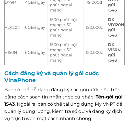
D79P
4GB/ngày
79.000đ
phút ngoại
gửi
mạng
1543
1500 phút nội
DK
mạng + 50
VD120N
VD120N
6GB/ngày
120.000đ
phút ngoại
gửi
mạng
1543
1500 phút nội
DK
mạng + 50
V150N
V150N
6GB/ngày
150.000đ
phút ngoại
gửi
mạng
1543
Cách đăng ký và quản lý gói cước
VinaPhone
Bạn có thể dễ dàng đăng ký các gói cước nêu trên
bằng cách soạn tin nhắn theo cú pháp:
Tên-gói gửi
1543
. Ngoài ra, bạn có thể tải ứng dụng My VNPT để
quản lý dung lượng, kiểm tra số dư và đăng ký dịch
vụ trực tuyến một cách nhanh chóng.