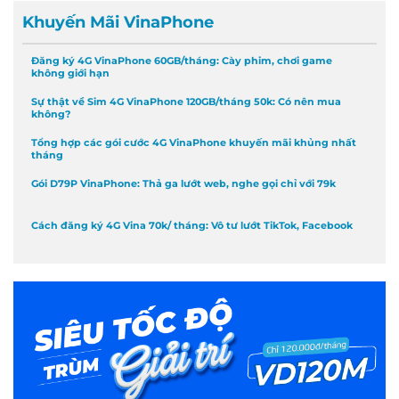
Khuyến Mãi VinaPhone
Đăng ký 4G VinaPhone 60GB/tháng: Cày phim, chơi game
không giới hạn
Sự thật về Sim 4G VinaPhone 120GB/tháng 50k: Có nên mua
không?
Tổng hợp các gói cước 4G VinaPhone khuyến mãi khủng nhất
tháng
Gói D79P VinaPhone: Thả ga lướt web, nghe gọi chỉ với 79k
Cách đăng ký 4G Vina 70k/ tháng: Vô tư lướt TikTok, Facebook