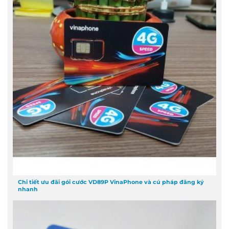
Chi tiết ưu đãi gói cước VD89P VinaPhone và cú pháp đăng ký
nhanh