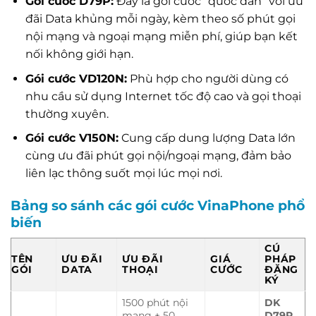
Gói cước D79P:
Đây là gói cước “quốc dân” với ưu
đãi Data khủng mỗi ngày, kèm theo số phút gọi
nội mạng và ngoại mạng miễn phí, giúp bạn kết
nối không giới hạn.
Gói cước VD120N:
Phù hợp cho người dùng có
nhu cầu sử dụng Internet tốc độ cao và gọi thoại
thường xuyên.
Gói cước V150N:
Cung cấp dung lượng Data lớn
cùng ưu đãi phút gọi nội/ngoại mạng, đảm bảo
liên lạc thông suốt mọi lúc mọi nơi.
Bảng so sánh các gói cước VinaPhone phổ
biến
CÚ
TÊN
ƯU ĐÃI
ƯU ĐÃI
GIÁ
PHÁP
GÓI
DATA
THOẠI
CƯỚC
ĐĂNG
KÝ
1500 phút nội
DK
mạng + 50
D79P