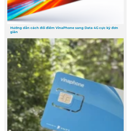
Hướng dẫn cách đổi điểm VinaPhone sang Data 4G cực kỳ đơn
giản