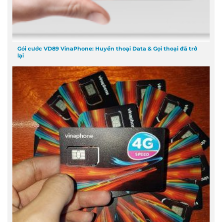
Gói cước VD89 VinaPhone: Huyền thoại Data & Gọi thoại đã trở
lại