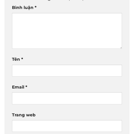
Bình luận
*
Tên
*
Email
*
Trang web