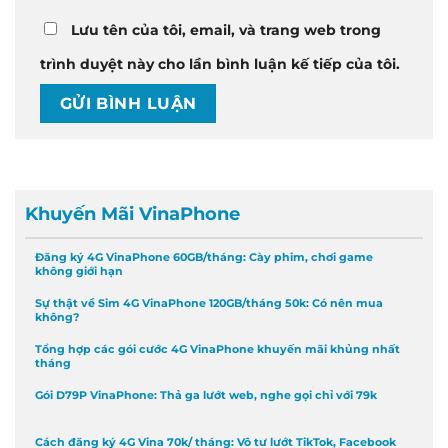
Lưu tên của tôi, email, và trang web trong
trình duyệt này cho lần bình luận kế tiếp của tôi.
Khuyến Mãi VinaPhone
Đăng ký 4G VinaPhone 60GB/tháng: Cày phim, chơi game
không giới hạn
Sự thật về Sim 4G VinaPhone 120GB/tháng 50k: Có nên mua
không?
Tổng hợp các gói cước 4G VinaPhone khuyến mãi khủng nhất
tháng
Gói D79P VinaPhone: Thả ga lướt web, nghe gọi chỉ với 79k
Cách đăng ký 4G Vina 70k/ tháng: Vô tư lướt TikTok, Facebook