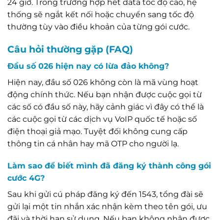
24 giờ. Trong trường hợp hết data tốc độ cao, hệ
thống sẽ ngắt kết nối hoặc chuyển sang tốc độ
thường tùy vào điều khoản của từng gói cước.
Câu hỏi thường gặp (FAQ)
Đầu số 026 hiện nay có lừa đảo không?
Hiện nay, đầu số 026 không còn là mã vùng hoạt
động chính thức. Nếu bạn nhận được cuộc gọi từ
các số có đầu số này, hãy cảnh giác vì đây có thể là
các cuộc gọi từ các dịch vụ VoIP quốc tế hoặc số
điện thoại giả mạo. Tuyệt đối không cung cấp
thông tin cá nhân hay mã OTP cho người lạ.
Làm sao để biết mình đã đăng ký thành công gói
cước 4G?
Sau khi gửi cú pháp đăng ký đến 1543, tổng đài sẽ
gửi lại một tin nhắn xác nhận kèm theo tên gói, ưu
đãi và thời hạn sử dụng. Nếu bạn không nhận được