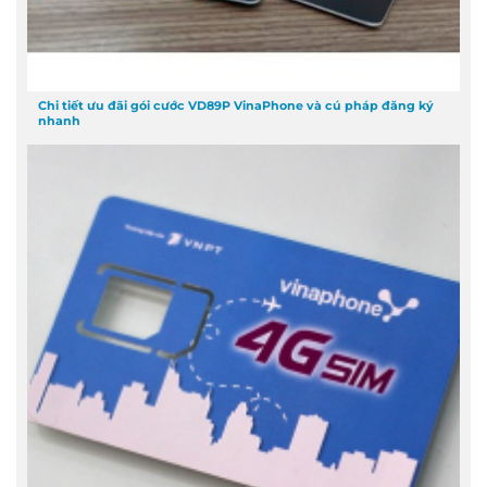
Chi tiết ưu đãi gói cước VD89P VinaPhone và cú pháp đăng ký
nhanh