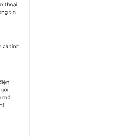
n thoại
ông tin
 cả tỉnh
điện
 gói
g mới
n!