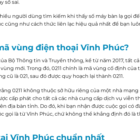
 số sai.
nhiều người dùng tìm kiếm khi thấy số máy bàn lạ gọi đế
húc cũng như cách thức liên lạc hiệu quả nhất để bạn luô
mã vùng điện thoại Vĩnh Phúc?
ủa Bộ Thông tin và Truyền thông, kể từ năm 2017, tất cả
vùng mới. Trong đó, 0211 chính là mã vùng cố định của 
 cũ là 021, sau đó được quy hoạch lại thành 0211.
ý rằng 0211 không thuộc sở hữu riêng của một nhà mạng
được cấp phát cho tất cả các nhà cung cấp dịch vụ viễn 
ên địa bàn tỉnh. Do đó, khi bạn nhận được cuộc gọi có đ
uộc gọi là từ Vĩnh Phúc, chứ không thể khẳng định đó là 
 tại Vĩnh Phúc chuẩn nhất