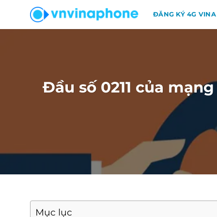
Chuyển
ĐĂNG KÝ 4G VINA
đến
nội
dung
Đầu số 0211 của mạng
Mục lục