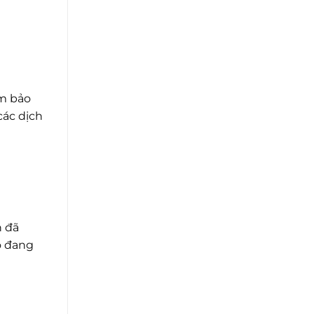
ảm bảo
các dịch
n đã
ó đang