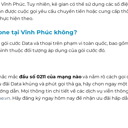
Vĩnh Phúc. Tuy nhiên, kẻ gian có thể sử dụng các số điệ
n được cuộc gọi yêu cầu chuyển tiền hoặc cung cấp th
thực hiện theo.
one tại Vĩnh Phúc không?
 gói cước Data và thoại trên phạm vi toàn quốc, bao gồm
ình thuộc đối tượng áp dụng của gói cước đó.
 thắc mắc
đầu số 0211 của mạng nào
và nắm rõ cách gọi 
 đãi Data khủng và phút gọi thả ga, hãy chọn ngay một
ng dẫn. Mọi thông tin chi tiết về các dịch vụ viễn thôn
e.vn
. Hãy đăng ký ngay hôm nay để nhận ưu đãi hấp dẫ