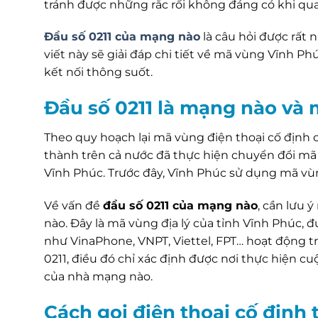
tránh được những rắc rối không đáng có khi quay
Đầu số 0211 của mạng nào
là câu hỏi được rất 
viết này sẽ giải đáp chi tiết về mã vùng Vĩnh P
kết nối thông suốt.
Đầu số 0211 là mạng nào và 
Theo quy hoạch lại mã vùng điện thoại cố định c
thành trên cả nước đã thực hiện chuyển đổi mã 
Vĩnh Phúc. Trước đây, Vĩnh Phúc sử dụng mã vùng
Về vấn đề
đầu số 0211 của mạng nào
, cần lưu 
nào. Đây là mã vùng địa lý của tỉnh Vĩnh Phúc, 
như VinaPhone, VNPT, Viettel, FPT… hoạt động tr
0211, điều đó chỉ xác định được nơi thực hiện c
của nhà mạng nào.
Cách gọi điện thoại cố định