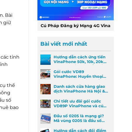
n. Bài
n giữ
Cú Pháp Đăng ký Mạng 4G Vina
Bài viết mới nhất
 các tỉnh
Hướng dẫn cách ứng tiền
VinaPhone 50k, 10k, 20k
tỉnh
nhanh nhất khi khẩn cấp
Gói cước VD89
VinaPhone: Huyền thoại
Data & Gọi thoại đã trở lại
 cụ thể
Danh sách cửa hàng giao
dịch VinaPhone Hà Nội &
thông
Cách tìm VinaPhone gần
ầu số
đây
Chi tiết ưu đãi gói cước
VD89P VinaPhone và cú
thuê bao
pháp đăng ký nhanh
Đầu số 0205 là mạng gì?
Mã vùng 0205 là đầu số
mã vùng nào?
Hướng dẫn cách đổi điểm