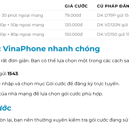
GIÁ CƯỚC
CÚ PHÁP ĐĂN
+ 30 phút ngoại mạng
79.000đ
DK D79P gửi 15
 10p + 50p ngoại mạng
120.000đ
DK VD120N gửi 
 10p + 80p ngoại mạng
150.000đ
DK VD150 gửi 1
c VinaPhone nhanh chóng
rất đơn giản. Bạn có thể lựa chọn một trong các cách sa
gửi
1543
.
 nhập và chọn mục Gói cước để đăng ký trực tuyến.
 của nhà mạng để lựa chọn gói cước phù hợp.
ước
còn lại, bạn nên thường xuyên kiểm tra gói cước đang sử