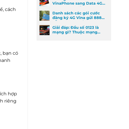
VinaPhone sang Data 4G
cực kỳ đơn giản
ể, cách
Danh sách các gói cước
đăng ký 4G Vina gửi 888
dễ đăng ký nhất
Giải đáp: Đầu số 0123 là
mạng gì? Thuộc mạng
nào và ý nghĩa phong
thủy
, bạn có
nhanh
tích hợp
h riêng