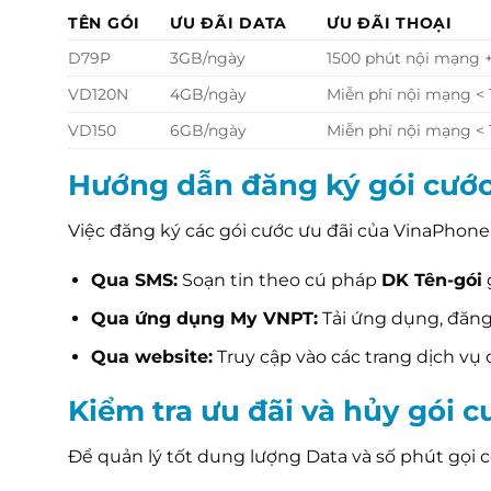
TÊN GÓI
ƯU ĐÃI DATA
ƯU ĐÃI THOẠI
D79P
3GB/ngày
1500 phút nội mạng 
VD120N
4GB/ngày
Miễn phí nội mạng <
VD150
6GB/ngày
Miễn phí nội mạng <
Hướng dẫn đăng ký gói cướ
Việc đăng ký các gói cước ưu đãi của VinaPhone 
Qua SMS:
Soạn tin theo cú pháp
DK Tên-gói
Qua ứng dụng My VNPT:
Tải ứng dụng, đăng
Qua website:
Truy cập vào các trang dịch vụ
Kiểm tra ưu đãi và hủy gói c
Để quản lý tốt dung lượng Data và số phút gọi 