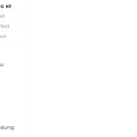
G KÝ
43
1543
543
u:
 dụng: