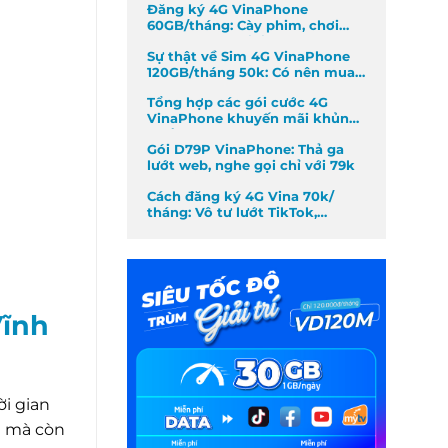
Đăng ký 4G VinaPhone
60GB/tháng: Cày phim, chơi
game không giới hạn
Sự thật về Sim 4G VinaPhone
120GB/tháng 50k: Có nên mua
không?
Tổng hợp các gói cước 4G
VinaPhone khuyến mãi khủng
nhất tháng
Gói D79P VinaPhone: Thả ga
lướt web, nghe gọi chỉ với 79k
Cách đăng ký 4G Vina 70k/
tháng: Vô tư lướt TikTok,
Facebook
Vĩnh
ời gian
n mà còn