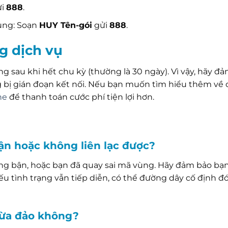
ửi
888
.
ụng: Soạn
HUY Tên-gói
gửi
888
.
g dịch vụ
g sau khi hết chu kỳ (thường là 30 ngày). Vì vậy, hãy đ
 bị gián đoạn kết nối. Nếu bạn muốn tìm hiểu thêm về 
ne
để thanh toán cước phí tiện lợi hơn.
bận hoặc không liên lạc được?
ng bận, hoặc bạn đã quay sai mã vùng. Hãy đảm bảo bạ
ếu tình trạng vẫn tiếp diễn, có thể đường dây cố định đ
 lừa đảo không?