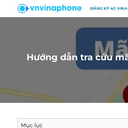
Chuyển
ĐĂNG KÝ 4G VINA
đến
nội
dung
Hướng dẫn tra cứu mã
Mục lục