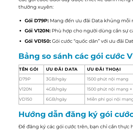
thường xuyên:
Gói D79P:
Mang đến ưu đãi Data khủng mỗi n
Gói V120N:
Phù hợp cho người dùng cần sự cân
Gói VD150:
Gói cước “quốc dân” với ưu đãi Da
Bảng so sánh các gói cước 
TÊN GÓI
ƯU ĐÃI DATA
ƯU ĐÃI THOẠI
D79P
3GB/ngày
1500 phút nội mạng
V120N
4GB/ngày
1500 phút nội mạng +
VD150
6GB/ngày
Miễn phí gọi nội mạn
Hướng dẫn đăng ký gói cướ
Để đăng ký các gói cước trên, bạn chỉ cần thực 