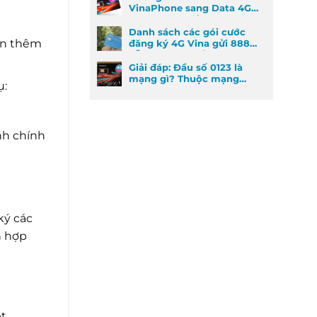
VinaPhone sang Data 4G
cực kỳ đơn giản
Danh sách các gói cước
ần thêm
đăng ký 4G Vina gửi 888
dễ đăng ký nhất
Giải đáp: Đầu số 0123 là
mạng gì? Thuộc mạng
ụ:
nào và ý nghĩa phong
thủy
nh chính
ký các
h hợp
et