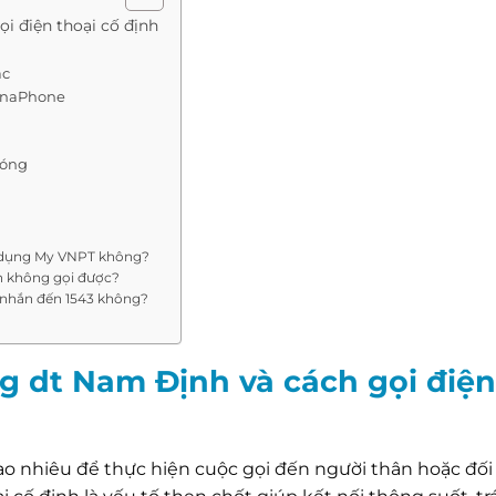
i điện thoại cố định
ác
 VinaPhone
hóng
g dụng My VNPT không?
n không gọi được?
n nhắn đến 1543 không?
g dt Nam Định và cách gọi điện
ao nhiêu để thực hiện cuộc gọi đến người thân hoặc đối 