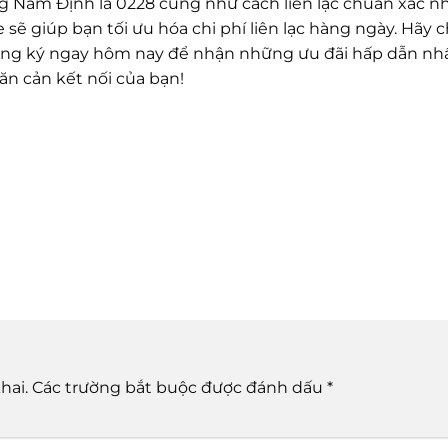
g Nam Định là 0228 cũng như cách liên lạc chuẩn xác nh
 sẽ giúp bạn tối ưu hóa chi phí liên lạc hàng ngày. Hãy 
ăng ký ngay hôm nay để nhận những ưu đãi hấp dẫn nhấ
ăn cản kết nối của bạn!
hai.
Các trường bắt buộc được đánh dấu
*