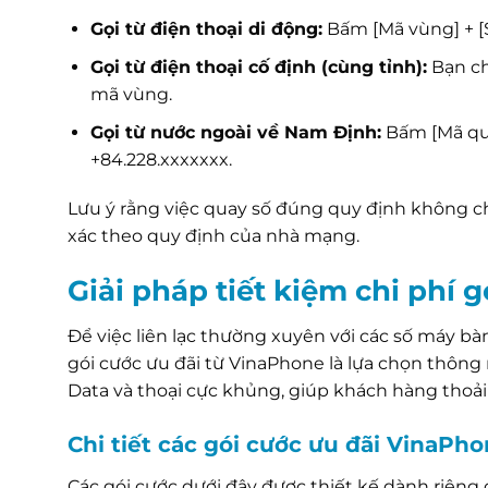
Gọi từ điện thoại di động:
Bấm [Mã vùng] + [Số
Gọi từ điện thoại cố định (cùng tỉnh):
Bạn ch
mã vùng.
Gọi từ nước ngoài về Nam Định:
Bấm [Mã quốc
+84.228.xxxxxxx.
Lưu ý rằng việc quay số đúng quy định không c
xác theo quy định của nhà mạng.
Giải pháp tiết kiệm chi phí 
Để việc liên lạc thường xuyên với các số máy bà
gói cước ưu đãi từ VinaPhone là lựa chọn thông
Data và thoại cực khủng, giúp khách hàng thoải
Chi tiết các gói cước ưu đãi VinaPh
Các gói cước dưới đây được thiết kế dành riêng