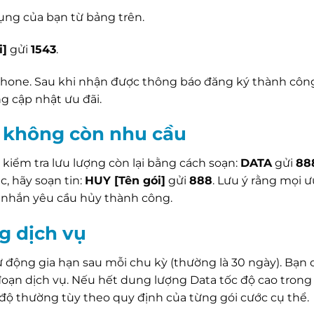
ụng của bạn từ bảng trên.
i]
gửi
1543
.
aPhone. Sau khi nhận được thông báo đăng ký thành công
ng cập nhật ưu đãi.
i không còn nhu cầu
kiểm tra lưu lượng còn lại bằng cách soạn:
DATA
gửi
88
, hãy soạn tin:
HUY [Tên gói]
gửi
888
. Lưu ý rằng mọi ư
n nhắn yêu cầu hủy thành công.
g dịch vụ
ự động gia hạn sau mỗi chu kỳ (thường là 30 ngày). Bạn
đoạn dịch vụ. Nếu hết dung lượng Data tốc độ cao trong
độ thường tùy theo quy định của từng gói cước cụ thể.