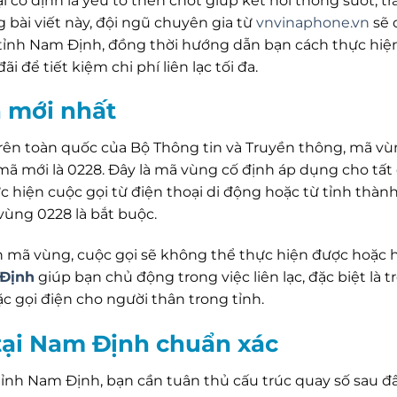
 cố định là yếu tố then chốt giúp kết nối thông suốt, tr
g bài viết này, đội ngũ chuyên gia từ
vnvinaphone.vn
sẽ 
a tỉnh Nam Định, đồng thời hướng dẫn bạn cách thực hiệ
 để tiết kiệm chi phí liên lạc tối đa.
 mới nhất
 trên toàn quốc của Bộ Thông tin và Truyền thông, mã v
ã mới là 0228. Đây là mã vùng cố định áp dụng cho tất 
ực hiện cuộc gọi từ điện thoại di động hoặc từ tỉnh thàn
vùng 0228 là bắt buộc.
 mã vùng, cuộc gọi sẽ không thể thực hiện được hoặc 
Định
giúp bạn chủ động trong việc liên lạc, đặc biệt là t
c gọi điện cho người thân trong tỉnh.
 tại Nam Định chuẩn xác
tỉnh Nam Định, bạn cần tuân thủ cấu trúc quay số sau đâ