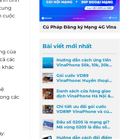
ánh tình
cung
n cuộc
Cú Pháp Đăng ký Mạng 4G Vina
Bài viết mới nhất
ùng của
cả các
Hướng dẫn cách ứng tiền
VinaPhone 50k, 10k, 20k
h khác
nhanh nhất khi khẩn cấp
Gói cước VD89
VinaPhone: Huyền thoại
Data & Gọi thoại đã trở lại
hệ
Danh sách cửa hàng giao
dịch VinaPhone Hà Nội &
rong các
Cách tìm VinaPhone gần
đây
Chi tiết ưu đãi gói cước
VD89P VinaPhone và cú
pháp đăng ký nhanh
Đầu số 0205 là mạng gì?
Mã vùng 0205 là đầu số
mã vùng nào?
y:
Hướng dẫn cách đổi điểm