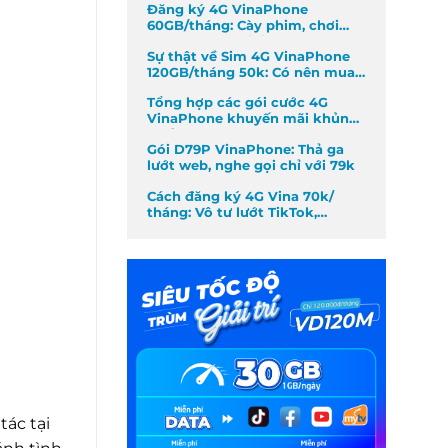
Đăng ký 4G VinaPhone
60GB/tháng: Cày phim, chơi
game không giới hạn
Sự thật về Sim 4G VinaPhone
120GB/tháng 50k: Có nên mua
không?
Tổng hợp các gói cước 4G
VinaPhone khuyến mãi khủng
nhất tháng
Gói D79P VinaPhone: Thả ga
lướt web, nghe gọi chỉ với 79k
Cách đăng ký 4G Vina 70k/
tháng: Vô tư lướt TikTok,
Facebook
tác tại