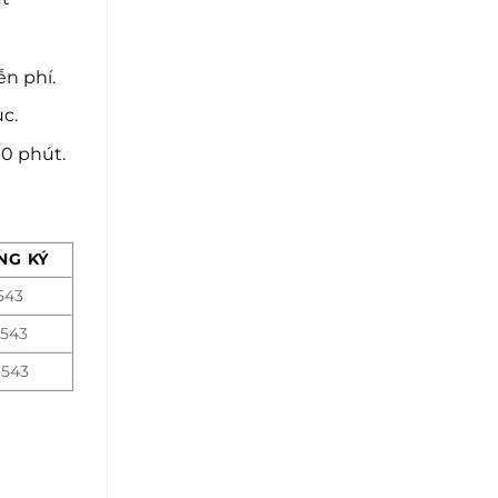
n phí.
c.
10 phút.
NG KÝ
543
1543
1543