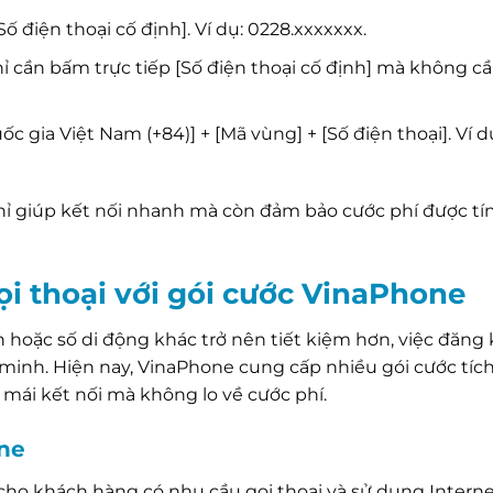
 điện thoại cố định]. Ví dụ: 0228.xxxxxxx.
ỉ cần bấm trực tiếp [Số điện thoại cố định] mà không c
 gia Việt Nam (+84)] + [Mã vùng] + [Số điện thoại]. Ví d
hỉ giúp kết nối nhanh mà còn đảm bảo cước phí được tí
gọi thoại với gói cước VinaPhone
n hoặc số di động khác trở nên tiết kiệm hơn, việc đăng 
 minh. Hiện nay, VinaPhone cung cấp nhiều gói cước tíc
 mái kết nối mà không lo về cước phí.
one
 cho khách hàng có nhu cầu gọi thoại và sử dụng Intern