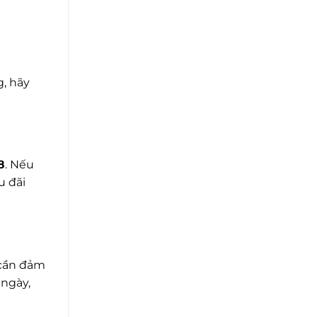
, hãy
8
. Nếu
u đãi
 cần đảm
 ngày,