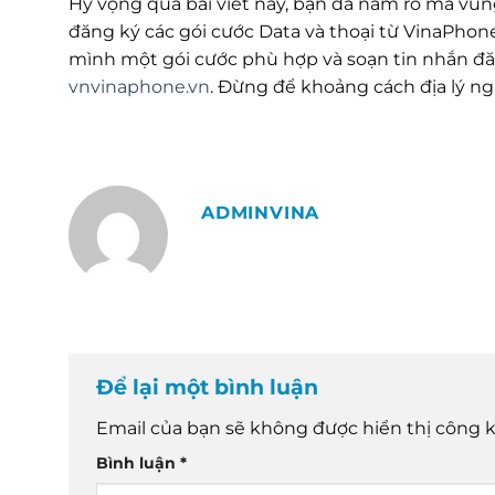
Hy vọng qua bài viết này, bạn đã nắm rõ mã vùn
đăng ký các gói cước Data và thoại từ VinaPhone
mình một gói cước phù hợp và soạn tin nhắn đ
vnvinaphone.vn
. Đừng để khoảng cách địa lý ng
ADMINVINA
Để lại một bình luận
Email của bạn sẽ không được hiển thị công k
Bình luận
*