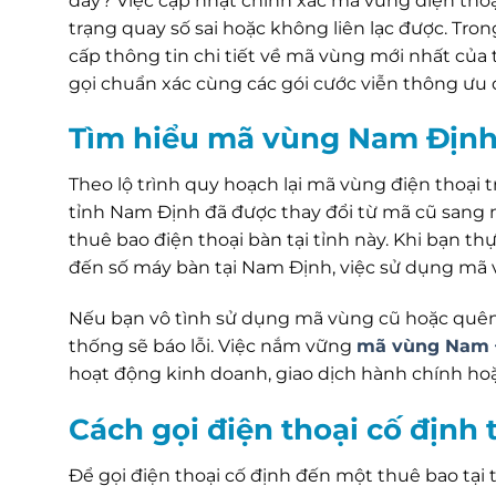
đây? Việc cập nhật chính xác mã vùng điện thoại
trạng quay số sai hoặc không liên lạc được. Tron
cấp thông tin chi tiết về mã vùng mới nhất củ
gọi chuẩn xác cùng các gói cước viễn thông ưu đãi
Tìm hiểu mã vùng Nam Định
Theo lộ trình quy hoạch lại mã vùng điện thoại
tỉnh Nam Định đã được thay đổi từ mã cũ sang m
thuê bao điện thoại bàn tại tỉnh này. Khi bạn th
đến số máy bàn tại Nam Định, việc sử dụng mã 
Nếu bạn vô tình sử dụng mã vùng cũ hoặc quên
thống sẽ báo lỗi. Việc nắm vững
mã vùng Nam 
hoạt động kinh doanh, giao dịch hành chính hoặ
Cách gọi điện thoại cố định
Để gọi điện thoại cố định đến một thuê bao tại 