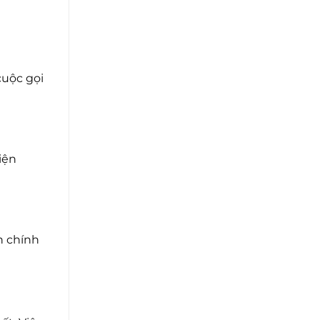
cuộc gọi
iện
n chính