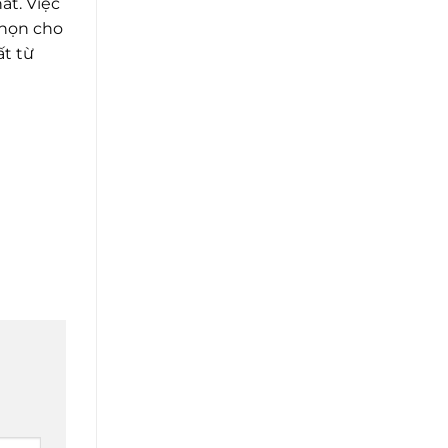
ất. Việc
chọn cho
t từ