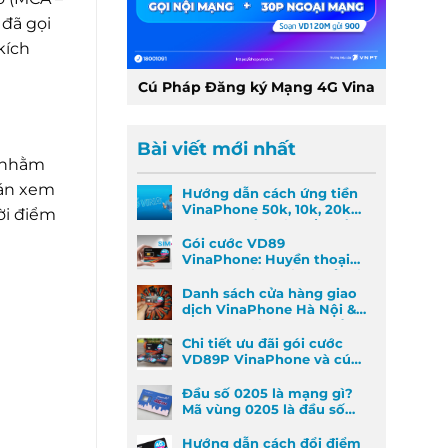
 đã gọi
kích
Cú Pháp Đăng ký Mạng 4G Vina
Bài viết mới nhất
p nhằm
oán xem
Hướng dẫn cách ứng tiền
VinaPhone 50k, 10k, 20k
ời điểm
nhanh nhất khi khẩn cấp
Gói cước VD89
VinaPhone: Huyền thoại
Data & Gọi thoại đã trở lại
Danh sách cửa hàng giao
dịch VinaPhone Hà Nội &
Cách tìm VinaPhone gần
đây
Chi tiết ưu đãi gói cước
VD89P VinaPhone và cú
pháp đăng ký nhanh
Đầu số 0205 là mạng gì?
Mã vùng 0205 là đầu số
mã vùng nào?
Hướng dẫn cách đổi điểm