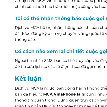
Có, dịch vụ MCA VinaPhone có mức cước phí duy t
chính của thuê bao trả trước hoặc cộng vào hóa
Tôi có thể nhận thông báo cuộc gọi
Dịch vụ MCA hỗ trợ nhận thông báo khi bạn chu
đã được đăng ký dịch vụ chuyển vùng quốc tế và
thông báo.
Có cách nào xem lại chi tiết cuộc g
Ngoài tin nhắn SMS, bạn có thể truy cập vào ứ
để tra cứu lịch sử các số điện thoại đã gọi nhỡ m
Kết luận
Dịch vụ MCA là người bạn đồng hành không thể th
bạn đã hiểu rõ
MCA VinaPhone là gì
cũng như c
thông tin quan trọng. Đừng quên truy cập
vnvi
soạn tin nhắn
DK
gửi
333
ngay hôm nay để trải n