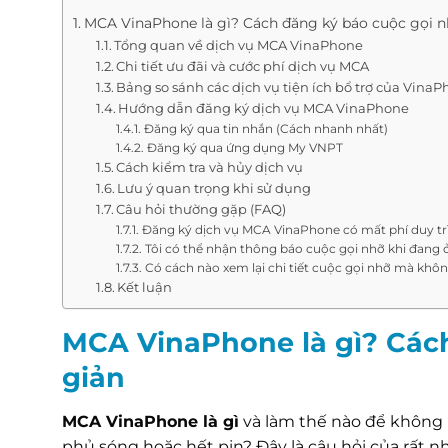
MCA VinaPhone là gì? Cách đăng ký báo cuộc gọi n
Tổng quan về dịch vụ MCA VinaPhone
Chi tiết ưu đãi và cước phí dịch vụ MCA
Bảng so sánh các dịch vụ tiện ích bổ trợ của Vina
Hướng dẫn đăng ký dịch vụ MCA VinaPhone
Đăng ký qua tin nhắn (Cách nhanh nhất)
Đăng ký qua ứng dụng My VNPT
Cách kiểm tra và hủy dịch vụ
Lưu ý quan trọng khi sử dụng
Câu hỏi thường gặp (FAQ)
Đăng ký dịch vụ MCA VinaPhone có mất phí duy tr
Tôi có thể nhận thông báo cuộc gọi nhỡ khi đang
Có cách nào xem lại chi tiết cuộc gọi nhỡ mà khô
Kết luận
MCA VinaPhone là gì? Các
giản
MCA VinaPhone là gì
và làm thế nào để không b
phủ sóng hoặc hết pin? Đây là câu hỏi của rất n