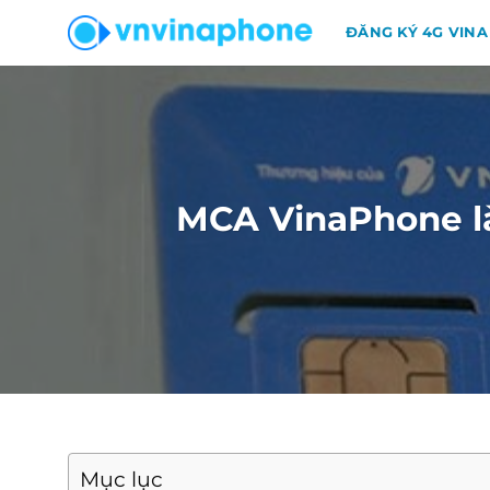
Chuyển
ĐĂNG KÝ 4G VINA
đến
nội
dung
MCA VinaPhone là
Mục lục