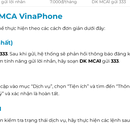
 gửi lời nhắn
7.000đ/tháng
DK MCA1 gửi 333
 MCA VinaPhone
hể thực hiện theo các cách đơn giản dưới đây:
hất)
333
. Sau khi gửi, hệ thống sẽ phản hồi thông báo đăng 
 tính năng gửi lời nhắn, hãy soạn
DK MCA1
gửi
333
.
cập vào mục “Dịch vụ”, chọn “Tiện ích” và tìm đến “Thô
” và xác nhận là hoàn tất.
ụ
ểm tra trạng thái dịch vụ, hãy thực hiện các lệnh sau