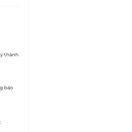
ký thành
ng báo
: