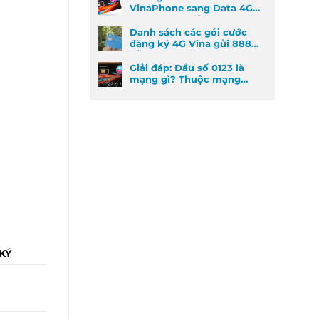
VinaPhone sang Data 4G
cực kỳ đơn giản
Danh sách các gói cước
đăng ký 4G Vina gửi 888
dễ đăng ký nhất
Giải đáp: Đầu số 0123 là
mạng gì? Thuộc mạng
nào và ý nghĩa phong
thủy
KÝ