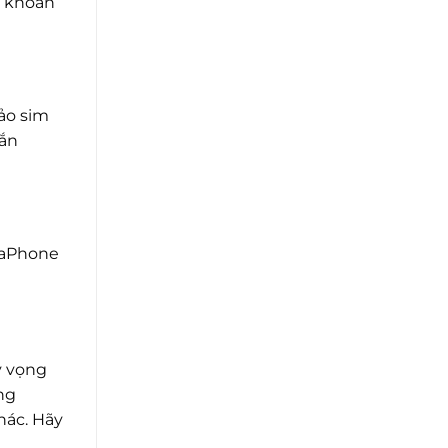
i khoản
ảo sim
hắn
naPhone
y vọng
ng
hác. Hãy