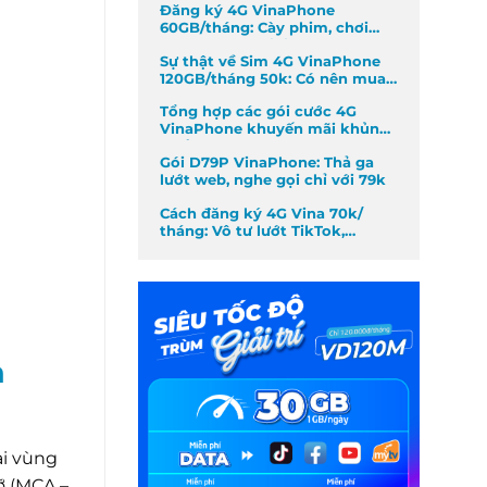
Đăng ký 4G VinaPhone
60GB/tháng: Cày phim, chơi
game không giới hạn
Sự thật về Sim 4G VinaPhone
120GB/tháng 50k: Có nên mua
không?
Tổng hợp các gói cước 4G
VinaPhone khuyến mãi khủng
nhất tháng
Gói D79P VinaPhone: Thả ga
lướt web, nghe gọi chỉ với 79k
Cách đăng ký 4G Vina 70k/
tháng: Vô tư lướt TikTok,
Facebook
n
ài vùng
ỡ (MCA –