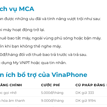
dịch vụ MCA
n được những ưu đãi và tính năng vượt trội như sau:
 máy hoạt động trở lại.
thuê bao tắt máy, ngoài vùng phủ sóng hoặc bận máy.
đến khi bạn không thể nghe máy.
0đ/tháng đối với thuê bao trả trước và trả sau.
ng dụng My VNPT hoặc qua tin nhắn.
ện ích bổ trợ của VinaPhone
NĂNG CHÍNH
CƯỚC PHÍ
CÚ PHÁP ĐĂNG 
c gọi nhỡ
5.000đ/tháng
DK gửi 333
n hóa âm thanh
9.000đ/tháng
DK gửi 9194