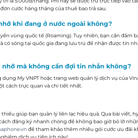
rì là 5.000đ/tháng. Phí này sẽ được trừ trực tiếp vào tà
 đơn cước hàng tháng của thuê bao trả sau.
 nhỡ khi đang ở nước ngoài không?
yển vùng quốc tế (Roaming). Tuy nhiên, bạn cần đảm b
 có sóng tại quốc gia đang lưu trú để nhận được tin n
ọi nhỡ mà không cần đợi tin nhắn không?
ng dụng My VNPT hoặc trang web quản lý dịch vụ của Vi
ột cách trực quan và chi tiết nhất.
iếu giúp bạn quản lý liên lạc hiệu quả. Qua bài viết, h
ách đăng ký nhanh chóng để không bao giờ bỏ lỡ nhữ
naphone.vn
để tham khảo thêm nhiều gói cước ưu đãi k
ghiệm dịch vụ tiện ích này!