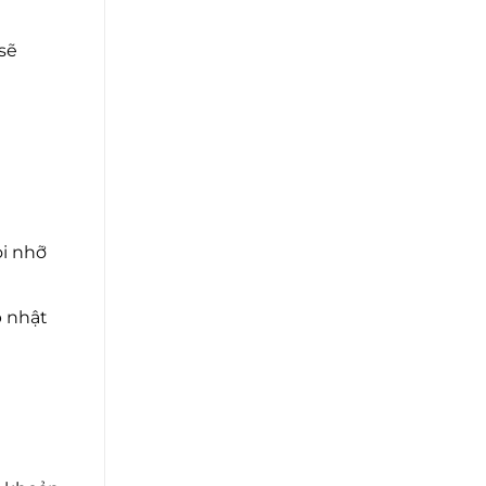
sẽ
ọi nhỡ
 nhật