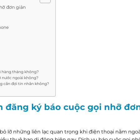
hỡ đơn giản
Phone
ì hàng tháng không?
 ở nước ngoài không?
ng cần đợi tin nhắn không?
h đăng ký báo cuộc gọi nhỡ đơ
ỏ lỡ những liên lạc quan trọng khi điện thoại nằm ngo
hiều thuê bao di động hiện nay. Dịch vụ báo cuộc gọi nh