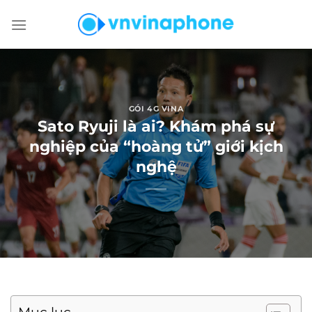
Chuyển
đến
nội
dung
GÓI 4G VINA
Sato Ryuji là ai? Khám phá sự
nghiệp của “hoàng tử” giới kịch
nghệ