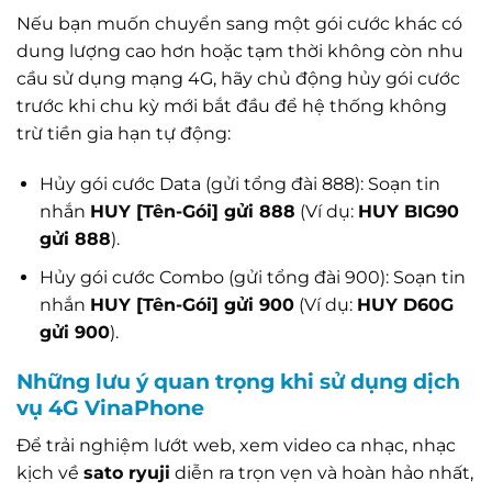
Nếu bạn muốn chuyển sang một gói cước khác có
dung lượng cao hơn hoặc tạm thời không còn nhu
cầu sử dụng mạng 4G, hãy chủ động hủy gói cước
trước khi chu kỳ mới bắt đầu để hệ thống không
trừ tiền gia hạn tự động:
Hủy gói cước Data (gửi tổng đài 888): Soạn tin
nhắn
HUY [Tên-Gói] gửi 888
(Ví dụ:
HUY BIG90
gửi 888
).
Hủy gói cước Combo (gửi tổng đài 900): Soạn tin
nhắn
HUY [Tên-Gói] gửi 900
(Ví dụ:
HUY D60G
gửi 900
).
Những lưu ý quan trọng khi sử dụng dịch
vụ 4G VinaPhone
Để trải nghiệm lướt web, xem video ca nhạc, nhạc
kịch về
sato ryuji
diễn ra trọn vẹn và hoàn hảo nhất,