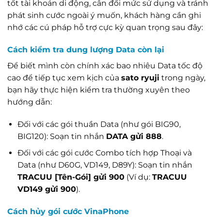
tốt tài khoản di động, cân đối mức sử dụng và tránh
phát sinh cước ngoài ý muốn, khách hàng cần ghi
nhớ các cú pháp hỗ trợ cực kỳ quan trọng sau đây:
Cách kiểm tra dung lượng Data còn lại
Để biết mình còn chính xác bao nhiêu Data tốc độ
cao để tiếp tục xem kịch của
sato ryuji
trong ngày,
bạn hãy thực hiện kiểm tra thường xuyên theo
hướng dẫn:
Đối với các gói thuần Data (như gói BIG90,
BIG120): Soạn tin nhắn
DATA gửi 888
.
Đối với các gói cước Combo tích hợp Thoại và
Data (như D60G, VD149, D89Y): Soạn tin nhắn
TRACUU [Tên-Gói] gửi 900
(Ví dụ:
TRACUU
VD149 gửi 900
).
Cách hủy gói cước VinaPhone