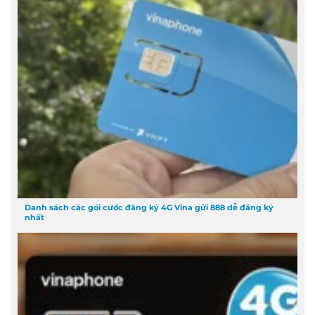
Danh sách các gói cước đăng ký 4G Vina gửi 888 dễ đăng ký
nhất