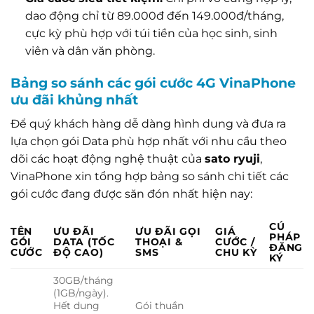
dao động chỉ từ 89.000đ đến 149.000đ/tháng,
cực kỳ phù hợp với túi tiền của học sinh, sinh
viên và dân văn phòng.
Bảng so sánh các gói cước 4G VinaPhone
ưu đãi khủng nhất
Để quý khách hàng dễ dàng hình dung và đưa ra
lựa chọn gói Data phù hợp nhất với nhu cầu theo
dõi các hoạt động nghệ thuật của
sato ryuji
,
VinaPhone xin tổng hợp bảng so sánh chi tiết các
gói cước đang được săn đón nhất hiện nay:
CÚ
TÊN
ƯU ĐÃI
ƯU ĐÃI GỌI
GIÁ
PHÁP
GÓI
DATA (TỐC
THOẠI &
CƯỚC /
ĐĂNG
CƯỚC
ĐỘ CAO)
SMS
CHU KỲ
KÝ
30GB/tháng
(1GB/ngày).
Hết dung
Gói thuần