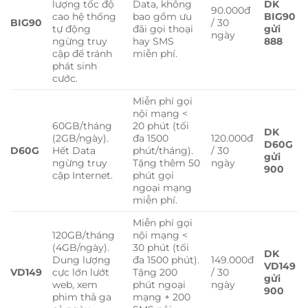
lượng tốc độ
Data, không
DK
90.000đ
cao hệ thống
bao gồm ưu
BIG90
BIG90
/ 30
tự động
đãi gọi thoại
gửi
ngày
ngừng truy
hay SMS
888
cập để tránh
miễn phí.
phát sinh
cước.
Miễn phí gọi
nội mạng <
60GB/tháng
20 phút (tối
DK
(2GB/ngày).
đa 1500
120.000đ
D60G
D60G
Hết Data
phút/tháng).
/ 30
gửi
ngừng truy
Tặng thêm 50
ngày
900
cập Internet.
phút gọi
ngoại mạng
miễn phí.
Miễn phí gọi
120GB/tháng
nội mạng <
(4GB/ngày).
30 phút (tối
DK
Dung lượng
đa 1500 phút).
149.000đ
VD149
VD149
cực lớn lướt
Tặng 200
/ 30
gửi
web, xem
phút ngoại
ngày
900
phim thả ga
mạng + 200