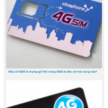
Đầu số 0205 là mạng gì? Mã vùng 0205 là đầu số mã vùng nào?