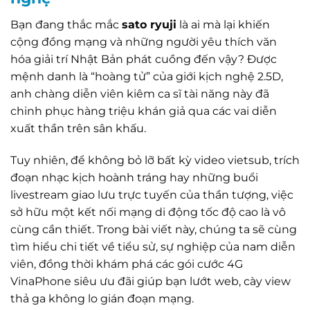
Bạn đang thắc mắc
sato ryuji
là ai mà lại khiến
cộng đồng mạng và những người yêu thích văn
hóa giải trí Nhật Bản phát cuồng đến vậy? Được
mệnh danh là “hoàng tử” của giới kịch nghệ 2.5D,
anh chàng diễn viên kiêm ca sĩ tài năng này đã
chinh phục hàng triệu khán giả qua các vai diễn
xuất thần trên sân khấu.
Tuy nhiên, để không bỏ lỡ bất kỳ video vietsub, trích
đoạn nhạc kịch hoành tráng hay những buổi
livestream giao lưu trực tuyến của thần tượng, việc
sở hữu một kết nối mạng di động tốc độ cao là vô
cùng cần thiết. Trong bài viết này, chúng ta sẽ cùng
tìm hiểu chi tiết về tiểu sử, sự nghiệp của nam diễn
viên, đồng thời khám phá các gói cước 4G
VinaPhone siêu ưu đãi giúp bạn lướt web, cày view
thả ga không lo gián đoạn mạng.