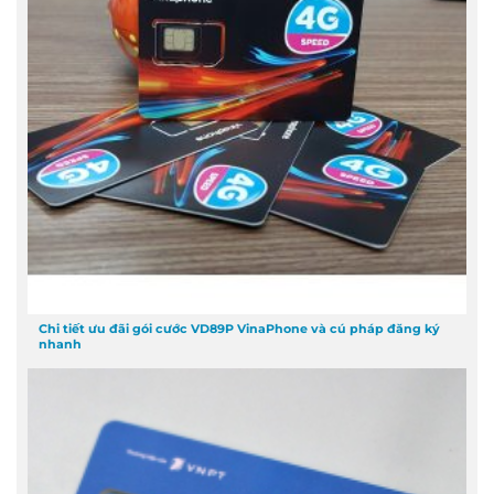
Chi tiết ưu đãi gói cước VD89P VinaPhone và cú pháp đăng ký
nhanh