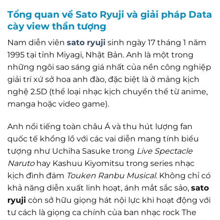
Tổng quan về Sato Ryuji và giải pháp Data
cày view thần tượng
Nam diễn viên
sato ryuji
sinh ngày 17 tháng 1 năm
1995 tại tỉnh Miyagi, Nhật Bản. Anh là một trong
những ngôi sao sáng giá nhất của nền công nghiệp
giải trí xứ sở hoa anh đào, đặc biệt là ở mảng kịch
nghệ 2.5D (thể loại nhạc kịch chuyển thể từ anime,
manga hoặc video game).
Anh nổi tiếng toàn châu Á và thu hút lượng fan
quốc tế khổng lồ với các vai diễn mang tính biểu
tượng như Uchiha Sasuke trong
Live Spectacle
Naruto
hay Kashuu Kiyomitsu trong series nhạc
kịch đình đám
Touken Ranbu Musical
. Không chỉ có
khả năng diễn xuất linh hoạt, ánh mắt sắc sảo,
sato
ryuji
còn sở hữu giọng hát nội lực khi hoạt động với
tư cách là giọng ca chính của ban nhạc rock The