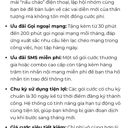
mái “nấu cháo” điện thoại, lập hội nhóm cùng
bạn bè để bàn luận về các vai diễn mới của thần
tượng mà không tốn một đồng cước phí.
Ưu đãi Gọi ngoại mạng:
Tặng kèm từ 30 phút
đến 200 phút gọi ngoại mạng mỗi tháng, đáp
ứng xuất sắc nhu cầu liên lạc chéo mạng trong
công việc, học tập hàng ngày.
Ưu đãi SMS miễn phí:
Một số gói cước thương
gia hoặc combo cao cấp còn tặng kèm hàng
trăm tin nhắn nội mạng miễn phí để bạn tha hồ
nhắn tin trao đổi thông tin.
Chu kỳ sử dụng tiện lợi:
Các gói cước có chu kỳ
chuẩn là 30 ngày kể từ thời điểm đăng ký thành
công. Hệ thống có tính năng gia hạn tự động vô
cùng tiện lợi, giúp bạn không bị gián đoạn dịch
vụ khi bước sang tháng mới.
Giá cước siêu tiết kiệm:
Chi phí vô cùng hợp lý,