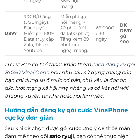
cả ngày.
SMS nội
mạng.
90GB/tháng
Miễn phí gọi
(3GB/ngày).
nội mạng <
DK
Đặc quyền:
20 phút (tối
89.000đ
D89Y
D89Y
Miễn phí 100%
đa 1500 phút).
/ 30
gửi
Data truy cập
Tặng kèm 89
ngày
900
Zalo, Tiktok,
phút gọi
Youtube.
ngoại mạng.
Lưu ý: Bạn có thể tham khảo thêm
cách đăng ký gói
BIG90 VinaPhone
nếu nhu cầu sử dụng mạng của
bạn chỉ dừng lại ở mức cơ bản, chủ yếu là đọc tin
tức, lướt mạng xã hội nhẹ nhàng và có kết nối wifi
thường xuyên tại nhà hoặc nơi làm việc.
Hướng dẫn đăng ký gói cước VinaPhone
cực kỳ đơn giản
Sau khi đã chọn được gói cước ưng ý để thỏa mãn
đam mê theo dõi
sato ryuji
, bạn có thể thực hiện