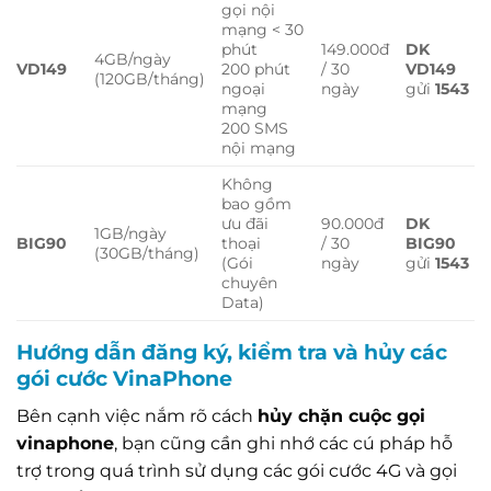
gọi nội
mạng < 30
phút
149.000đ
DK
4GB/ngày
VD149
200 phút
/ 30
VD149
(120GB/tháng)
ngoại
ngày
gửi
1543
mạng
200 SMS
nội mạng
Không
bao gồm
ưu đãi
90.000đ
DK
1GB/ngày
BIG90
thoại
/ 30
BIG90
(30GB/tháng)
(Gói
ngày
gửi
1543
chuyên
Data)
Hướng dẫn đăng ký, kiểm tra và hủy các
gói cước VinaPhone
Bên cạnh việc nắm rõ cách
hủy chặn cuộc gọi
vinaphone
, bạn cũng cần ghi nhớ các cú pháp hỗ
trợ trong quá trình sử dụng các gói cước 4G và gọi