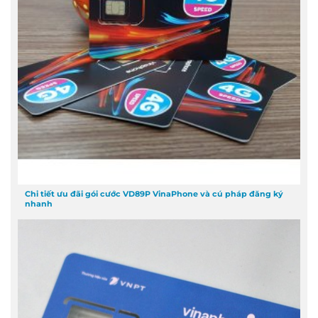
Chi tiết ưu đãi gói cước VD89P VinaPhone và cú pháp đăng ký
nhanh