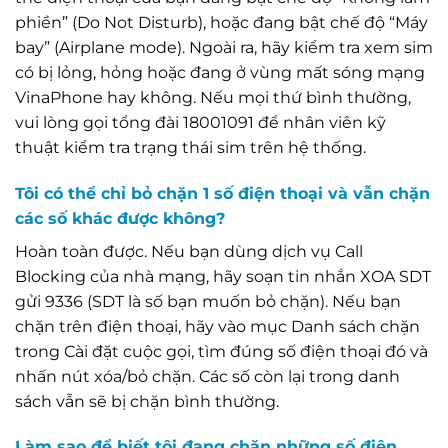
phiền” (Do Not Disturb), hoặc đang bật chế độ “Máy
bay” (Airplane mode). Ngoài ra, hãy kiểm tra xem sim
có bị lỏng, hỏng hoặc đang ở vùng mất sóng mạng
VinaPhone hay không. Nếu mọi thứ bình thường,
vui lòng gọi tổng đài 18001091 để nhân viên kỹ
thuật kiểm tra trạng thái sim trên hệ thống.
Tôi có thể chỉ bỏ chặn 1 số điện thoại và vẫn chặn
các số khác được không?
Hoàn toàn được. Nếu bạn dùng dịch vụ Call
Blocking của nhà mạng, hãy soạn tin nhắn XOA SDT
gửi 9336 (SDT là số bạn muốn bỏ chặn). Nếu bạn
chặn trên điện thoại, hãy vào mục Danh sách chặn
trong Cài đặt cuộc gọi, tìm đúng số điện thoại đó và
nhấn nút xóa/bỏ chặn. Các số còn lại trong danh
sách vẫn sẽ bị chặn bình thường.
Làm sao để biết tôi đang chặn những số điện