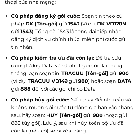
thoại của nhà mạng:
Cú pháp đăng ký gói cước:
Soạn tin theo cú
pháp
DK [Tên-gói]
gửi
1543
(Ví dụ:
DK VD120N
gửi
1543
). Tổng đài 1543 là tổng đài tiếp nhận
đăng ký dịch vụ chính thức, miễn phí cước gửi
tin nhắn.
Cú pháp kiểm tra ưu đãi còn lại:
Để tra cứu
dung lượng Data và số phút gọi còn lại trong
tháng, bạn soạn tin:
TRACUU [Tên-gói]
gửi
900
(Ví dụ:
TRACUU VD149
gửi
900
) hoặc soạn
DATA
gửi
888
đối với các gói chỉ có Data.
Cú pháp hủy gói cước:
Nếu thay đổi nhu cầu và
không muốn gói cước tự động gia hạn vào tháng
sau, hãy soạn:
HUY [Tên-gói]
gửi
900
(hoặc gửi
888 tùy gói). Lưu ý, sau khi hủy, toàn bộ ưu đãi
còn lại (nếu có) sẽ bị xóa trắng.