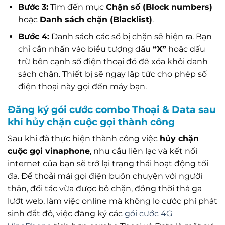
Bước 3:
Tìm đến mục
Chặn số (Block numbers)
hoặc
Danh sách chặn (Blacklist)
.
Bước 4:
Danh sách các số bị chặn sẽ hiện ra. Bạn
chỉ cần nhấn vào biểu tượng dấu
“X”
hoặc dấu
trừ bên cạnh số điện thoại đó để xóa khỏi danh
sách chặn. Thiết bị sẽ ngay lập tức cho phép số
điện thoại này gọi đến máy bạn.
Đăng ký gói cước combo Thoại & Data sau
khi hủy chặn cuộc gọi thành công
Sau khi đã thực hiện thành công việc
hủy chặn
cuộc gọi vinaphone
, nhu cầu liên lạc và kết nối
internet của bạn sẽ trở lại trạng thái hoạt động tối
đa. Để thoải mái gọi điện buôn chuyện với người
thân, đối tác vừa được bỏ chặn, đồng thời thả ga
lướt web, làm việc online mà không lo cước phí phát
sinh đắt đỏ, việc đăng ký các
gói cước 4G