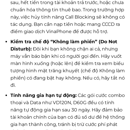
sau, hết tiền trong tài khoản trả trước, hoặc chưa
chuẩn hóa thông tin thuê bao. Trong trường hợp
này, việc hủy tính năng Call Blocking sẽ không có
tác dụng. Bạn cần nạp tiền hoặc mang CCCD ra
điểm giao dịch VinaPhone để được hỗ trợ.
Kiểm tra chế độ “Không làm phiền” (Do Not
Disturb):
Đôi khi bạn không chặn ai cả, nhưng
máy vẫn báo bận khi có người gọi đến. Hãy vuốt
màn hình xuống (hoặc lên) để kiểm tra xem biểu
tượng hình mặt trăng khuyết (chế độ Không làm
phiền) có đang bật hay không. Nếu có, hãy tắt nó
đi.
Tính năng gia hạn tự động:
Các gói cước combo
thoại và Data như VD120N, D60G đều có tính
năng tự động gia hạn sau 30 ngày. Hãy đảm bảo
tài khoản chính của bạn có đủ số dư để hệ thống
gia hạn thành công, tránh bị trừ cước phí phát