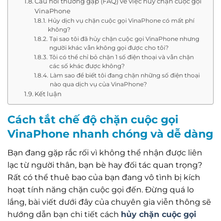
Câu hỏi thường gặp (FAQ) về việc hủy chặn cuộc gọi
VinaPhone
Hủy dịch vụ chặn cuộc gọi VinaPhone có mất phí
không?
Tại sao tôi đã hủy chặn cuộc gọi VinaPhone nhưng
người khác vẫn không gọi được cho tôi?
Tôi có thể chỉ bỏ chặn 1 số điện thoại và vẫn chặn
các số khác được không?
Làm sao để biết tôi đang chặn những số điện thoại
nào qua dịch vụ của VinaPhone?
Kết luận
Cách tắt chế độ chặn cuộc gọi
VinaPhone nhanh chóng và dễ dàng
Bạn đang gặp rắc rối vì không thể nhận được liên
lạc từ người thân, bạn bè hay đối tác quan trọng?
Rất có thể thuê bao của bạn đang vô tình bị kích
hoạt tính năng chặn cuộc gọi đến. Đừng quá lo
lắng, bài viết dưới đây của chuyên gia viễn thông sẽ
hướng dẫn bạn chi tiết cách
hủy chặn cuộc gọi