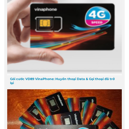
Gói cước VD89 VinaPhone: Huyền thoại Data & Gọi thoại đã trở
lại