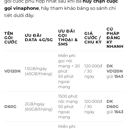
gói cước phù hợp nhất sau khi đã
hủy chặn cuộc
gọi vinaphone
, hãy tham khảo bảng so sánh chi
tiết dưới đây:
CÚ
ƯU ĐÃI
TÊN
GIÁ
PHÁP
ƯU ĐÃI
GỌI
GÓI
CƯỚC /
ĐĂNG
DATA 4G/5G
THOẠI &
CƯỚC
CHU KỲ
KÝ
SMS
NHANH
Miễn phí
gọi nội
mạng < 20
120.000đ
DK
1.5GB/ngày
VD120N
phút
/ 30
VD120N
(45GB/tháng)
50 phút
ngày
gửi
1543
ngoại
mạng
1500 phút
nội mạng
120.000đ
DK
2GB/ngày
D60G
50 phút
/ 30
D60G
(60GB/tháng)
ngoại
ngày
gửi
1543
mạng
Miễn phí