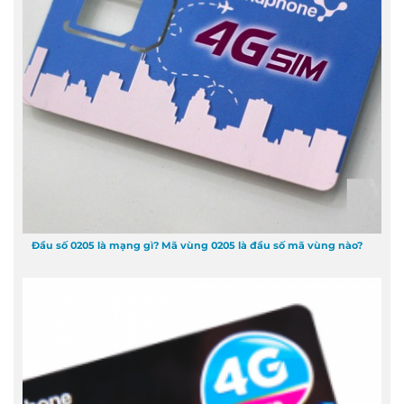
Đầu số 0205 là mạng gì? Mã vùng 0205 là đầu số mã vùng nào?