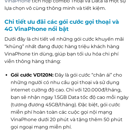
VinaPhone
tích hợp combo Thoại và Data là một sự
lựa chọn vô cùng thông minh và tiết kiệm.
Chi tiết ưu đãi các gói cước gọi thoại và
4G VinaPhone nổi bật
Dưới đây là chi tiết về những gói cước khuyến mãi
“khủng” nhất đang được hàng triệu khách hàng
VinaPhone tin dùng, giúp bạn tối ưu hóa chi phí
viễn thông hàng tháng:
Gói cước VD120N:
Đây là gói cước “chân ái” cho
những người có nhu cầu gọi thoại và sử dụng
internet cường độ cao. Chỉ với 120.000đ/tháng,
bạn sẽ nhận ngay 1.5GB Data tốc độ cao mỗi ngày
(tương đương 45GB/tháng). Đặc biệt, gói cước
miễn phí hoàn toàn các cuộc gọi nội mạng
VinaPhone dưới 20 phút và tặng thêm 50 phút
gọi ngoại mạng miễn phí.