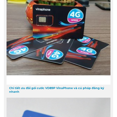
Chi tiết ưu đãi gói cước VD89P VinaPhone và cú pháp đăng ký
nhanh