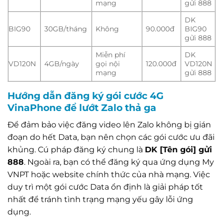
mạng
gửi 888
DK
BIG90
30GB/tháng
Không
90.000đ
BIG90
gửi 888
Miễn phí
DK
VD120N
4GB/ngày
gọi nội
120.000đ
VD120N
mạng
gửi 888
Hướng dẫn đăng ký gói cước 4G
VinaPhone để lướt Zalo thả ga
Để đảm bảo việc đăng video lên Zalo không bị gián
đoạn do hết Data, bạn nên chọn các gói cước ưu đãi
khủng. Cú pháp đăng ký chung là
DK [Tên gói] gửi
888
. Ngoài ra, bạn có thể đăng ký qua ứng dụng My
VNPT hoặc website chính thức của nhà mạng. Việc
duy trì một gói cước Data ổn định là giải pháp tốt
nhất để tránh tình trạng mạng yếu gây lỗi ứng
dụng.