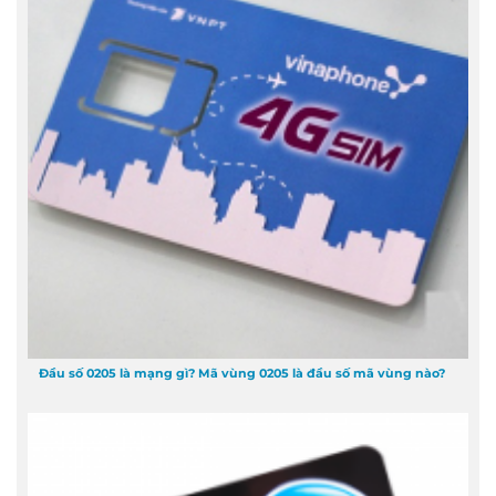
Đầu số 0205 là mạng gì? Mã vùng 0205 là đầu số mã vùng nào?