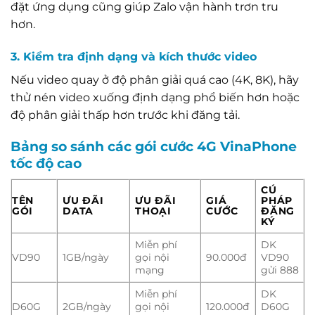
đặt ứng dụng cũng giúp Zalo vận hành trơn tru
hơn.
3. Kiểm tra định dạng và kích thước video
Nếu video quay ở độ phân giải quá cao (4K, 8K), hãy
thử nén video xuống định dạng phổ biến hơn hoặc
độ phân giải thấp hơn trước khi đăng tải.
Bảng so sánh các gói cước 4G VinaPhone
tốc độ cao
CÚ
TÊN
ƯU ĐÃI
ƯU ĐÃI
GIÁ
PHÁP
GÓI
DATA
THOẠI
CƯỚC
ĐĂNG
KÝ
Miễn phí
DK
VD90
1GB/ngày
gọi nội
90.000đ
VD90
mạng
gửi 888
Miễn phí
DK
D60G
2GB/ngày
gọi nội
120.000đ
D60G