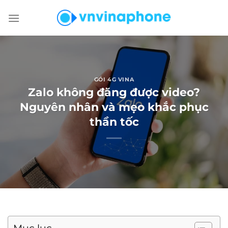
Chuyển
đến
nội
dung
GÓI 4G VINA
Zalo không đăng được video?
Nguyên nhân và mẹo khắc phục
thần tốc