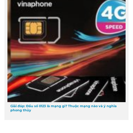
Giải đáp: Đầu số 0123 là mạng gì? Thuộc mạng nào và ý nghĩa
phong thủy