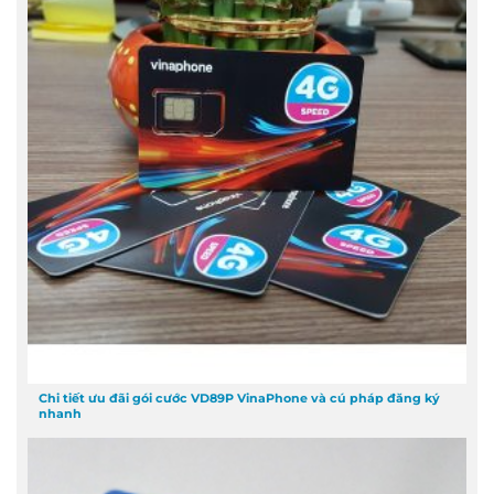
Chi tiết ưu đãi gói cước VD89P VinaPhone và cú pháp đăng ký
nhanh