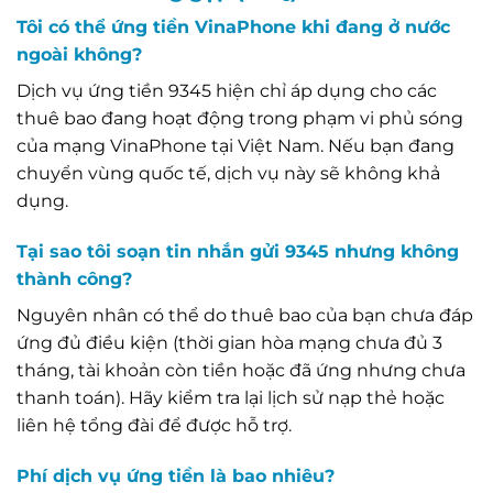
Tôi có thể ứng tiền VinaPhone khi đang ở nước
ngoài không?
Dịch vụ ứng tiền 9345 hiện chỉ áp dụng cho các
thuê bao đang hoạt động trong phạm vi phủ sóng
của mạng VinaPhone tại Việt Nam. Nếu bạn đang
chuyển vùng quốc tế, dịch vụ này sẽ không khả
dụng.
Tại sao tôi soạn tin nhắn gửi 9345 nhưng không
thành công?
Nguyên nhân có thể do thuê bao của bạn chưa đáp
ứng đủ điều kiện (thời gian hòa mạng chưa đủ 3
tháng, tài khoản còn tiền hoặc đã ứng nhưng chưa
thanh toán). Hãy kiểm tra lại lịch sử nạp thẻ hoặc
liên hệ tổng đài để được hỗ trợ.
Phí dịch vụ ứng tiền là bao nhiêu?