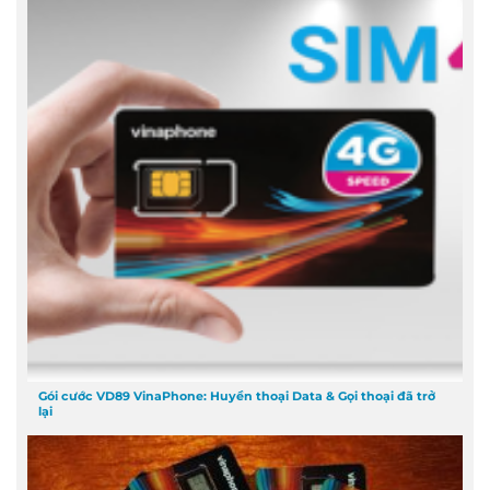
Gói cước VD89 VinaPhone: Huyền thoại Data & Gọi thoại đã trở
lại