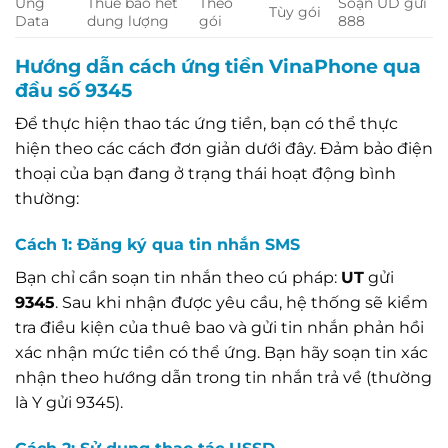
Ứng
Thuê bao hết
Theo
Soạn UD gửi
Tùy gói
Data
dung lượng
gói
888
Hướng dẫn cách ứng tiền VinaPhone qua
đầu số 9345
Để thực hiện thao tác ứng tiền, bạn có thể thực
hiện theo các cách đơn giản dưới đây. Đảm bảo điện
thoại của bạn đang ở trạng thái hoạt động bình
thường:
Cách 1: Đăng ký qua tin nhắn SMS
Bạn chỉ cần soạn tin nhắn theo cú pháp:
UT
gửi
9345
. Sau khi nhận được yêu cầu, hệ thống sẽ kiểm
tra điều kiện của thuê bao và gửi tin nhắn phản hồi
xác nhận mức tiền có thể ứng. Bạn hãy soạn tin xác
nhận theo hướng dẫn trong tin nhắn trả về (thường
là Y gửi 9345).