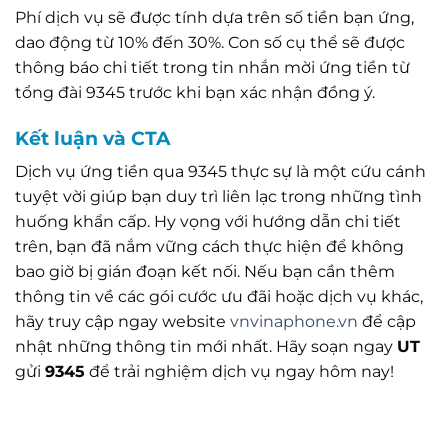
Phí dịch vụ sẽ được tính dựa trên số tiền bạn ứng,
dao động từ 10% đến 30%. Con số cụ thể sẽ được
thông báo chi tiết trong tin nhắn mời ứng tiền từ
tổng đài 9345 trước khi bạn xác nhận đồng ý.
Kết luận và CTA
Dịch vụ ứng tiền qua 9345 thực sự là một cứu cánh
tuyệt vời giúp bạn duy trì liên lạc trong những tình
huống khẩn cấp. Hy vọng với hướng dẫn chi tiết
trên, bạn đã nắm vững cách thực hiện để không
bao giờ bị gián đoạn kết nối. Nếu bạn cần thêm
thông tin về các gói cước ưu đãi hoặc dịch vụ khác,
hãy truy cập ngay website
vnvinaphone.vn
để cập
nhật những thông tin mới nhất. Hãy soạn ngay
UT
gửi
9345
để trải nghiệm dịch vụ ngay hôm nay!