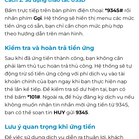
Cách 2: Sử dụng thao tác USSD
Bấm trực tiếp trên bàn phím điện thoại:
*9345#
rồi
nhấn phím
Gọi
. Hệ thống sẽ hiển thị menu các mức
tiền ứng có sẵn, bạn chỉ cần chọn mức phù hợp
theo hướng dẫn trên màn hình.
Kiểm tra và hoàn trả tiền ứng
Sau khi đã ứng tiền thành công, bạn không cần
phải làm thủ tục hoàn trả thủ công. Hệ thống sẽ tự
động trừ số tiền ứng cộng với phí dịch vụ vào tài
khoản chính của bạn ngay khi bạn thực hiện nạp
thẻ lần kế tiếp. Để kiểm tra số dư hiện tại, bạn có
thể bấm
*101#
. Ngoài ra, để hủy đăng ký dịch vụ nếu
không muốn nhận tin nhắn mời ứng tiền từ 9345,
bạn có thể soạn tin
HUY
gửi
9345
.
Lưu ý quan trọng khi ứng tiền
Để việc sử dụng dịch vụ diễn ra thuận lợi, khách