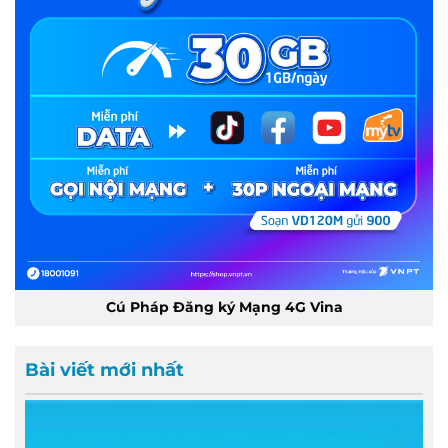
Cú Pháp Đăng ký Mạng 4G Vina
Bài viết mới nhất