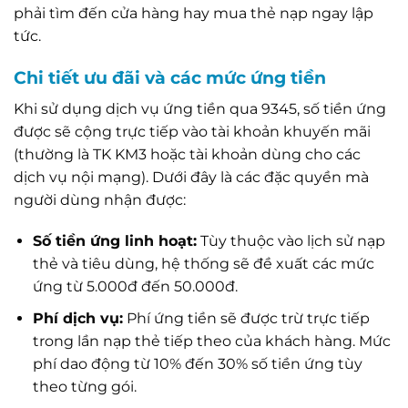
phải tìm đến cửa hàng hay mua thẻ nạp ngay lập
tức.
Chi tiết ưu đãi và các mức ứng tiền
Khi sử dụng dịch vụ ứng tiền qua 9345, số tiền ứng
được sẽ cộng trực tiếp vào tài khoản khuyến mãi
(thường là TK KM3 hoặc tài khoản dùng cho các
dịch vụ nội mạng). Dưới đây là các đặc quyền mà
người dùng nhận được:
Số tiền ứng linh hoạt:
Tùy thuộc vào lịch sử nạp
thẻ và tiêu dùng, hệ thống sẽ đề xuất các mức
ứng từ 5.000đ đến 50.000đ.
Phí dịch vụ:
Phí ứng tiền sẽ được trừ trực tiếp
trong lần nạp thẻ tiếp theo của khách hàng. Mức
phí dao động từ 10% đến 30% số tiền ứng tùy
theo từng gói.