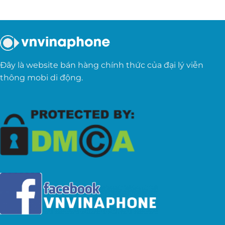
Đây là website bán hàng chính thức của đại lý viễn
thông mobi di động.