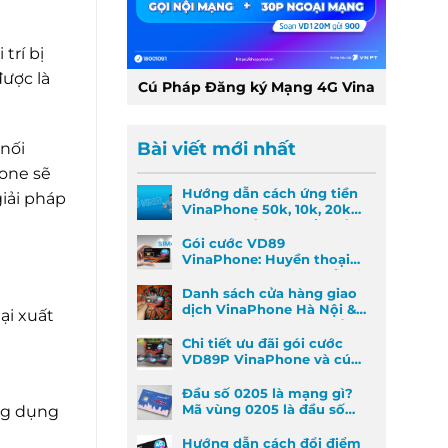
trí bị
ược là
Cú Pháp Đăng ký Mạng 4G Vina
Bài viết mới nhất
nối
hone sẽ
Hướng dẫn cách ứng tiền
giải pháp
VinaPhone 50k, 10k, 20k
nhanh nhất khi khẩn cấp
Gói cước VD89
VinaPhone: Huyền thoại
Data & Gọi thoại đã trở lại
Danh sách cửa hàng giao
dịch VinaPhone Hà Nội &
lại xuất
Cách tìm VinaPhone gần
đây
Chi tiết ưu đãi gói cước
VD89P VinaPhone và cú
pháp đăng ký nhanh
Đầu số 0205 là mạng gì?
Mã vùng 0205 là đầu số
ng dụng
mã vùng nào?
Hướng dẫn cách đổi điểm