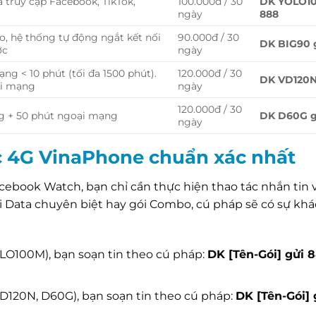
 truy cập Facebook, TikTok,
100.000đ / 30
DK YOLO10
ngày
888
o, hệ thống tự động ngắt kết nối
90.000đ / 30
DK BIG90 
ớc
ngày
ng < 10 phút (tối đa 1500 phút).
120.000đ / 30
DK VD120N
ại mạng
ngày
120.000đ / 30
g + 50 phút ngoại mạng
DK D60G g
ngày
c 4G VinaPhone chuẩn xác nhất
acebook Watch, bạn chỉ cần thực hiện thao tác nhắn tin
i Data chuyên biệt hay gói Combo, cú pháp sẽ có sự khá
YOLO100M), bạn soạn tin theo cú pháp:
DK [Tên-Gói] gửi 
D120N, D60G), bạn soạn tin theo cú pháp:
DK [Tên-Gói] 