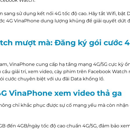
acebook Watch.
ển sang sử dụng kết nối 4G tốc độ cao. Hãy tắt Wifi, bật D
cước 4G VinaPhone dung lượng khủng để giải quyết dứt 
tch mượt mà: Đăng ký gói cước 
am, VinaPhone cung cấp hạ tầng mạng 4G/5G cực kỳ ổn
cầu giải trí, xem video, cày phim trên Facebook Watch
ói cước chuyên biệt với ưu đãi Data khổng lồ.
c 4G VinaPhone xem video thả ga
không chỉ khắc phục được sự cố mạng yếu mà còn nhận
GB đến 4GB/ngày tốc độ cao chuẩn 4G/5G, đảm bảo xem