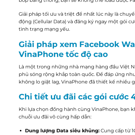
bóp băng thông, bạn sẽ không thể load được F
Giải pháp tối ưu và triệt để nhất lúc này là chuy
động (Cellular Data) và đăng ký ngay một gói 
tình trạng mạng yếu.
Giải pháp xem Facebook Wa
VinaPhone tốc độ cao
Là một trong những nhà mạng hàng đầu Việt N
phủ sóng rộng khắp toàn quốc. Để đáp ứng nhu 
không lo giật lag, VinaPhone đã thiết kế nhiều g
Chi tiết ưu đãi các gói cướ
Khi lựa chọn đồng hành cùng VinaPhone, bạn 
chuỗi ưu đãi vô cùng hấp dẫn:
Dung lượng Data siêu khủng:
Cung cấp từ 1