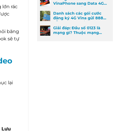
VinaPhone sang Data 4G
 lớn rác
cực kỳ đơn giản
Danh sách các gói cước
được
đăng ký 4G Vina gửi 888
dễ đăng ký nhất
Giải đáp: Đầu số 0123 là
hỏi băng
mạng gì? Thuộc mạng
nào và ý nghĩa phong
ok sẽ tự
thủy
deo
ục lại
o
Lưu