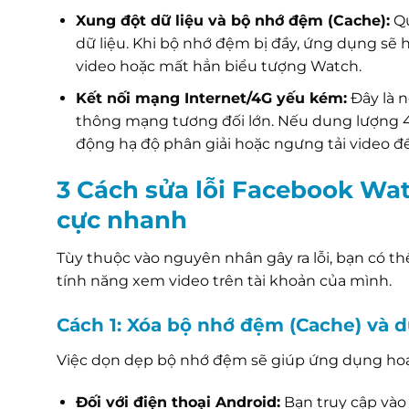
Xung đột dữ liệu và bộ nhớ đệm (Cache):
Qu
dữ liệu. Khi bộ nhớ đệm bị đầy, ứng dụng sẽ
video hoặc mất hẳn biểu tượng Watch.
Kết nối mạng Internet/4G yếu kém:
Đây là 
thông mạng tương đối lớn. Nếu dung lượng 4G
động hạ độ phân giải hoặc ngưng tải video để
3 Cách sửa lỗi Facebook Wat
cực nhanh
Tùy thuộc vào nguyên nhân gây ra lỗi, bạn có t
tính năng xem video trên tài khoản của mình.
Cách 1: Xóa bộ nhớ đệm (Cache) và 
Việc dọn dẹp bộ nhớ đệm sẽ giúp ứng dụng hoạt độ
Đối với điện thoại Android:
Bạn truy cập và