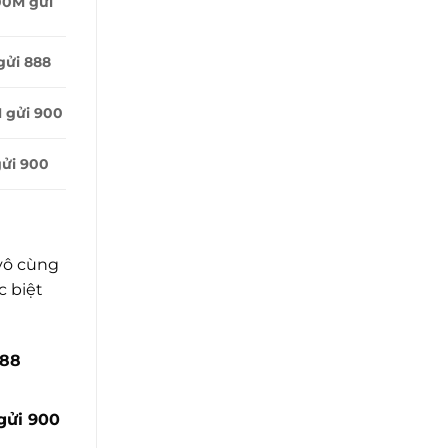
0M gửi
gửi 888
 gửi 900
ửi 900
 vô cùng
c biệt
888
gửi 900