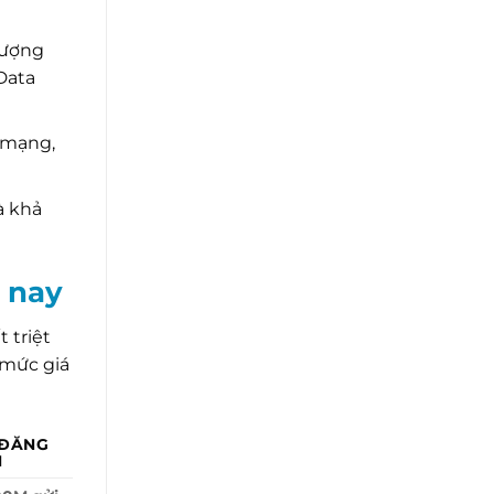
lượng
Data
 mạng,
à khả
n nay
 triệt
 mức giá
 ĐĂNG
H