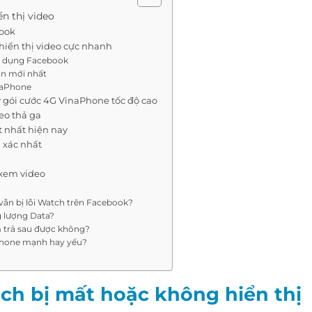
n thị video
book
hiển thị video cực nhanh
ng dụng Facebook
ản mới nhất
naPhone
gói cước 4G VinaPhone tốc độ cao
eo thả ga
t nhất hiện nay
 xác nhất
 xem video
ẫn bị lỗi Watch trên Facebook?
 lượng Data?
m trả sau được không?
aPhone mạnh hay yếu?
ch bị mất hoặc không hiển thị