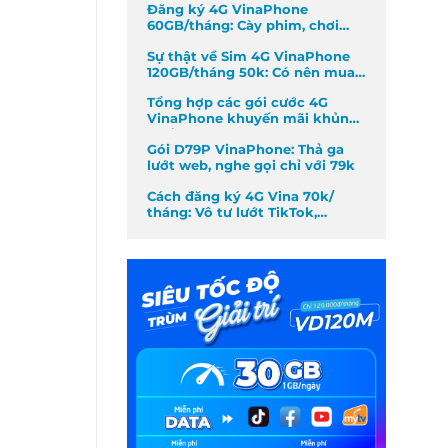
Đăng ký 4G VinaPhone
60GB/tháng: Cày phim, chơi
game không giới hạn
Sự thật về Sim 4G VinaPhone
120GB/tháng 50k: Có nên mua
không?
Tổng hợp các gói cước 4G
VinaPhone khuyến mãi khủng
nhất tháng
Gói D79P VinaPhone: Thả ga
lướt web, nghe gọi chỉ với 79k
Cách đăng ký 4G Vina 70k/
tháng: Vô tư lướt TikTok,
Facebook