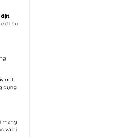
 đặt
 dữ liệu
ang
ấy nút
ng dụng
ối mạng
o và bị