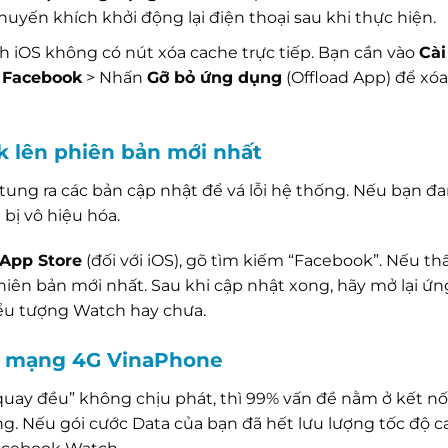
Khuyến khích khởi động lại điện thoại sau khi thực hiện.
 iOS không có nút xóa cache trực tiếp. Bạn cần vào
Cài
n
Facebook
> Nhấn
Gỡ bỏ ứng dụng
(Offload App) để xóa
k lên phiên bản mới nhất
ung ra các bản cập nhật để vá lỗi hệ thống. Nếu bạn đ
bị vô hiệu hóa.
App Store
(đối với iOS), gõ tìm kiếm “Facebook”. Nếu th
phiên bản mới nhất. Sau khi cập nhật xong, hãy mở lại ứ
biểu tượng Watch hay chưa.
ối mạng 4G VinaPhone
“quay đều” không chịu phát, thì 99% vấn đề nằm ở kết n
g. Nếu gói cước Data của bạn đã hết lưu lượng tốc độ ca