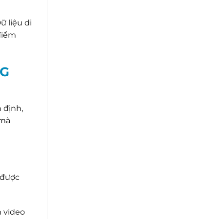
ữ liệu di
điểm
4G
 định,
 mà
 được
 video