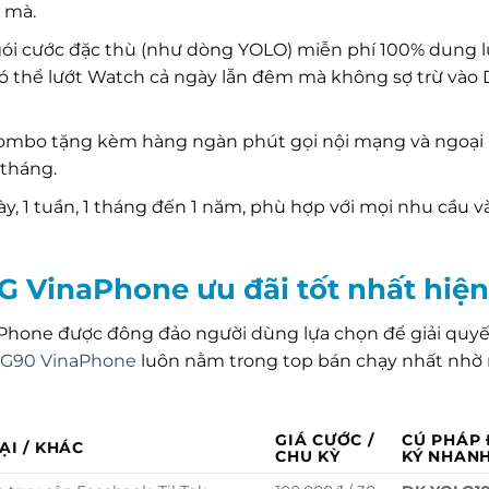
 mà.
ói cước đặc thù (như dòng YOLO) miễn phí 100% dung 
có thể lướt Watch cả ngày lẫn đêm mà không sợ trừ vào 
ombo tặng kèm hàng ngàn phút gọi nội mạng và ngoại
 tháng.
y, 1 tuần, 1 tháng đến 1 năm, phù hợp với mọi nhu cầu v
G VinaPhone ưu đãi tốt nhất hiệ
Phone được đông đảo người dùng lựa chọn để giải quyết
IG90 VinaPhone
luôn nằm trong top bán chạy nhất nhờ
GIÁ CƯỚC /
CÚ PHÁP
ẠI / KHÁC
CHU KỲ
KÝ NHAN