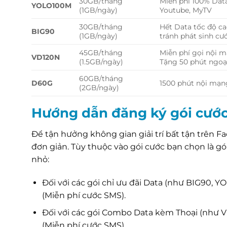
30GB/tháng
Miễn phí 100% Data
YOLO100M
(1GB/ngày)
Youtube, MyTV
30GB/tháng
Hết Data tốc độ ca
BIG90
(1GB/ngày)
tránh phát sinh cư
45GB/tháng
Miễn phí gọi nội mạ
VD120N
(1.5GB/ngày)
Tặng 50 phút ngo
60GB/tháng
D60G
1500 phút nội mạn
(2GB/ngày)
Hướng dẫn đăng ký gói cướ
Để tận hưởng không gian giải trí bất tận trên F
đơn giản. Tùy thuộc vào gói cước bạn chọn là gó
nhỏ:
Đối với các gói chỉ ưu đãi Data (như BIG90, 
(Miễn phí cước SMS).
Đối với các gói Combo Data kèm Thoại (như V
(Miễn phí cước SMS).