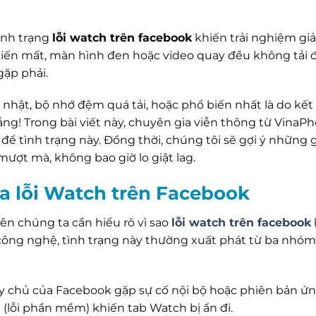
ình trạng
lỗi watch trên facebook
khiến trải nghiệm giải 
biến mất, màn hình đen hoặc video quay đều không tải đ
ặp phải.
hật, bộ nhớ đệm quá tải, hoặc phổ biến nhất là do kết 
g! Trong bài viết này, chuyên gia viễn thông từ VinaP
để tình trạng này. Đồng thời, chúng tôi sẽ gợi ý những 
ượt mà, không bao giờ lo giật lag.
a lỗi Watch trên Facebook
iên chúng ta cần hiểu rõ vì sao
lỗi watch trên facebook
a công nghệ, tình trạng này thường xuất phát từ ba nhóm
áy chủ của Facebook gặp sự cố nội bộ hoặc phiên bản ứ
(lỗi phần mềm) khiến tab Watch bị ẩn đi.