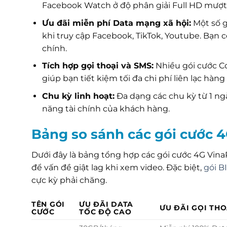
Facebook Watch ở độ phân giải Full HD mượt
Ưu đãi miễn phí Data mạng xã hội:
Một số g
khi truy cập Facebook, TikTok, Youtube. Bạn 
chính.
Tích hợp gọi thoại và SMS:
Nhiều gói cước C
giúp bạn tiết kiệm tối đa chi phí liên lạc hàng
Chu kỳ linh hoạt:
Đa dạng các chu kỳ từ 1 ngà
năng tài chính của khách hàng.
Bảng so sánh các gói cước 4
Dưới đây là bảng tổng hợp các gói cước 4G Vina
để vấn đề giật lag khi xem video. Đặc biệt,
gói B
cực kỳ phải chăng.
TÊN GÓI
ƯU ĐÃI DATA
ƯU ĐÃI GỌI THO
CƯỚC
TỐC ĐỘ CAO