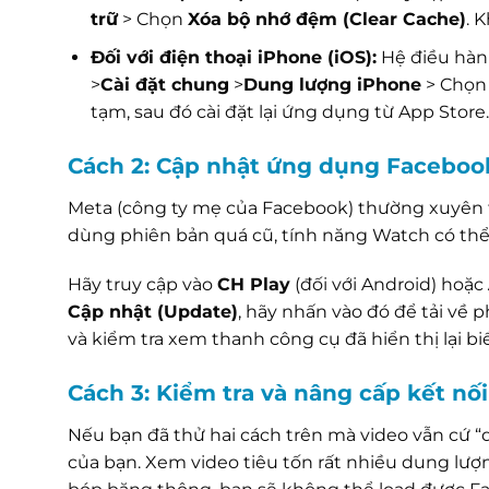
trữ
> Chọn
Xóa bộ nhớ đệm (Clear Cache)
. 
Đối với điện thoại iPhone (iOS):
Hệ điều hành
>
Cài đặt chung
>
Dung lượng iPhone
> Chọ
tạm, sau đó cài đặt lại ứng dụng từ App Store.
Cách 2: Cập nhật ứng dụng Faceboo
Meta (công ty mẹ của Facebook) thường xuyên t
dùng phiên bản quá cũ, tính năng Watch có thể 
Hãy truy cập vào
CH Play
(đối với Android) hoặc
Cập nhật (Update)
, hãy nhấn vào đó để tải về 
và kiểm tra xem thanh công cụ đã hiển thị lại 
Cách 3: Kiểm tra và nâng cấp kết n
Nếu bạn đã thử hai cách trên mà video vẫn cứ 
của bạn. Xem video tiêu tốn rất nhiều dung lượn