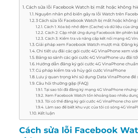
Cách sửa lỗi Facebook Watch bị mất hoặc không hiể
Nguyên nhân phổ biến gây ra lỗi Watch trên Face
3 Cách sửa lỗi Facebook Watch bị mất hoặc không 
Cách 1: Xóa bộ nhớ đệm (Cache) và dữ liệu của ứ
Cách 2: Cập nhật ứng dụng Facebook lên phiên b
Cách 3: Kiểm tra và nâng cấp kết nối mạng 4G Vi
Giải pháp xem Facebook Watch mượt mà: Đăng ký 
Chi tiết ưu đãi các gói cước 4G VinaPhone xem vid
Bảng so sánh các gói cước 4G VinaPhone ưu đãi tố
Hướng dẫn đăng ký gói cước 4G VinaPhone chuẩn
Cú pháp kiểm tra và hủy gói cước VinaPhone
Lưu ý quan trọng khi sử dụng Data VinaPhone để
Câu hỏi thường gặp (FAQ)
Tại sao tôi đã đăng ký mạng 4G VinaPhone nhưng v
Xem Facebook Watch tốn khoảng bao nhiêu dung
Tôi có thể đăng ký gói cước 4G VinaPhone cho si
Làm sao để biết khu vực của tôi có sóng 4G Vin
Kết luận
Cách sửa lỗi Facebook Wat