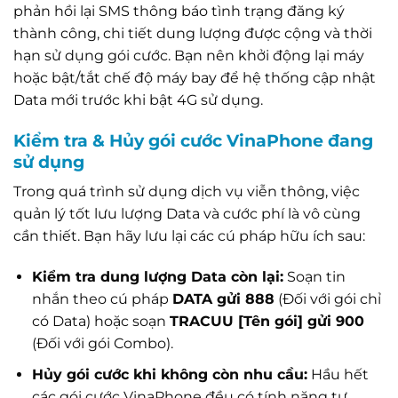
phản hồi lại SMS thông báo tình trạng đăng ký
thành công, chi tiết dung lượng được cộng và thời
hạn sử dụng gói cước. Bạn nên khởi động lại máy
hoặc bật/tắt chế độ máy bay để hệ thống cập nhật
Data mới trước khi bật 4G sử dụng.
Kiểm tra & Hủy gói cước VinaPhone đang
sử dụng
Trong quá trình sử dụng dịch vụ viễn thông, việc
quản lý tốt lưu lượng Data và cước phí là vô cùng
cần thiết. Bạn hãy lưu lại các cú pháp hữu ích sau:
Kiểm tra dung lượng Data còn lại:
Soạn tin
nhắn theo cú pháp
DATA gửi 888
(Đối với gói chỉ
có Data) hoặc soạn
TRACUU [Tên gói] gửi 900
(Đối với gói Combo).
Hủy gói cước khi không còn nhu cầu:
Hầu hết
các gói cước VinaPhone đều có tính năng tự