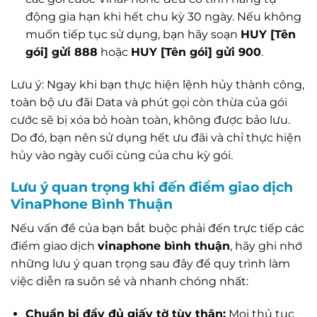
động gia hạn khi hết chu kỳ 30 ngày. Nếu không
muốn tiếp tục sử dụng, bạn hãy soạn
HUY [Tên
gói] gửi 888
hoặc
HUY [Tên gói] gửi 900
.
Lưu ý: Ngay khi bạn thực hiện lệnh hủy thành công,
toàn bộ ưu đãi Data và phút gọi còn thừa của gói
cước sẽ bị xóa bỏ hoàn toàn, không được bảo lưu.
Do đó, bạn nên sử dụng hết ưu đãi và chỉ thực hiện
hủy vào ngày cuối cùng của chu kỳ gói.
Lưu ý quan trọng khi đến điểm giao dịch
VinaPhone Bình Thuận
Nếu vấn đề của bạn bắt buộc phải đến trực tiếp các
điểm giao dịch
vinaphone bình thuận
, hãy ghi nhớ
những lưu ý quan trọng sau đây để quy trình làm
việc diễn ra suôn sẻ và nhanh chóng nhất:
Chuẩn bị đầy đủ giấy tờ tùy thân:
Mọi thủ tục