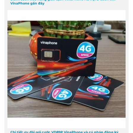
VinaPhone gần đây
Chi tiết ưu đãi gói cước VD89P VinaPhone và cú pháp đăng ký