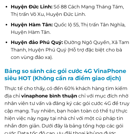
Huyện Đức Linh:
Số 88 Cách Mạng Tháng Tám,
Thị trấn Võ Xu, Huyện Đức Linh.
Huyện Hàm Tân:
Quốc lộ 55, Thị trấn Tân Nghĩa,
Huyện Hàm Tân.
Huyện đảo Phú Quý:
Đường Ngô Quyền, Xã Tam
Thanh, Huyện Phú Quý (Hỗ trợ đặc biệt cho bà
con vùng đảo xa).
Bảng so sánh các gói cước 4G VinaPhone
siêu HOT (Không cần ra điểm giao dịch)
Thực tế cho thấy, có đến 60% khách hàng tìm kiếm
địa chỉ
vinaphone bình thuận
chỉ với mục đích nhờ
nhân viên tư vấn và đăng ký các gói cước 4G để truy
cập mạng. Tuy nhiên, bạn hoàn toàn có thể tự thực
hiện việc này ngay tại nhà chỉ với một cú pháp tin
nhắn đơn giản. Dưới đây là bảng tổng hợp các gói
cước Data tốc độ cao, ưu đãi thoại khủng được