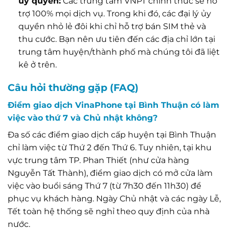
ủy quyền:
Các trung tâm VNPT chính thức sẽ hỗ
trợ 100% mọi dịch vụ. Trong khi đó, các đại lý ủy
quyền nhỏ lẻ đôi khi chỉ hỗ trợ bán SIM thẻ và
thu cước. Bạn nên ưu tiên đến các địa chỉ lớn tại
trung tâm huyện/thành phố mà chúng tôi đã liệt
kê ở trên.
Câu hỏi thường gặp (FAQ)
Điểm giao dịch VinaPhone tại Bình Thuận có làm
việc vào thứ 7 và Chủ nhật không?
Đa số các điểm giao dịch cấp huyện tại Bình Thuận
chỉ làm việc từ Thứ 2 đến Thứ 6. Tuy nhiên, tại khu
vực trung tâm TP. Phan Thiết (như cửa hàng
Nguyễn Tất Thành), điểm giao dịch có mở cửa làm
việc vào buổi sáng Thứ 7 (từ 7h30 đến 11h30) để
phục vụ khách hàng. Ngày Chủ nhật và các ngày Lễ,
Tết toàn hệ thống sẽ nghỉ theo quy định của nhà
nước.