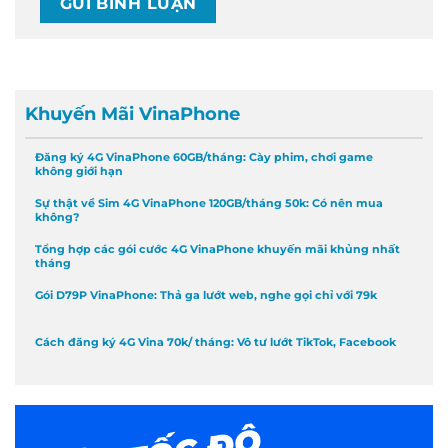
Khuyến Mãi VinaPhone
Đăng ký 4G VinaPhone 60GB/tháng: Cày phim, chơi game
không giới hạn
Sự thật về Sim 4G VinaPhone 120GB/tháng 50k: Có nên mua
không?
Tổng hợp các gói cước 4G VinaPhone khuyến mãi khủng nhất
tháng
Gói D79P VinaPhone: Thả ga lướt web, nghe gọi chỉ với 79k
Cách đăng ký 4G Vina 70k/ tháng: Vô tư lướt TikTok, Facebook