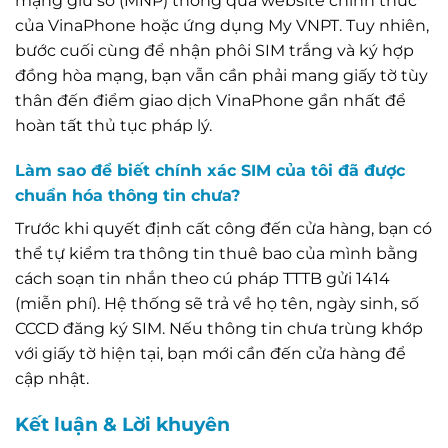
mạng giữ số (MNP) thông qua website chính thức
của VinaPhone hoặc ứng dụng My VNPT. Tuy nhiên,
bước cuối cùng để nhận phôi SIM trắng và ký hợp
đồng hòa mạng, bạn vẫn cần phải mang giấy tờ tùy
thân đến điểm giao dịch VinaPhone gần nhất để
hoàn tất thủ tục pháp lý.
Làm sao để biết chính xác SIM của tôi đã được
chuẩn hóa thông tin chưa?
Trước khi quyết định cất công đến cửa hàng, bạn có
thể tự kiểm tra thông tin thuê bao của mình bằng
cách soạn tin nhắn theo cú pháp TTTB gửi 1414
(miễn phí). Hệ thống sẽ trả về họ tên, ngày sinh, số
CCCD đăng ký SIM. Nếu thông tin chưa trùng khớp
với giấy tờ hiện tại, bạn mới cần đến cửa hàng để
cập nhật.
Kết luận & Lời khuyên