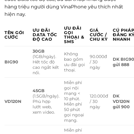
hàng triệu người dùng VinaPhone yêu thích nhất
hiện nay.
ƯU ĐÃI
ƯU ĐÃI
GIÁ
CÚ PHÁ
TÊN GÓI
GỌI
DATA TỐC
CƯỚC /
ĐĂNG K
CƯỚC
THOẠI &
ĐỘ CAO
CHU KỲ
NHANH
SMS
30GB
Không
(1GB/ngày).
90.000đ
bao gồm
DK BIG9
BIG90
Hết tốc độ
/ 30
ưu đãi gọi
gửi 888
cao ngắt kết
ngày
thoại.
nối.
Miễn phí
gọi nội
45GB
mạng <
(1.5GB/ngày).
120.000đ
DK
10 phút.
VD120N
Phù hợp
/ 30
VD120N
Miễn phí
lướt web,
ngày
gửi 900
50 phút
xem video.
gọi ngoại
mạng.
Miễn phí