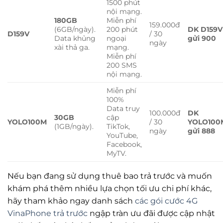
1500 phút
nội mạng.
180GB
Miễn phí
159.000đ
(6GB/ngày).
200 phút
DK D159V
D159V
/ 30
Data khủng
ngoại
gửi 900
ngày
xài thả ga.
mạng.
Miễn phí
200 SMS
nội mạng.
Miễn phí
100%
Data truy
100.000đ
DK
30GB
cập
YOLO100M
/ 30
YOLO100
(1GB/ngày).
TikTok,
ngày
gửi 888
YouTube,
Facebook,
MyTV.
Nếu bạn đang sử dụng thuê bao trả trước và muốn
khám phá thêm nhiều lựa chọn tối ưu chi phí khác,
hãy tham khảo ngay danh sách
các gói cước 4G
VinaPhone trả trước
ngập tràn ưu đãi được cập nhật