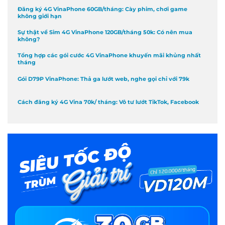
Đăng ký 4G VinaPhone 60GB/tháng: Cày phim, chơi game
không giới hạn
Sự thật về Sim 4G VinaPhone 120GB/tháng 50k: Có nên mua
không?
Tổng hợp các gói cước 4G VinaPhone khuyến mãi khủng nhất
tháng
Gói D79P VinaPhone: Thả ga lướt web, nghe gọi chỉ với 79k
Cách đăng ký 4G Vina 70k/ tháng: Vô tư lướt TikTok, Facebook