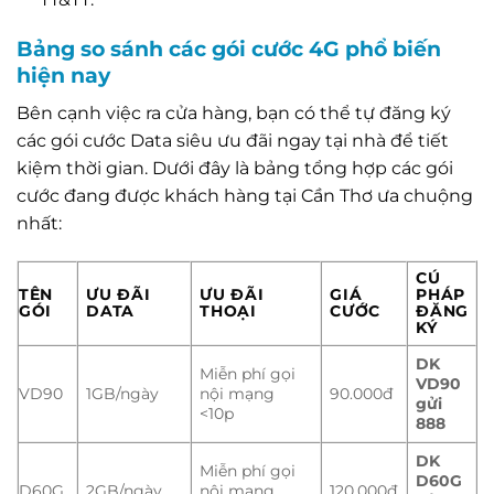
Bảng so sánh các gói cước 4G phổ biến
hiện nay
Bên cạnh việc ra cửa hàng, bạn có thể tự đăng ký
các gói cước Data siêu ưu đãi ngay tại nhà để tiết
kiệm thời gian. Dưới đây là bảng tổng hợp các gói
cước đang được khách hàng tại Cần Thơ ưa chuộng
nhất:
CÚ
TÊN
ƯU ĐÃI
ƯU ĐÃI
GIÁ
PHÁP
GÓI
DATA
THOẠI
CƯỚC
ĐĂNG
KÝ
DK
Miễn phí gọi
VD90
VD90
1GB/ngày
nội mạng
90.000đ
gửi
<10p
888
DK
Miễn phí gọi
D60G
D60G
2GB/ngày
nội mạng
120.000đ