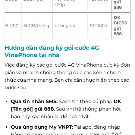
gửi
<20p
888
DK
BIG90
BIG90
30GB/tháng
Không có
90.000đ
gửi
888
Hướng dẫn đăng ký gói cước 4G
VinaPhone tại nhà
Việc đăng ký các gói cước 4G VinaPhone cực kỳ đơn
giản và nhanh chóng thông qua các kênh chính
thức của nhà mạng. Bạn chỉ cần thực hiện theo các
bước sau:
Qua tin nhắn SMS:
Soạn tin theo cú pháp
DK
[Tên gói] gửi 888
. Sau khi hệ thống phản hồi,
bạn hãy xác nhận lại để hoàn tất.
Qua ứng dụng My VNPT:
Tải app, đăng nhập
bằng số điện thoại và chọn mục “Gói cước” để