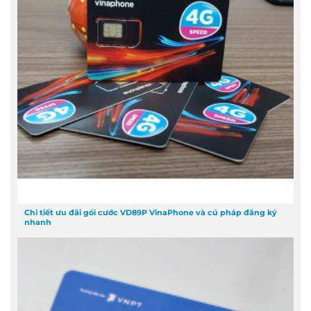
Chi tiết ưu đãi gói cước VD89P VinaPhone và cú pháp đăng ký
nhanh