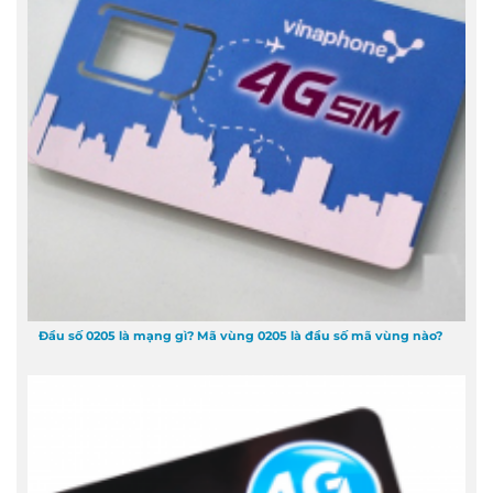
Đầu số 0205 là mạng gì? Mã vùng 0205 là đầu số mã vùng nào?