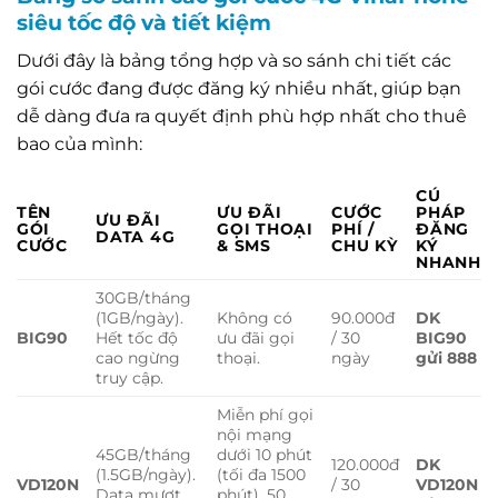
siêu tốc độ và tiết kiệm
Dưới đây là bảng tổng hợp và so sánh chi tiết các
gói cước đang được đăng ký nhiều nhất, giúp bạn
dễ dàng đưa ra quyết định phù hợp nhất cho thuê
bao của mình:
CÚ
TÊN
ƯU ĐÃI
CƯỚC
PHÁP
ƯU ĐÃI
GÓI
GỌI THOẠI
PHÍ /
ĐĂNG
DATA 4G
CƯỚC
& SMS
CHU KỲ
KÝ
NHANH
30GB/tháng
(1GB/ngày).
Không có
90.000đ
DK
BIG90
Hết tốc độ
ưu đãi gọi
/ 30
BIG90
cao ngừng
thoại.
ngày
gửi 888
truy cập.
Miễn phí gọi
nội mạng
45GB/tháng
dưới 10 phút
120.000đ
DK
(1.5GB/ngày).
(tối đa 1500
VD120N
/ 30
VD120N
Data mượt
phút). 50