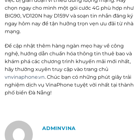
việc bị gián đoạn vì thiếu dung lượng mạng. Hãy
chọn ngay cho mình một gói cước 4G phù hợp như
BIG90, VD120N hay D159V và soạn tin nhắn đăng ký
ngay hôm nay để tận hưởng trọn vẹn ưu đãi từ nhà
mạng.
Để cập nhật thêm hàng ngàn mẹo hay về công
nghệ, hướng dẫn chuẩn hóa thông tin thuê bao và
khám phá các chương trình khuyến mãi mới nhất,
hãy thường xuyên truy cập vào trang chủ
vnvinaphone.vn
. Chúc bạn có những phút giây trải
nghiệm dịch vụ VinaPhone tuyệt vời nhất tại thành
phố biển Đà Nẵng!
ADMINVINA