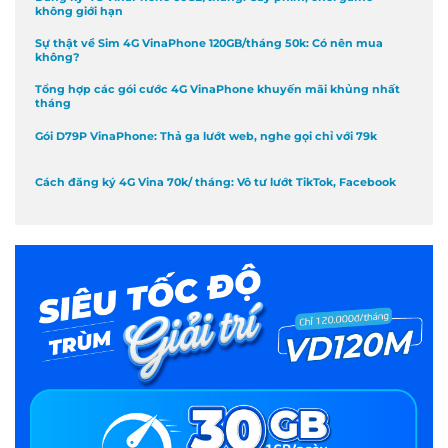
không giới hạn
Sự thật về Sim 4G VinaPhone 120GB/tháng 50k: Có nên mua
không?
Tổng hợp các gói cước 4G VinaPhone khuyến mãi khủng nhất
tháng
Gói D79P VinaPhone: Thả ga lướt web, nghe gọi chỉ với 79k
Cách đăng ký 4G Vina 70k/ tháng: Vô tư lướt TikTok, Facebook