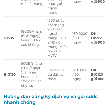
ngày
gửi 900
mà cả tháng.
phút gọi
ngoại
mạng.
1500 phút
nội mạng,
200 phút
180GB/tháng
ngoại
159.000đ
DK
(6GB/ngày).
D159V
mạng, 200
/ 30
D159V
Dung lượng
SMS nội
ngày
gửi 900
cực khủng.
mạng. Miễn
phí xem
MyTV.
60GB/tháng
(2GB/ngày).
Không có
120.000đ
DK
Giải pháp
BIG120
ưu đãi gọi
/ 30
BIG120
hoàn hảo
thoại.
ngày
gửi 888
cho dân văn
phòng.
Hướng dẫn đăng ký dịch vụ và gói cước
nhanh chóng