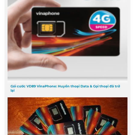
Gói cước VD89 VinaPhone: Huyền thoại Data & Gọi thoại đã trở
lại