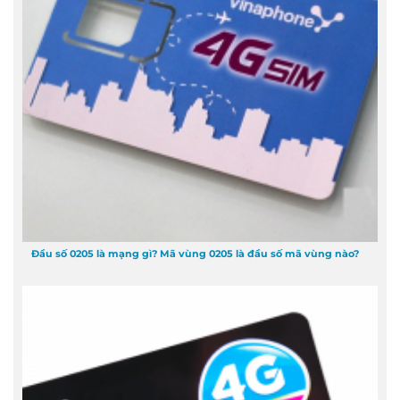
Đầu số 0205 là mạng gì? Mã vùng 0205 là đầu số mã vùng nào?