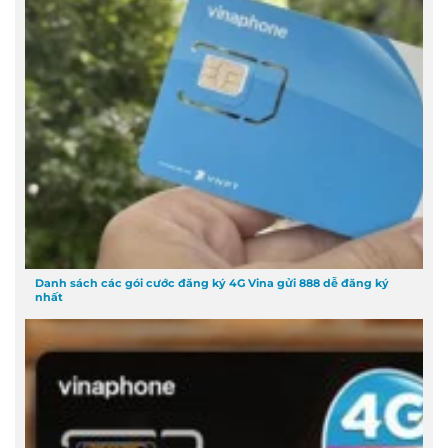
Danh sách các gói cước đăng ký 4G Vina gửi 888 dễ đăng ký
nhất