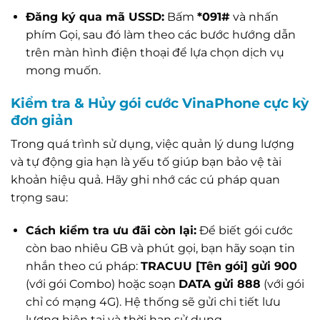
Đăng ký qua mã USSD:
Bấm
*091#
và nhấn
phím Gọi, sau đó làm theo các bước hướng dẫn
trên màn hình điện thoại để lựa chọn dịch vụ
mong muốn.
Kiểm tra & Hủy gói cước VinaPhone cực kỳ
đơn giản
Trong quá trình sử dụng, việc quản lý dung lượng
và tự động gia hạn là yếu tố giúp bạn bảo vệ tài
khoản hiệu quả. Hãy ghi nhớ các cú pháp quan
trọng sau:
Cách kiểm tra ưu đãi còn lại:
Để biết gói cước
còn bao nhiêu GB và phút gọi, bạn hãy soạn tin
nhắn theo cú pháp:
TRACUU [Tên gói] gửi 900
(với gói Combo) hoặc soạn
DATA gửi 888
(với gói
chỉ có mạng 4G). Hệ thống sẽ gửi chi tiết lưu
lượng hiện tại và thời hạn sử dụng.