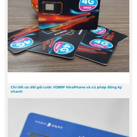
Chi tiết ưu đãi gói cước VD89P VinaPhone và cú pháp đăng ký
nhanh