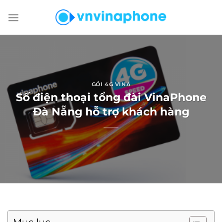
Chuyển
đến
nội
dung
GÓI 4G VINA
Số điện thoại tổng đài VinaPhone
Đà Nẵng hỗ trợ khách hàng