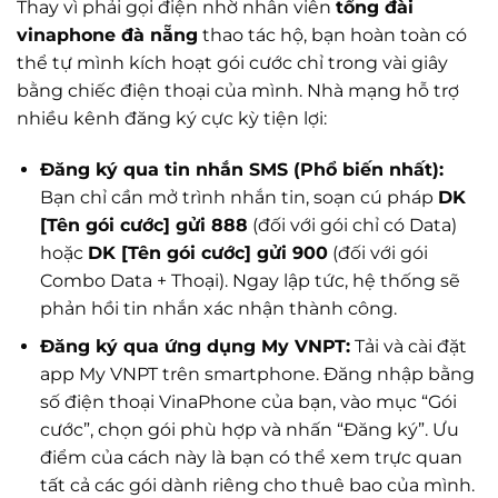
Thay vì phải gọi điện nhờ nhân viên
tổng đài
vinaphone đà nẵng
thao tác hộ, bạn hoàn toàn có
thể tự mình kích hoạt gói cước chỉ trong vài giây
bằng chiếc điện thoại của mình. Nhà mạng hỗ trợ
nhiều kênh đăng ký cực kỳ tiện lợi:
Đăng ký qua tin nhắn SMS (Phổ biến nhất):
Bạn chỉ cần mở trình nhắn tin, soạn cú pháp
DK
[Tên gói cước] gửi 888
(đối với gói chỉ có Data)
hoặc
DK [Tên gói cước] gửi 900
(đối với gói
Combo Data + Thoại). Ngay lập tức, hệ thống sẽ
phản hồi tin nhắn xác nhận thành công.
Đăng ký qua ứng dụng My VNPT:
Tải và cài đặt
app My VNPT trên smartphone. Đăng nhập bằng
số điện thoại VinaPhone của bạn, vào mục “Gói
cước”, chọn gói phù hợp và nhấn “Đăng ký”. Ưu
điểm của cách này là bạn có thể xem trực quan
tất cả các gói dành riêng cho thuê bao của mình.