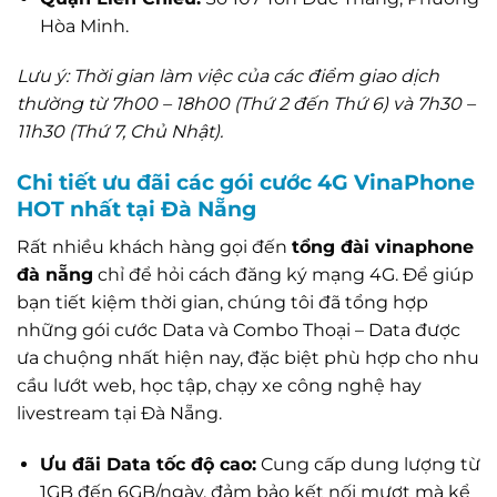
Hòa Minh.
Lưu ý: Thời gian làm việc của các điểm giao dịch
thường từ 7h00 – 18h00 (Thứ 2 đến Thứ 6) và 7h30 –
11h30 (Thứ 7, Chủ Nhật).
Chi tiết ưu đãi các gói cước 4G VinaPhone
HOT nhất tại Đà Nẵng
Rất nhiều khách hàng gọi đến
tổng đài vinaphone
đà nẵng
chỉ để hỏi cách đăng ký mạng 4G. Để giúp
bạn tiết kiệm thời gian, chúng tôi đã tổng hợp
những gói cước Data và Combo Thoại – Data được
ưa chuộng nhất hiện nay, đặc biệt phù hợp cho nhu
cầu lướt web, học tập, chạy xe công nghệ hay
livestream tại Đà Nẵng.
Ưu đãi Data tốc độ cao:
Cung cấp dung lượng từ
1GB đến 6GB/ngày, đảm bảo kết nối mượt mà kể