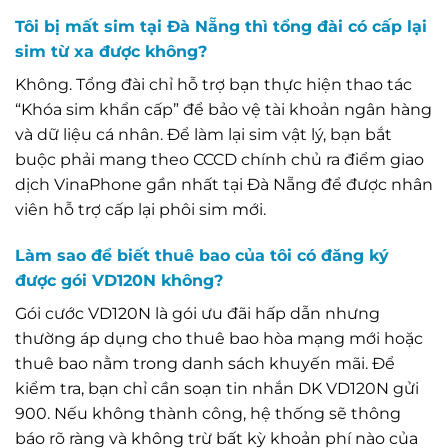
Tôi bị mất sim tại Đà Nẵng thì tổng đài có cấp lại
sim từ xa được không?
Không. Tổng đài chỉ hỗ trợ bạn thực hiện thao tác
“Khóa sim khẩn cấp” để bảo vệ tài khoản ngân hàng
và dữ liệu cá nhân. Để làm lại sim vật lý, bạn bắt
buộc phải mang theo CCCD chính chủ ra điểm giao
dịch VinaPhone gần nhất tại Đà Nẵng để được nhân
viên hỗ trợ cấp lại phôi sim mới.
Làm sao để biết thuê bao của tôi có đăng ký
được gói VD120N không?
Gói cước VD120N là gói ưu đãi hấp dẫn nhưng
thường áp dụng cho thuê bao hòa mạng mới hoặc
thuê bao nằm trong danh sách khuyến mãi. Để
kiểm tra, bạn chỉ cần soạn tin nhắn DK VD120N gửi
900. Nếu không thành công, hệ thống sẽ thông
báo rõ ràng và không trừ bất kỳ khoản phí nào của