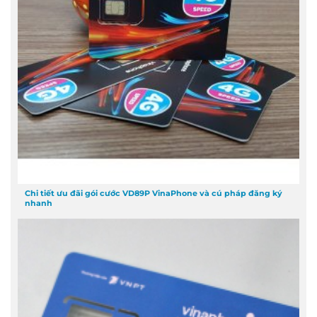
Chi tiết ưu đãi gói cước VD89P VinaPhone và cú pháp đăng ký
nhanh