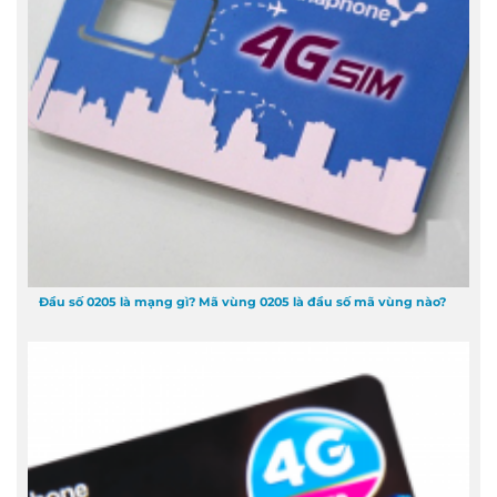
Đầu số 0205 là mạng gì? Mã vùng 0205 là đầu số mã vùng nào?