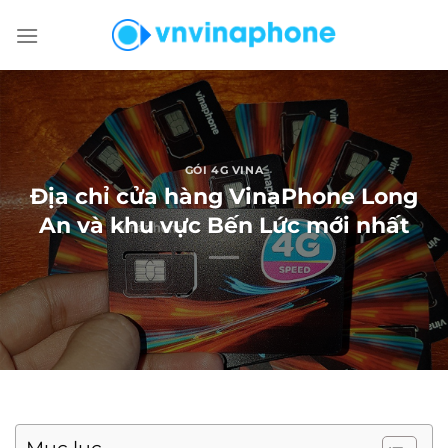
Chuyển
đến
nội
dung
GÓI 4G VINA
Địa chỉ cửa hàng VinaPhone Long
An và khu vực Bến Lức mới nhất