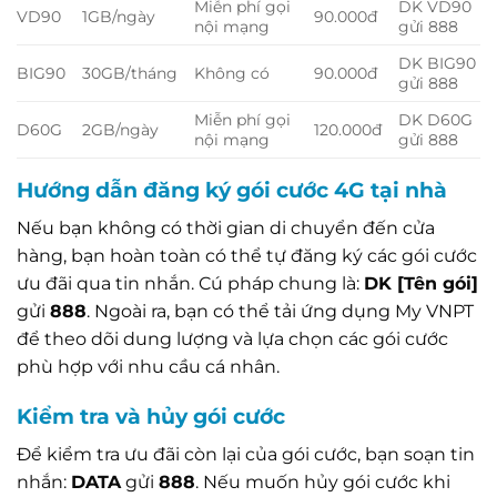
Miễn phí gọi
DK VD90
VD90
1GB/ngày
90.000đ
nội mạng
gửi 888
DK BIG90
BIG90
30GB/tháng
Không có
90.000đ
gửi 888
Miễn phí gọi
DK D60G
D60G
2GB/ngày
120.000đ
nội mạng
gửi 888
Hướng dẫn đăng ký gói cước 4G tại nhà
Nếu bạn không có thời gian di chuyển đến cửa
hàng, bạn hoàn toàn có thể tự đăng ký các gói cước
ưu đãi qua tin nhắn. Cú pháp chung là:
DK [Tên gói]
gửi
888
. Ngoài ra, bạn có thể tải ứng dụng My VNPT
để theo dõi dung lượng và lựa chọn các gói cước
phù hợp với nhu cầu cá nhân.
Kiểm tra và hủy gói cước
Để kiểm tra ưu đãi còn lại của gói cước, bạn soạn tin
nhắn:
DATA
gửi
888
. Nếu muốn hủy gói cước khi