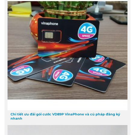
Chi tiết ưu đãi gói cước VD89P VinaPhone và cú pháp đăng ký
nhanh