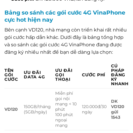
Bảng so sánh các gói cước 4G VinaPhone
cực hot hiện nay
Bên cạnh VD120, nhà mạng còn triển khai rất nhiều
gói cước hấp dẫn khác. Dưới đây là bảng tổng hợp
và so sánh các gói cước 4G VinaPhone đang được
đăng ký nhiều nhất để bạn dễ dàng lựa chọn:
CÚ
TÊN
ƯU ĐÃI
PHÁP
ƯU ĐÃI
GÓI
GỌI
CƯỚC PHÍ
ĐĂNG
DATA 4G
CƯỚC
THOẠI
KÝ
NHANH
Miễn phí
gọi nội
DK
mạng < 10
150GB/tháng
120.000đ/30
VD120
VD120
phút
(5GB/ngày)
ngày
gửi
100 phút
1543
ngoại
mạng