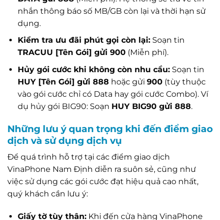
nhắn thông báo số MB/GB còn lại và thời hạn sử
dụng.
Kiểm tra ưu đãi phút gọi còn lại:
Soạn tin
TRACUU [Tên Gói] gửi 900
(Miễn phí).
Hủy gói cước khi không còn nhu cầu:
Soạn tin
HUY [Tên Gói] gửi 888
hoặc gửi
900
(tùy thuộc
vào gói cước chỉ có Data hay gói cước Combo). Ví
dụ hủy gói BIG90: Soạn
HUY BIG90 gửi 888
.
Những lưu ý quan trọng khi đến điểm giao
dịch và sử dụng dịch vụ
Để quá trình hỗ trợ tại các điểm giao dịch
VinaPhone Nam Định diễn ra suôn sẻ, cũng như
việc sử dụng các gói cước đạt hiệu quả cao nhất,
quý khách cần lưu ý:
Giấy tờ tùy thân:
Khi đến cửa hàng VinaPhone