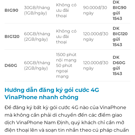
DK
Không có
30GB/tháng
90.000đ/30
BIG90
BIG90
ưu đãi
(1GB/ngày)
ngày
gửi
thoại
1543
DK
Không có
60GB/tháng
120.000đ/30
BIG120
BIG120
ưu đãi
(2GB/ngày)
ngày
gửi
thoại
1543
1500 phút
DK
nội mạng
60GB/tháng
120.000đ/30
D60G
D60G
50 phút
(2GB/ngày)
ngày
gửi
ngoại
1543
mạng
Hướng dẫn đăng ký gói cước 4G
VinaPhone nhanh chóng
Để đăng ký bất kỳ gói cước 4G nào của VinaPhone
mà không cần phải di chuyển đến các điểm giao
dịch VinaPhone Nam Định, quý khách chỉ cần mở
điện thoại lên và soạn tin nhắn theo cú pháp chuẩn