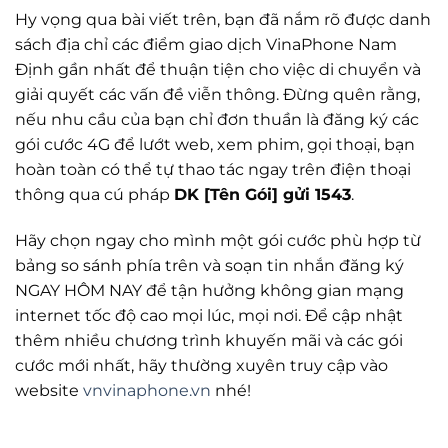
Hy vọng qua bài viết trên, bạn đã nắm rõ được danh
sách địa chỉ các điểm giao dịch VinaPhone Nam
Định gần nhất để thuận tiện cho việc di chuyển và
giải quyết các vấn đề viễn thông. Đừng quên rằng,
nếu nhu cầu của bạn chỉ đơn thuần là đăng ký các
gói cước 4G để lướt web, xem phim, gọi thoại, bạn
hoàn toàn có thể tự thao tác ngay trên điện thoại
thông qua cú pháp
DK [Tên Gói] gửi 1543
.
Hãy chọn ngay cho mình một gói cước phù hợp từ
bảng so sánh phía trên và soạn tin nhắn đăng ký
NGAY HÔM NAY để tận hưởng không gian mạng
internet tốc độ cao mọi lúc, mọi nơi. Để cập nhật
thêm nhiều chương trình khuyến mãi và các gói
cước mới nhất, hãy thường xuyên truy cập vào
website
vnvinaphone.vn
nhé!