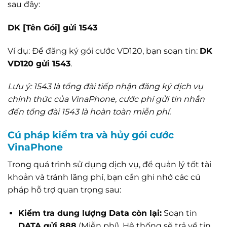
sau đây:
DK [Tên Gói] gửi 1543
Ví dụ: Để đăng ký gói cước VD120, bạn soạn tin:
DK
VD120 gửi 1543
.
Lưu ý: 1543 là tổng đài tiếp nhận đăng ký dịch vụ
chính thức của VinaPhone, cước phí gửi tin nhắn
đến tổng đài 1543 là hoàn toàn miễn phí.
Cú pháp kiểm tra và hủy gói cước
VinaPhone
Trong quá trình sử dụng dịch vụ, để quản lý tốt tài
khoản và tránh lãng phí, bạn cần ghi nhớ các cú
pháp hỗ trợ quan trọng sau:
Kiểm tra dung lượng Data còn lại:
Soạn tin
DATA gửi 888
(Miễn phí). Hệ thống sẽ trả về tin