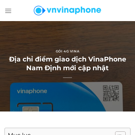
Chuyển
đến
nội
dung
GÓI 4G VINA
Địa chỉ điểm giao dịch VinaPhone
Nam Định mới cập nhật