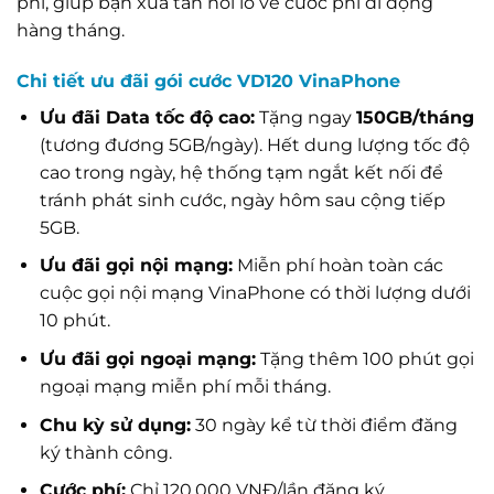
phí, giúp bạn xua tan nỗi lo về cước phí di động
hàng tháng.
Chi tiết ưu đãi gói cước VD120 VinaPhone
Ưu đãi Data tốc độ cao:
Tặng ngay
150GB/tháng
(tương đương 5GB/ngày). Hết dung lượng tốc độ
cao trong ngày, hệ thống tạm ngắt kết nối để
tránh phát sinh cước, ngày hôm sau cộng tiếp
5GB.
Ưu đãi gọi nội mạng:
Miễn phí hoàn toàn các
cuộc gọi nội mạng VinaPhone có thời lượng dưới
10 phút.
Ưu đãi gọi ngoại mạng:
Tặng thêm 100 phút gọi
ngoại mạng miễn phí mỗi tháng.
Chu kỳ sử dụng:
30 ngày kể từ thời điểm đăng
ký thành công.
Cước phí:
Chỉ 120.000 VNĐ/lần đăng ký.