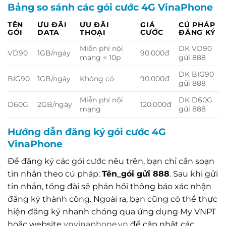
Bảng so sánh các gói cước 4G VinaPhone
TÊN
ƯU ĐÃI
ƯU ĐÃI
GIÁ
CÚ PHÁP
GÓI
DATA
THOẠI
CƯỚC
ĐĂNG KÝ
Miễn phí nội
DK VD90
VD90
1GB/ngày
90.000đ
mạng < 10p
gửi 888
DK BIG90
BIG90
1GB/ngày
Không có
90.000đ
gửi 888
Miễn phí nội
DK D60G
D60G
2GB/ngày
120.000đ
mạng
gửi 888
Hướng dẫn đăng ký gói cước 4G
VinaPhone
Để đăng ký các gói cước nêu trên, bạn chỉ cần soạn
tin nhắn theo cú pháp:
Tên_gói gửi 888
. Sau khi gửi
tin nhắn, tổng đài sẽ phản hồi thông báo xác nhận
đăng ký thành công. Ngoài ra, bạn cũng có thể thực
hiện đăng ký nhanh chóng qua ứng dụng My VNPT
hoặc website
vnvinaphone.vn
để cập nhật các