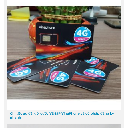
Chi tiết ưu đãi gói cước VD89P VinaPhone và cú pháp đăng ký
nhanh