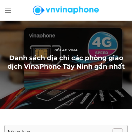
Chuyển
đến
nội
dung
GÓI 4G VINA
Danh sách địa chỉ các phòng giao
dịch VinaPhone Tây Ninh gần nhất