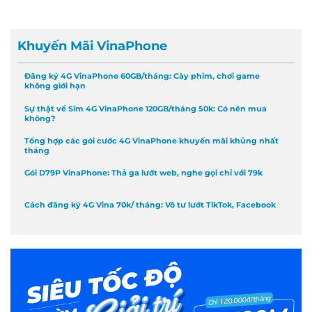
Khuyến Mãi VinaPhone
Đăng ký 4G VinaPhone 60GB/tháng: Cày phim, chơi game
không giới hạn
Sự thật về Sim 4G VinaPhone 120GB/tháng 50k: Có nên mua
không?
Tổng hợp các gói cước 4G VinaPhone khuyến mãi khủng nhất
tháng
Gói D79P VinaPhone: Thả ga lướt web, nghe gọi chỉ với 79k
Cách đăng ký 4G Vina 70k/ tháng: Vô tư lướt TikTok, Facebook