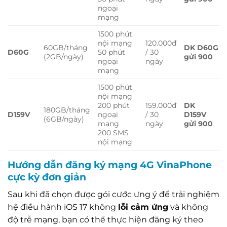
ngoại
mạng
1500 phút
nội mạng
120.000đ
60GB/tháng
DK D60G
D60G
50 phút
/ 30
(2GB/ngày)
gửi 900
ngoại
ngày
mạng
1500 phút
nội mạng
200 phút
159.000đ
DK
180GB/tháng
D159V
ngoại
/ 30
D159V
(6GB/ngày)
mạng
ngày
gửi 900
200 SMS
nội mạng
Hướng dẫn đăng ký mạng 4G VinaPhone
cực kỳ đơn giản
Sau khi đã chọn được gói cước ưng ý để trải nghiệm
hệ điều hành iOS 17 không
lỗi cảm ứng
và không
độ trễ mạng, bạn có thể thực hiện đăng ký theo