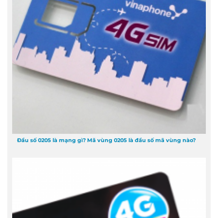
Đầu số 0205 là mạng gì? Mã vùng 0205 là đầu số mã vùng nào?