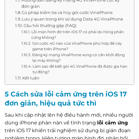
Hướng dẫn đăng ký mạng 4G VinaPhone cực kỳ
đơn giản
Cú pháp kiểm tra và hủy gói cước VinaPhone
Lưu ý quan trọng khi sử dụng Data 4G VinaPhone
Câu hỏi thường gặp (FAQ)
Lỗi màn hình đơ trên iOS 17 có phải do hỏng phần
cứng không?
Gói cước 4G nào của VinaPhone phù hợp để cày
game trên iPhone?
Đăng ký mạng VinaPhone xong có cần khởi động
lại máy không?
Làm sao để biết gói 4G VinaPhone đã được gia hạn
tự động?
Kết luận
5 Cách sửa lỗi cảm ứng trên iOS 17
đơn giản, hiệu quả tức thì
Sau khi cập nhật lên hệ điều hành mới, nhiều người
dùng iPhone phàn nàn về tình trạng
lỗi cảm ứng
trên iOS 17 khiến trải nghiệm sử dụng bị gián đoạn
nghiêm trọng. Hiện tượng màn hình đơ, phản hồi