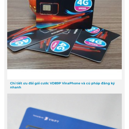
Chi tiết ưu đãi gói cước VD89P VinaPhone và cú pháp đăng ký
nhanh