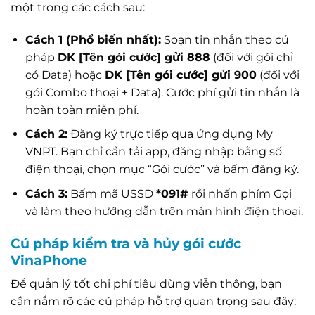
một trong các cách sau:
Cách 1 (Phổ biến nhất):
Soạn tin nhắn theo cú
pháp
DK [Tên gói cước] gửi 888
(đối với gói chỉ
có Data) hoặc
DK [Tên gói cước] gửi 900
(đối với
gói Combo thoại + Data). Cước phí gửi tin nhắn là
hoàn toàn miễn phí.
Cách 2:
Đăng ký trực tiếp qua ứng dụng My
VNPT. Bạn chỉ cần tải app, đăng nhập bằng số
điện thoại, chọn mục “Gói cước” và bấm đăng ký.
Cách 3:
Bấm mã USSD
*091#
rồi nhấn phím Gọi
và làm theo hướng dẫn trên màn hình điện thoại.
Cú pháp kiểm tra và hủy gói cước
VinaPhone
Để quản lý tốt chi phí tiêu dùng viễn thông, bạn
cần nắm rõ các cú pháp hỗ trợ quan trọng sau đây: