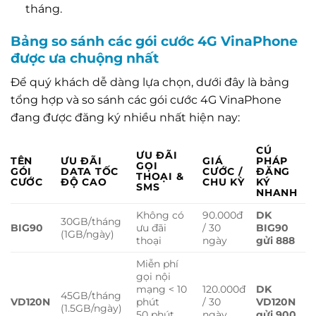
tháng.
Bảng so sánh các gói cước 4G VinaPhone
được ưa chuộng nhất
Để quý khách dễ dàng lựa chọn, dưới đây là bảng
tổng hợp và so sánh các gói cước 4G VinaPhone
đang được đăng ký nhiều nhất hiện nay:
CÚ
ƯU ĐÃI
TÊN
ƯU ĐÃI
GIÁ
PHÁP
GỌI
GÓI
DATA TỐC
CƯỚC /
ĐĂNG
THOẠI &
CƯỚC
ĐỘ CAO
CHU KỲ
KÝ
SMS
NHANH
Không có
90.000đ
DK
30GB/tháng
BIG90
ưu đãi
/ 30
BIG90
(1GB/ngày)
thoại
ngày
gửi 888
Miễn phí
gọi nội
mạng < 10
120.000đ
DK
45GB/tháng
VD120N
phút
/ 30
VD120N
(1.5GB/ngày)
50 phút
ngày
gửi 900