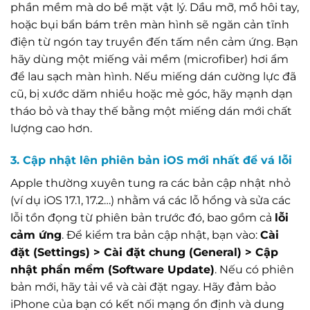
phần mềm mà do bề mặt vật lý. Dầu mỡ, mồ hôi tay,
hoặc bụi bẩn bám trên màn hình sẽ ngăn cản tĩnh
điện từ ngón tay truyền đến tấm nền cảm ứng. Bạn
hãy dùng một miếng vải mềm (microfiber) hơi ẩm
để lau sạch màn hình. Nếu miếng dán cường lực đã
cũ, bị xước dăm nhiều hoặc mẻ góc, hãy mạnh dạn
tháo bỏ và thay thế bằng một miếng dán mới chất
lượng cao hơn.
3. Cập nhật lên phiên bản iOS mới nhất để vá lỗi
Apple thường xuyên tung ra các bản cập nhật nhỏ
(ví dụ iOS 17.1, 17.2…) nhằm vá các lỗ hổng và sửa các
lỗi tồn đọng từ phiên bản trước đó, bao gồm cả
lỗi
cảm ứng
. Để kiểm tra bản cập nhật, bạn vào:
Cài
đặt (Settings) > Cài đặt chung (General) > Cập
nhật phần mềm (Software Update)
. Nếu có phiên
bản mới, hãy tải về và cài đặt ngay. Hãy đảm bảo
iPhone của bạn có kết nối mạng ổn định và dung