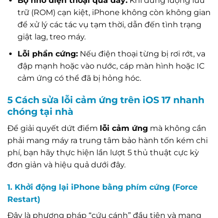
Bộ nhớ điện thoại quá đầy:
Khi dung lượng lưu
trữ (ROM) cạn kiệt, iPhone không còn không gian
để xử lý các tác vụ tạm thời, dẫn đến tình trạng
giật lag, treo máy.
Lỗi phần cứng:
Nếu điện thoại từng bị rơi rớt, va
đập mạnh hoặc vào nước, cáp màn hình hoặc IC
cảm ứng có thể đã bị hỏng hóc.
5 Cách sửa lỗi cảm ứng trên iOS 17 nhanh
chóng tại nhà
Để giải quyết dứt điểm
lỗi cảm ứng
mà không cần
phải mang máy ra trung tâm bảo hành tốn kém chi
phí, bạn hãy thực hiện lần lượt 5 thủ thuật cực kỳ
đơn giản và hiệu quả dưới đây.
1. Khởi động lại iPhone bằng phím cứng (Force
Restart)
Đây là phương pháp “cứu cánh” đầu tiên và mang