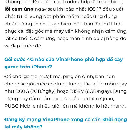
Không hẳn. Đa phần các trường hợp đơ màn hình,
lỗi cảm ứng
ngay sau khi cập nhật iOS 17 đều xuất
phát từ lỗi xung đột phần mềm hoặc ứng dụng
chưa tương thích. Tuy nhiên, nếu bạn đã thử khôi
phục cài đặt gốc mà máy vẫn không nhận cảm ứng,
rất có thể IC cảm ứng hoặc màn hình đã bị hỏng do
va đập trước đó.
Gói cước 4G nào của VinaPhone phù hợp để cày
game trên iPhone?
Để chơi game mượt mà, ping ổn định, bạn nên
chọn các gói cước có dung lượng Data lớn mỗi ngày
như D60G (2GB/ngày) hoặc D159V (6GB/ngày). Dung
lượng này đảm bảo bạn có thể chơi Liên Quân,
PUBG Mobile nhiều giờ liền mà không lo hết mạng.
Đăng ký mạng VinaPhone xong có cần khởi động
lại máy không?