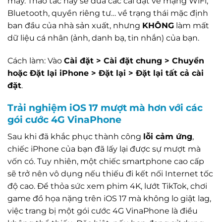
máy. Thao tác này sẽ đưa các cài đặt về mạng WiFi,
Bluetooth, quyền riêng tư… về trạng thái mặc định
ban đầu của nhà sản xuất, nhưng
KHÔNG
làm mất
dữ liệu cá nhân (ảnh, danh bạ, tin nhắn) của bạn.
Cách làm: Vào
Cài đặt > Cài đặt chung > Chuyển
hoặc Đặt lại iPhone > Đặt lại > Đặt lại tất cả cài
đặt
.
Trải nghiệm iOS 17 mượt mà hơn với các
gói cước 4G VinaPhone
Sau khi đã khắc phục thành công
lỗi cảm ứng
,
chiếc iPhone của bạn đã lấy lại được sự mượt mà
vốn có. Tuy nhiên, một chiếc smartphone cao cấp
sẽ trở nên vô dụng nếu thiếu đi kết nối Internet tốc
độ cao. Để thỏa sức xem phim 4K, lướt TikTok, chơi
game đồ họa nặng trên iOS 17 mà không lo giật lag,
việc trang bị một gói cước 4G VinaPhone là điều