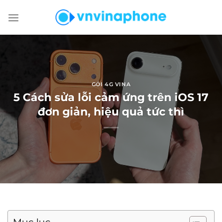
Chuyển
đến
nội
dung
GÓI 4G VINA
5 Cách sửa lỗi cảm ứng trên iOS 17
đơn giản, hiệu quả tức thì