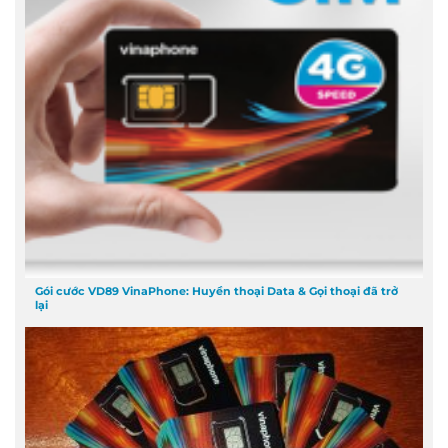
Gói cước VD89 VinaPhone: Huyền thoại Data & Gọi thoại đã trở
lại