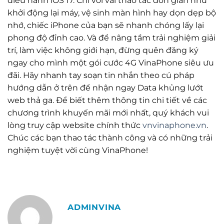
điều hành iOS 17. Chỉ với vài thao tác đơn giản như
khởi động lại máy, vệ sinh màn hình hay dọn dẹp bộ
nhớ, chiếc iPhone của bạn sẽ nhanh chóng lấy lại
phong độ đỉnh cao. Và để nâng tầm trải nghiệm giải
trí, làm việc không giới hạn, đừng quên đăng ký
ngay cho mình một gói cước 4G VinaPhone siêu ưu
đãi. Hãy nhanh tay soạn tin nhắn theo cú pháp
hướng dẫn ở trên để nhận ngay Data khủng lướt
web thả ga. Để biết thêm thông tin chi tiết về các
chương trình khuyến mãi mới nhất, quý khách vui
lòng truy cập website chính thức
vnvinaphone.vn
.
Chúc các bạn thao tác thành công và có những trải
nghiệm tuyệt vời cùng VinaPhone!
ADMINVINA