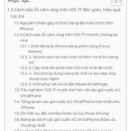
Mục lục
5 Cách sửa lỗi cảm ứng trên iOS 17 đơn giản, hiệu quả
tức thì
Nguyên nhân gây ra tình trạng đơ màn hình trên
iPhone
5 Cách sửa lỗi cảm ứng trên iOS 17 nhanh chóng tại
nhà
1. Khởi động lại iPhone bằng phím cứng (Force
Restart)
2. Vệ sinh sạch sẽ màn hình và kiểm tra kính cường
lực
3. Cập nhật lên phiên bản iOS mới nhất để vá lỗi
4. Giải phóng dung lượng bộ nhớ và dọn dẹp ứng
dụng chạy ngầm
5. Khôi phục tất cả cài đặt (Reset All Settings)
Trải nghiệm iOS 17 mượt mà hơn với các gói cước 4G
VinaPhone
Tổng quan các gói cước 4G VinaPhone hot nhất cho
iPhone
Chi tiết ưu đãi combo Data và Gọi thoại khủng
Bảng so sánh các gói cước 4G VinaPhone được ưa
chuộng nhất