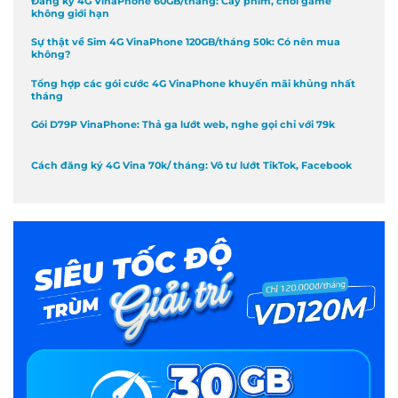
Đăng ký 4G VinaPhone 60GB/tháng: Cày phim, chơi game
không giới hạn
Sự thật về Sim 4G VinaPhone 120GB/tháng 50k: Có nên mua
không?
Tổng hợp các gói cước 4G VinaPhone khuyến mãi khủng nhất
tháng
Gói D79P VinaPhone: Thả ga lướt web, nghe gọi chỉ với 79k
Cách đăng ký 4G Vina 70k/ tháng: Vô tư lướt TikTok, Facebook