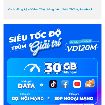
Cách đăng ký 4G Vina 70k/ tháng: Vô tư lướt TikTok, Facebook