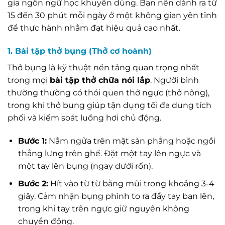
gia ngôn ngữ học khuyên dùng. Bạn nên dành ra từ
15 đến 30 phút mỗi ngày ở một không gian yên tĩnh
để thực hành nhằm đạt hiệu quả cao nhất.
1. Bài tập thở bụng (Thở cơ hoành)
Thở bụng là kỹ thuật nền tảng quan trọng nhất
trong mọi
bài tập thở chữa nói lắp
. Người bình
thường thường có thói quen thở ngực (thở nông),
trong khi thở bụng giúp tận dụng tối đa dung tích
phổi và kiểm soát luồng hơi chủ động.
Bước 1:
Nằm ngửa trên mặt sàn phẳng hoặc ngồi
thẳng lưng trên ghế. Đặt một tay lên ngực và
một tay lên bụng (ngay dưới rốn).
Bước 2:
Hít vào từ từ bằng mũi trong khoảng 3-4
giây. Cảm nhận bụng phình to ra đẩy tay bạn lên,
trong khi tay trên ngực giữ nguyên không
chuyển động.