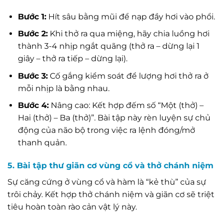
Bước 1:
Hít sâu bằng mũi để nạp đầy hơi vào phổi.
Bước 2:
Khi thở ra qua miệng, hãy chia luồng hơi
thành 3-4 nhịp ngắt quãng (thở ra – dừng lại 1
giây – thở ra tiếp – dừng lại).
Bước 3:
Cố gắng kiểm soát để lượng hơi thở ra ở
mỗi nhịp là bằng nhau.
Bước 4:
Nâng cao: Kết hợp đếm số “Một (thở) –
Hai (thở) – Ba (thở)”. Bài tập này rèn luyện sự chủ
động của não bộ trong việc ra lệnh đóng/mở
thanh quản.
5. Bài tập thư giãn cơ vùng cổ và thở chánh niệm
Sự căng cứng ở vùng cổ và hàm là “kẻ thù” của sự
trôi chảy. Kết hợp thở chánh niệm và giãn cơ sẽ triệt
tiêu hoàn toàn rào cản vật lý này.