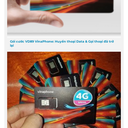
Gói cước VD89 VinaPhone: Huyền thoại Data & Gọi thoại đã trở
lại