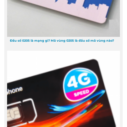
Đầu số 0205 là mạng gì? Mã vùng 0205 là đầu số mã vùng nào?