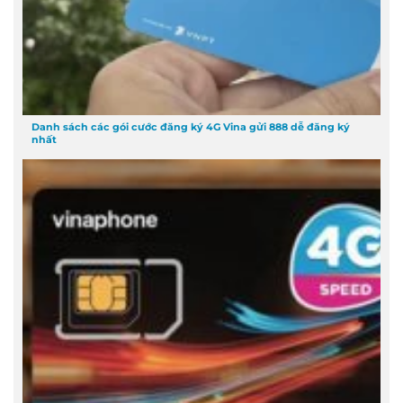
Danh sách các gói cước đăng ký 4G Vina gửi 888 dễ đăng ký
nhất