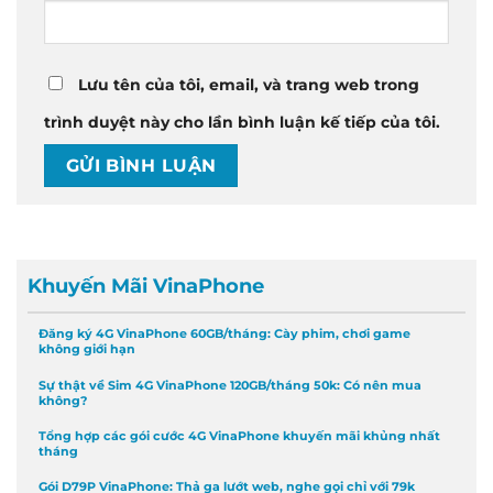
Lưu tên của tôi, email, và trang web trong
trình duyệt này cho lần bình luận kế tiếp của tôi.
Khuyến Mãi VinaPhone
Đăng ký 4G VinaPhone 60GB/tháng: Cày phim, chơi game
không giới hạn
Sự thật về Sim 4G VinaPhone 120GB/tháng 50k: Có nên mua
không?
Tổng hợp các gói cước 4G VinaPhone khuyến mãi khủng nhất
tháng
Gói D79P VinaPhone: Thả ga lướt web, nghe gọi chỉ với 79k