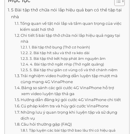
Mục lục
5 Bài tập thở chữa nói lắp hiệu quả bạn có thể tập tại
nhà
Tổng quan về tật nói lắp và tầm quan trọng của việc
kiểm soát hơi thở
Chi tiết 5 bài tập thở chữa nói lắp hiệu quả ngay tại
nhà
1. Bài tập thở bụng (Thở cơ hoành)
2. Bài tập hít sâu và thở ra kéo dài
3. Bài tập thở kết hợp phát âm nguyên âm
4. Bài tập thở ngắt nhịp (Thở ngắt quãng)
5. Bài tập thư giãn cơ vùng cổ và thở chánh niệm
Trải nghiệm video hướng dẫn luyện tập mượt mà
cùng mạng 4G VinaPhone
Bảng so sánh các gói cước 4G VinaPhone hỗ trợ
xem video luyện tập thả ga
Hướng dẫn đăng ký gói cước 4G VinaPhone chi tiết
Cú pháp kiểm tra và hủy gói cước VinaPhone
Những lưu ý quan trọng khi luyện tập và sử dụng
dịch vụ
Câu hỏi thường gặp (FAQ)
Tập luyện các bài tập thở bao lâu thì có hiệu quả