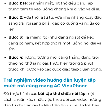
Bước 1:
Ngồi nhắm mắt, hít thở đều đặn. Tập
trung tâm trí vào luồng không khí đi vào và đi ra.
Bước 2:
Vừa thở ra từ từ, vừa nhẹ nhàng xoay đầu
sang trái, rồi sang phải, gập cổ xuống và ngửa cổ
lên.
Bước 3:
Há miệng to (như đang ngáp) để kéo
căng cơ hàm, kết hợp thở ra một luồng hơi dài và
ấm.
Bước 4:
Tưởng tượng mọi căng thẳng đang trôi
theo hơi thở ra ngoài. Thực hiện trong 5 phút
trước khi bước vào các cuộc giao tiếp quan trọng.
Trải nghiệm video hướng dẫn luyện tập
mượt mà cùng mạng 4G VinaPhone
Để thực hành các
bài tập thở chữa nói lắp
một
cách chuẩn xác nhất, việc theo dõi các video hướng
dẫn từ chuyên gia trị liệu trên YouTube, TikTok hay