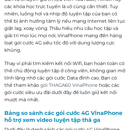
các khóa học trực tuyến là vô cùng cần thiết. Tuy
nhiên, luồng hơi và nhịp độ luyện tập của bạn có
thể bị ảnh hưởng tâm lý nếu mạng Internet liên tục
giật lag, xoay vòng. Thấu hiểu nhu cầu học tập và
giải trí mọi lúc mọi nơi, VinaPhone mang đến hàng
loạt gói cước 4G siêu tốc độ với dung lượng cực
khủng.
Thay vì phải tìm kiếm kết nối Wifi, bạn hoàn toàn có
thể chủ động luyện tập ở công viên, không gian mở
tĩnh lặng nhờ các gói cước Data đỉnh cao. Bạn có
thể tham khảo
gói THAGA60 VinaPhone
hoặc các
gói cước siêu ưu đãi dưới đây để luôn giữ kết nối
mượt mà nhất.
Bảng so sánh các gói cước 4G VinaPhone
hỗ trợ xem video luyện tập thả ga
Dưới đây là danh sách các gói cước 4G VinaPhone