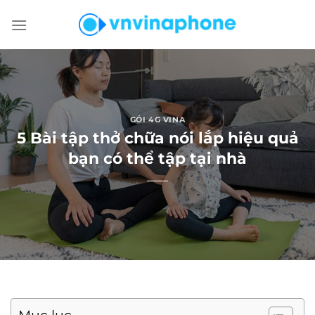
Chuyển
đến
nội
dung
GÓI 4G VINA
5 Bài tập thở chữa nói lắp hiệu quả
bạn có thể tập tại nhà