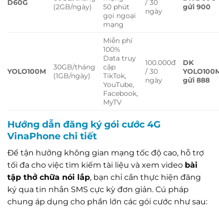
D60G
/ 30
(2GB/ngày)
50 phút
gửi 900
ngày
gọi ngoại
mạng
Miễn phí
100%
Data truy
100.000đ
DK
30GB/tháng
cập
YOLO100M
/ 30
YOLO100
(1GB/ngày)
TikTok,
ngày
gửi 888
YouTube,
Facebook,
MyTV
Hướng dẫn đăng ký gói cước 4G
VinaPhone chi tiết
Để tận hưởng không gian mạng tốc độ cao, hỗ trợ
tối đa cho việc tìm kiếm tài liệu và xem video
bài
tập thở chữa nói lắp
, bạn chỉ cần thực hiện đăng
ký qua tin nhắn SMS cực kỳ đơn giản. Cú pháp
chung áp dụng cho phần lớn các gói cước như sau: