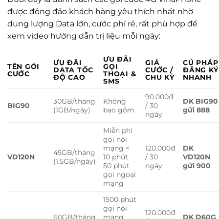
được đông đảo khách hàng yêu thích nhất nhờ
dung lượng Data lớn, cước phí rẻ, rất phù hợp để
xem video hướng dẫn trị liệu mỗi ngày:
ƯU ĐÃI
ƯU ĐÃI
GIÁ
CÚ PHÁP
TÊN GÓI
GỌI
DATA TỐC
CƯỚC /
ĐĂNG KÝ
CƯỚC
THOẠI &
ĐỘ CAO
CHU KỲ
NHANH
SMS
90.000đ
30GB/tháng
Không
DK BIG90
BIG90
/ 30
(1GB/ngày)
bao gồm
gửi 888
ngày
Miễn phí
gọi nội
mạng <
120.000đ
DK
45GB/tháng
VD120N
10 phút
/ 30
VD120N
(1.5GB/ngày)
50 phút
ngày
gửi 900
gọi ngoại
mạng
1500 phút
gọi nội
120.000đ
60GB/tháng
mạng
DK D60G