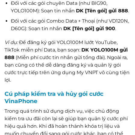
Đối với các gói chuyên Data (như BIG90,
YOLO100M): Soạn tin nhắn
DK [Tên gói] gửi 888
.
Đối với các gói Combo Data + Thoại (như VD120N,
D60G): Soạn tin nhắn
DK [Tên gói] gửi 900
.
Ví dụ:
Để đăng ký gói YOLO100M lướt YouTube,
TikTok miễn phí Data, bạn soạn:
DK YOLO100M gửi
888
(Miễn phí cước tin nhắn gửi tổng đài). Ngoài ra,
bạn cũng có thể dễ dàng đăng ký và quản lý gói
cước trực tiếp trên ứng dụng My VNPT vô cùng tiện
lợi.
Cú pháp kiểm tra và hủy gói cước
VinaPhone
Trong quá trình sử dụng dịch vụ, việc chủ động
kiểm tra ưu đãi còn lại sẽ giúp bạn quản lý cước phí
hiệu quả hơn. Khi đã hoàn thành khóa trị liệu và
muốn chuyển đổi sang gói cước khác, bạn có thể