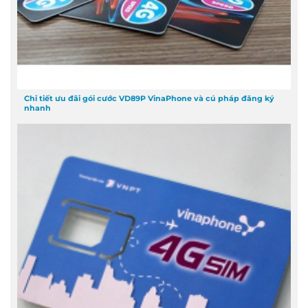
Chi tiết ưu đãi gói cước VD89P VinaPhone và cú pháp đăng ký
nhanh