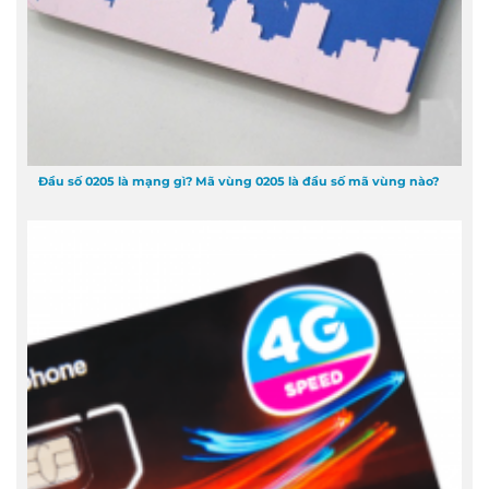
Đầu số 0205 là mạng gì? Mã vùng 0205 là đầu số mã vùng nào?