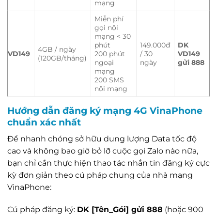
mạng
Miễn phí
gọi nội
mạng < 30
phút
149.000đ
DK
4GB / ngày
VD149
200 phút
/ 30
VD149
(120GB/tháng)
ngoại
ngày
gửi 888
mạng
200 SMS
nội mạng
Hướng dẫn đăng ký mạng 4G VinaPhone
chuẩn xác nhất
Để nhanh chóng sở hữu dung lượng Data tốc độ
cao và không bao giờ bỏ lỡ cuộc gọi Zalo nào nữa,
bạn chỉ cần thực hiện thao tác nhắn tin đăng ký cực
kỳ đơn giản theo cú pháp chung của nhà mạng
VinaPhone:
Cú pháp đăng ký:
DK [Tên_Gói] gửi 888
(hoặc 900