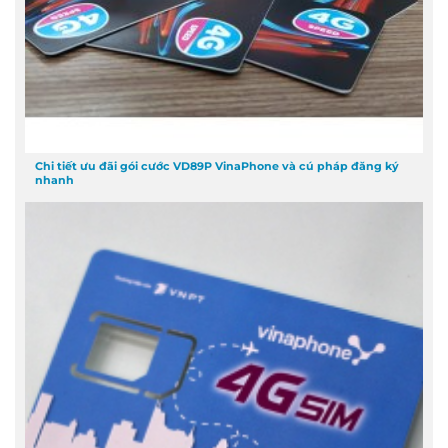
Chi tiết ưu đãi gói cước VD89P VinaPhone và cú pháp đăng ký
nhanh