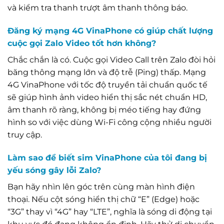
và kiểm tra thanh trượt âm thanh thông báo.
Đăng ký mạng 4G VinaPhone có giúp chất lượng
cuộc gọi Zalo Video tốt hơn không?
Chắc chắn là có. Cuộc gọi Video Call trên Zalo đòi hỏi
băng thông mạng lớn và độ trễ (Ping) thấp. Mạng
4G VinaPhone với tốc độ truyền tải chuẩn quốc tế
sẽ giúp hình ảnh video hiển thị sắc nét chuẩn HD,
âm thanh rõ ràng, không bị méo tiếng hay đứng
hình so với việc dùng Wi-Fi công cộng nhiều người
truy cập.
Làm sao để biết sim VinaPhone của tôi đang bị
yếu sóng gây lỗi Zalo?
Bạn hãy nhìn lên góc trên cùng màn hình điện
thoại. Nếu cột sóng hiển thị chữ “E” (Edge) hoặc
“3G” thay vì “4G” hay “LTE”, nghĩa là sóng di động tại