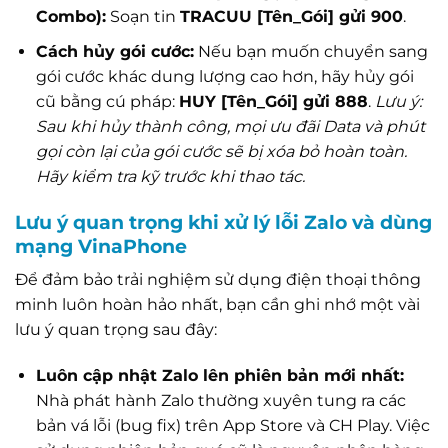
Combo):
Soạn tin
TRACUU [Tên_Gói] gửi 900
.
Cách hủy gói cước:
Nếu bạn muốn chuyển sang
gói cước khác dung lượng cao hơn, hãy hủy gói
cũ bằng cú pháp:
HUY [Tên_Gói] gửi 888
.
Lưu ý:
Sau khi hủy thành công, mọi ưu đãi Data và phút
gọi còn lại của gói cước sẽ bị xóa bỏ hoàn toàn.
Hãy kiểm tra kỹ trước khi thao tác.
Lưu ý quan trọng khi xử lý lỗi Zalo và dùng
mạng VinaPhone
Để đảm bảo trải nghiệm sử dụng điện thoại thông
minh luôn hoàn hảo nhất, bạn cần ghi nhớ một vài
lưu ý quan trọng sau đây:
Luôn cập nhật Zalo lên phiên bản mới nhất:
Nhà phát hành Zalo thường xuyên tung ra các
bản vá lỗi (bug fix) trên App Store và CH Play. Việc