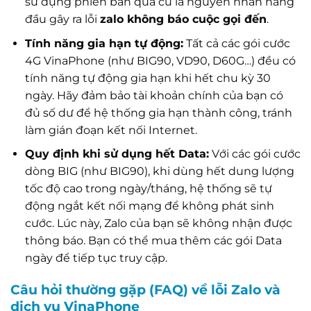
sử dụng phiên bản quá cũ là nguyên nhân hàng
đầu gây ra lỗi
zalo không báo cuộc gọi đến
.
Tính năng gia hạn tự động:
Tất cả các gói cước
4G VinaPhone (như BIG90, VD90, D60G…) đều có
tính năng tự động gia hạn khi hết chu kỳ 30
ngày. Hãy đảm bảo tài khoản chính của bạn có
đủ số dư để hệ thống gia hạn thành công, tránh
làm gián đoạn kết nối Internet.
Quy định khi sử dụng hết Data:
Với các gói cước
dòng BIG (như BIG90), khi dùng hết dung lượng
tốc độ cao trong ngày/tháng, hệ thống sẽ tự
động ngắt kết nối mạng để không phát sinh
cước. Lúc này, Zalo của bạn sẽ không nhận được
thông báo. Bạn có thể mua thêm các gói Data
ngày để tiếp tục truy cập.
Câu hỏi thường gặp (FAQ) về lỗi Zalo và
dịch vụ VinaPhone