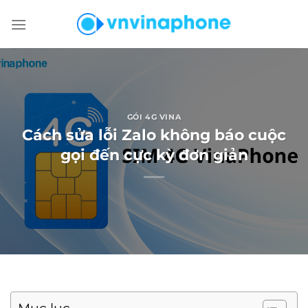
Chuyển
đến
nội
dung
GÓI 4G VINA
Cách sửa lỗi Zalo không báo cuộc
gọi đến cực kỳ đơn giản