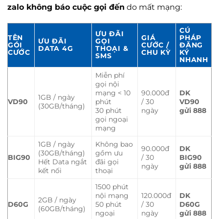
zalo không báo cuộc gọi đến
do mất mạng:
CÚ
ƯU ĐÃI
TÊN
GIÁ
PHÁP
ƯU ĐÃI
GỌI
GÓI
CƯỚC /
ĐĂNG
DATA 4G
THOẠI &
CƯỚC
CHU KỲ
KÝ
SMS
NHANH
Miễn phí
gọi nội
mạng < 10
90.000đ
DK
1GB / ngày
VD90
phút
/ 30
VD90
(30GB/tháng)
30 phút
ngày
gửi 888
gọi ngoại
mạng
1GB / ngày
Không bao
90.000đ
DK
(30GB/tháng)
gồm ưu
BIG90
/ 30
BIG90
Hết Data ngắt
đãi gọi
ngày
gửi 888
kết nối
thoại
1500 phút
nội mạng
120.000đ
DK
2GB / ngày
D60G
50 phút
/ 30
D60G
(60GB/tháng)
ngoại
ngày
gửi 888