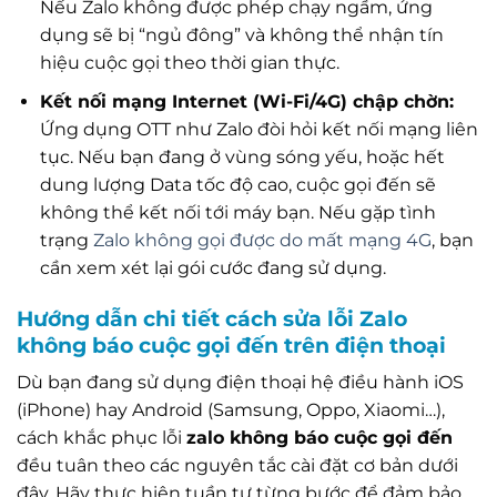
Nếu Zalo không được phép chạy ngầm, ứng
dụng sẽ bị “ngủ đông” và không thể nhận tín
hiệu cuộc gọi theo thời gian thực.
Kết nối mạng Internet (Wi-Fi/4G) chập chờn:
Ứng dụng OTT như Zalo đòi hỏi kết nối mạng liên
tục. Nếu bạn đang ở vùng sóng yếu, hoặc hết
dung lượng Data tốc độ cao, cuộc gọi đến sẽ
không thể kết nối tới máy bạn. Nếu gặp tình
trạng
Zalo không gọi được do mất mạng 4G
, bạn
cần xem xét lại gói cước đang sử dụng.
Hướng dẫn chi tiết cách sửa lỗi Zalo
không báo cuộc gọi đến trên điện thoại
Dù bạn đang sử dụng điện thoại hệ điều hành iOS
(iPhone) hay Android (Samsung, Oppo, Xiaomi…),
cách khắc phục lỗi
zalo không báo cuộc gọi đến
đều tuân theo các nguyên tắc cài đặt cơ bản dưới
đây. Hãy thực hiện tuần tự từng bước để đảm bảo