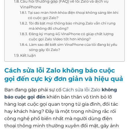
Câu hỏi thường gặp (FAQ) về lỗi Zalo và dịch vụ
VinaPhone
Tại sao màn hình khóa điện thoại không sáng lên khi
có cuộc gọi Zalo?
Tôi đã bật mọi thông báo nhưng Zalo vẫn chỉ rung
mà không đổ chuông?
Đăng ký mạng 4G VinaPhone có giúp chất lượng
cuộc gọi Zalo Video tốt hơn không?
Làm sao để biết sim VinaPhone của tôi đang bị yếu
sóng gây lỗi Zalo?
Kết luận
Cách sửa lỗi Zalo không báo cuộc
gọi đến cực kỳ đơn giản và hiệu quả
Bạn đang gặp phải sự cố
Cách sửa lỗi Zalo
không
báo cuộc gọi đến
khiến bản thân vô tình bỏ lỡ
hàng loạt cuộc gọi quan trọng từ gia đình, đối tác
hay khách hàng? Đây là một trong những rắc rối
công nghệ phổ biến nhất mà người dùng điện
thoại thông minh thường xuyên đối mặt, gây ảnh