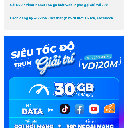
Gói D79P VinaPhone: Thả ga lướt web, nghe gọi chỉ với 79k
Cách đăng ký 4G Vina 70k/ tháng: Vô tư lướt TikTok, Facebook