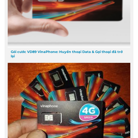
Gói cước VD89 VinaPhone: Huyền thoại Data & Gọi thoại đã trở
lại