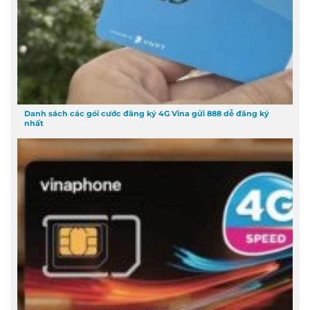
Danh sách các gói cước đăng ký 4G Vina gửi 888 dễ đăng ký
nhất