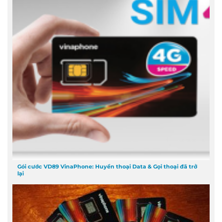
Gói cước VD89 VinaPhone: Huyền thoại Data & Gọi thoại đã trở
lại