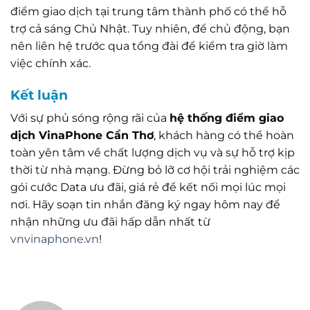
điểm giao dịch tại trung tâm thành phố có thể hỗ
trợ cả sáng Chủ Nhật. Tuy nhiên, để chủ động, bạn
nên liên hệ trước qua tổng đài để kiểm tra giờ làm
việc chính xác.
Kết luận
Với sự phủ sóng rộng rãi của
hệ thống điểm giao
dịch VinaPhone Cần Thơ
, khách hàng có thể hoàn
toàn yên tâm về chất lượng dịch vụ và sự hỗ trợ kịp
thời từ nhà mạng. Đừng bỏ lỡ cơ hội trải nghiệm các
gói cước Data ưu đãi, giá rẻ để kết nối mọi lúc mọi
nơi. Hãy soạn tin nhắn đăng ký ngay hôm nay để
nhận những ưu đãi hấp dẫn nhất từ
vnvinaphone.vn
!