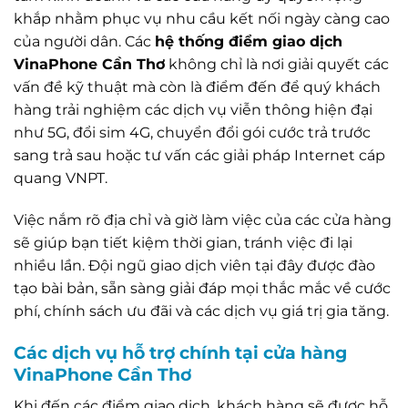
khắp nhằm phục vụ nhu cầu kết nối ngày càng cao
của người dân. Các
hệ thống điểm giao dịch
VinaPhone Cần Thơ
không chỉ là nơi giải quyết các
vấn đề kỹ thuật mà còn là điểm đến để quý khách
hàng trải nghiệm các dịch vụ viễn thông hiện đại
như 5G, đổi sim 4G, chuyển đổi gói cước trả trước
sang trả sau hoặc tư vấn các giải pháp Internet cáp
quang VNPT.
Việc nắm rõ địa chỉ và giờ làm việc của các cửa hàng
sẽ giúp bạn tiết kiệm thời gian, tránh việc đi lại
nhiều lần. Đội ngũ giao dịch viên tại đây được đào
tạo bài bản, sẵn sàng giải đáp mọi thắc mắc về cước
phí, chính sách ưu đãi và các dịch vụ giá trị gia tăng.
Các dịch vụ hỗ trợ chính tại cửa hàng
VinaPhone Cần Thơ
Khi đến các điểm giao dịch, khách hàng sẽ được hỗ