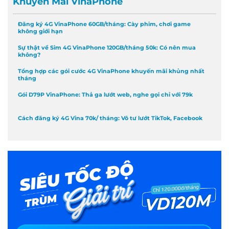
Khuyến Mãi VinaPhone
Đăng ký 4G VinaPhone 60GB/tháng: Cày phim, chơi game
không giới hạn
Sự thật về Sim 4G VinaPhone 120GB/tháng 50k: Có nên mua
không?
Tổng hợp các gói cước 4G VinaPhone khuyến mãi khủng nhất
tháng
Gói D79P VinaPhone: Thả ga lướt web, nghe gọi chỉ với 79k
Cách đăng ký 4G Vina 70k/ tháng: Vô tư lướt TikTok, Facebook