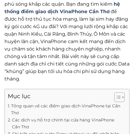
phủ sóng khắp các quận. Bạn đang tìm kiếm
hệ
thống điểm giao dịch VinaPhone Cần Thơ
để
được hỗ trợ thủ tục hòa mạng, làm lại sim hay đăng
ký gói cước 4G ưu đãi? Với mạng lưới rộng khắp các
quận Ninh Kiều, Cái Răng, Bình Thủy, Ô Môn và các
huyện lân cận, VinaPhone cam kết mang đến dịch
vụ chăm sóc khách hàng chuyên nghiệp, nhanh
chóng và tận tâm nhất. Bài viết này sẽ cung cấp
danh sách địa chỉ chi tiết cùng những gói cước Data
“khủng” giúp bạn tối ưu hóa chi phí sử dụng hàng
tháng.
Mục lục
Tổng quan về các điểm giao dịch VinaPhone tại Cần
Thơ
Các dịch vụ hỗ trợ chính tại cửa hàng VinaPhone
Cần Thơ
Chi tiết các gói cước Data và thoại ưu đãi nhất hiện