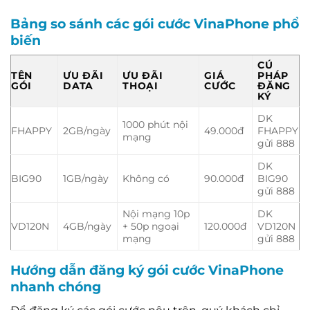
Bảng so sánh các gói cước VinaPhone phổ
biến
CÚ
TÊN
ƯU ĐÃI
ƯU ĐÃI
GIÁ
PHÁP
GÓI
DATA
THOẠI
CƯỚC
ĐĂNG
KÝ
DK
1000 phút nội
FHAPPY
2GB/ngày
49.000đ
FHAPPY
mạng
gửi 888
DK
BIG90
1GB/ngày
Không có
90.000đ
BIG90
gửi 888
Nội mạng 10p
DK
VD120N
4GB/ngày
+ 50p ngoại
120.000đ
VD120N
mạng
gửi 888
Hướng dẫn đăng ký gói cước VinaPhone
nhanh chóng