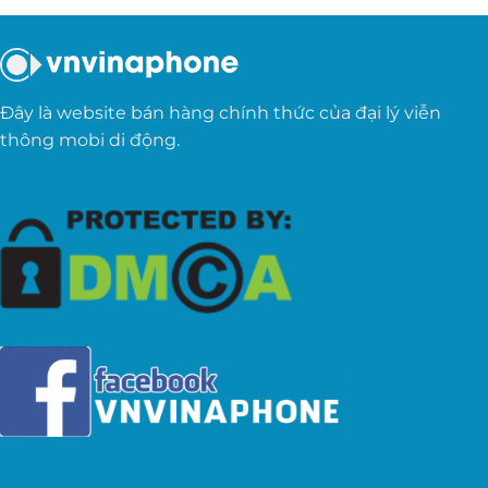
Đây là website bán hàng chính thức của đại lý viễn
thông mobi di động.