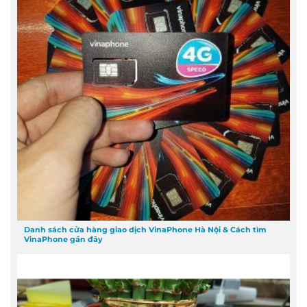
Danh sách cửa hàng giao dịch VinaPhone Hà Nội & Cách tìm
VinaPhone gần đây