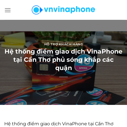
Chuyển
đến
nội
dung
HỖ TRỢ KHÁCH HÀNG
Hệ thống điểm giao dịch VinaPhone
tại Cần Thơ phủ sóng khắp các
quận
Hệ thống điểm giao dịch VinaPhone tại Cần Thơ