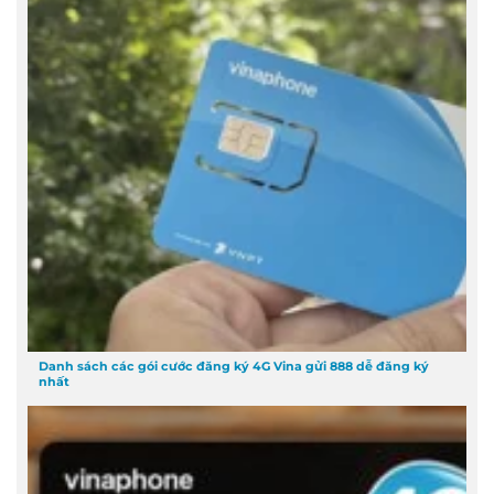
Danh sách các gói cước đăng ký 4G Vina gửi 888 dễ đăng ký
nhất