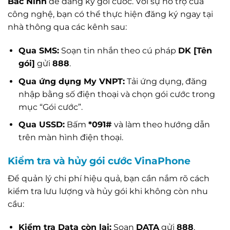
Bắc Ninh
để đăng ký gói cước. Với sự hỗ trợ của
công nghệ, bạn có thể thực hiện đăng ký ngay tại
nhà thông qua các kênh sau:
Qua SMS:
Soạn tin nhắn theo cú pháp
DK [Tên
gói]
gửi
888
.
Qua ứng dụng My VNPT:
Tải ứng dụng, đăng
nhập bằng số điện thoại và chọn gói cước trong
mục “Gói cước”.
Qua USSD:
Bấm
*091#
và làm theo hướng dẫn
trên màn hình điện thoại.
Kiểm tra và hủy gói cước VinaPhone
Để quản lý chi phí hiệu quả, bạn cần nắm rõ cách
kiểm tra lưu lượng và hủy gói khi không còn nhu
cầu:
Kiểm tra Data còn lại:
Soạn
DATA
gửi
888
.