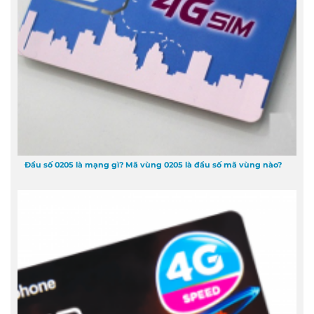
Đầu số 0205 là mạng gì? Mã vùng 0205 là đầu số mã vùng nào?