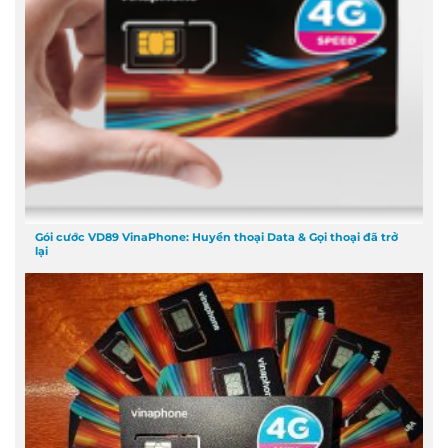
Gói cước VD89 VinaPhone: Huyền thoại Data & Gọi thoại đã trở
lại