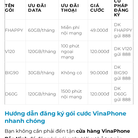
CÚ
TÊN
ƯU ĐÃI
ƯU ĐÃI
GIÁ
PHÁP
GÓI
DATA
THOẠI
CƯỚC
ĐĂNG
KÝ
DK
Miễn phí
FHAPPY
60GB/tháng
49.000đ
FHAPPY
nội mạng
gửi 888
100 phút
DK V120
V120
120GB/tháng
ngoại
120.000đ
gửi 888
mạng
DK
BIG90
30GB/tháng
Không có
90.000đ
BIG90
gửi 888
DK
1500 phút
D60G
120GB/tháng
120.000đ
D60G
nội mạng
gửi 888
Hướng dẫn đăng ký gói cước VinaPhone
nhanh chóng
Bạn không cần phải đến tận
cửa hàng VinaPhone