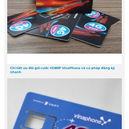
Chi tiết ưu đãi gói cước VD89P VinaPhone và cú pháp đăng ký
nhanh