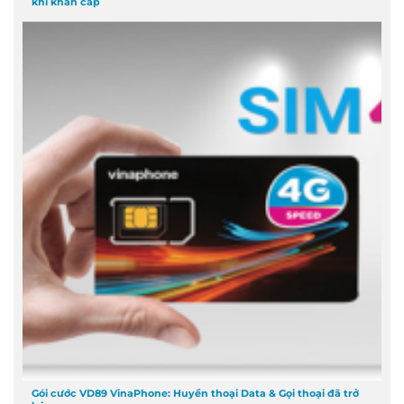
khi khẩn cấp
Gói cước VD89 VinaPhone: Huyền thoại Data & Gọi thoại đã trở