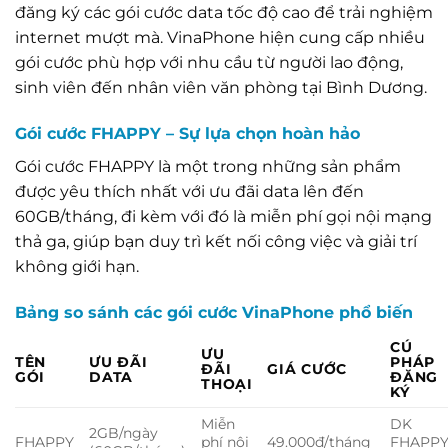
đăng ký các gói cước data tốc độ cao để trải nghiệm
internet mượt mà. VinaPhone hiện cung cấp nhiều
gói cước phù hợp với nhu cầu từ người lao động,
sinh viên đến nhân viên văn phòng tại Bình Dương.
Gói cước FHAPPY – Sự lựa chọn hoàn hảo
Gói cước FHAPPY là một trong những sản phẩm
được yêu thích nhất với ưu đãi data lên đến
60GB/tháng, đi kèm với đó là miễn phí gọi nội mạng
thả ga, giúp bạn duy trì kết nối công việc và giải trí
không giới hạn.
Bảng so sánh các gói cước VinaPhone phổ biến
CÚ
ƯU
TÊN
ƯU ĐÃI
PHÁP
ĐÃI
GIÁ CƯỚC
GÓI
DATA
ĐĂNG
THOẠI
KÝ
Miễn
DK
2GB/ngày
FHAPPY
phí nội
49.000đ/tháng
FHAPP