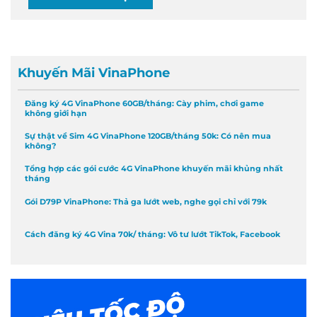
Khuyến Mãi VinaPhone
Đăng ký 4G VinaPhone 60GB/tháng: Cày phim, chơi game
không giới hạn
Sự thật về Sim 4G VinaPhone 120GB/tháng 50k: Có nên mua
không?
Tổng hợp các gói cước 4G VinaPhone khuyến mãi khủng nhất
tháng
Gói D79P VinaPhone: Thả ga lướt web, nghe gọi chỉ với 79k
Cách đăng ký 4G Vina 70k/ tháng: Vô tư lướt TikTok, Facebook