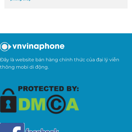
Đây là website bán hàng chính thức của đại lý viễn
thông mobi di động.