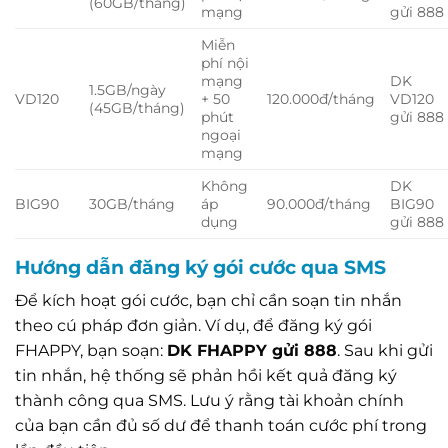
(60GB/tháng)
mạng
gửi 888
Miễn
phí nội
mạng
DK
1.5GB/ngày
VD120
+ 50
120.000đ/tháng
VD120
(45GB/tháng)
phút
gửi 888
ngoại
mạng
Không
DK
BIG90
30GB/tháng
áp
90.000đ/tháng
BIG90
dụng
gửi 888
Hướng dẫn đăng ký gói cước qua SMS
Để kích hoạt gói cước, bạn chỉ cần soạn tin nhắn
theo cú pháp đơn giản. Ví dụ, để đăng ký gói
FHAPPY, bạn soạn:
DK FHAPPY gửi 888
. Sau khi gửi
tin nhắn, hệ thống sẽ phản hồi kết quả đăng ký
thành công qua SMS. Lưu ý rằng tài khoản chính
của bạn cần đủ số dư để thanh toán cước phí trong