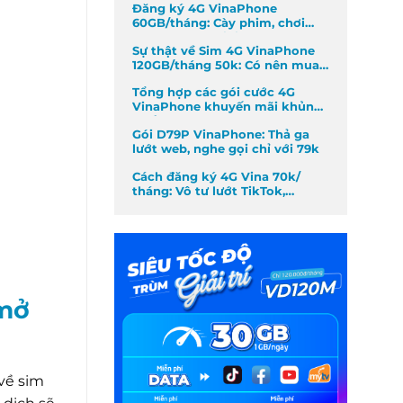
Đăng ký 4G VinaPhone
60GB/tháng: Cày phim, chơi
game không giới hạn
Sự thật về Sim 4G VinaPhone
120GB/tháng 50k: Có nên mua
không?
Tổng hợp các gói cước 4G
VinaPhone khuyến mãi khủng
nhất tháng
Gói D79P VinaPhone: Thả ga
lướt web, nghe gọi chỉ với 79k
Cách đăng ký 4G Vina 70k/
tháng: Vô tư lướt TikTok,
Facebook
 mở
 về sim