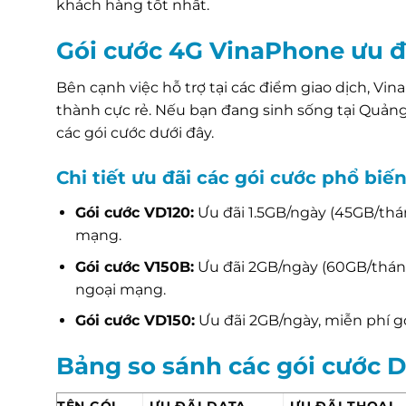
khách hàng tốt nhất.
Gói cước 4G VinaPhone ưu đ
Bên cạnh việc hỗ trợ tại các điểm giao dịch, Vin
thành cực rẻ. Nếu bạn đang sinh sống tại Quản
các gói cước dưới đây.
Chi tiết ưu đãi các gói cước phổ biế
Gói cước VD120:
Ưu đãi 1.5GB/ngày (45GB/thán
mạng.
Gói cước V150B:
Ưu đãi 2GB/ngày (60GB/tháng
ngoại mạng.
Gói cước VD150:
Ưu đãi 2GB/ngày, miễn phí g
Bảng so sánh các gói cước 
TÊN GÓI
ƯU ĐÃI DATA
ƯU ĐÃI THOẠI