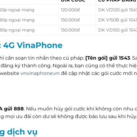
 50p ngoại mạng
120.000đ
DK VD120 gửi 154
 80p ngoại mạng
150.000đ
DK V150B gửi 154
 80p ngoại mạng
150.000đ
DK VD150 gửi 154
c 4G VinaPhone
hỉ cần soạn tin nhắn theo cú pháp:
[Tên gói] gửi 1543
. S
n đăng ký thành công. Ngoài ra, bạn cũng có thể thực hi
 website
vnvinaphone.vn
để cập nhật các gói cước mới 
A gửi 888
. Nếu muốn hủy gói cước khi không còn nhu 
ằng mọi ưu đãi còn dư sẽ không được bảo lưu sau khi hủy.
g dịch vụ