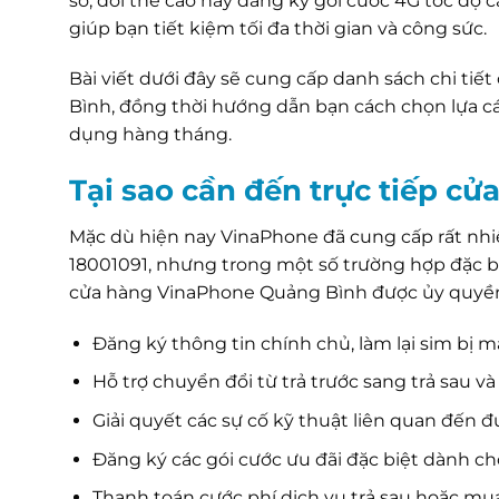
số, đổi thẻ cào hay đăng ký gói cước 4G tốc độ c
giúp bạn tiết kiệm tối đa thời gian và công sức.
Bài viết dưới đây sẽ cung cấp danh sách chi tiế
Bình, đồng thời hướng dẫn bạn cách chọn lựa các
dụng hàng tháng.
Tại sao cần đến trực tiếp 
Mặc dù hiện nay VinaPhone đã cung cấp rất nhi
18001091, nhưng trong một số trường hợp đặc bi
cửa hàng VinaPhone Quảng Bình được ủy quyền 
Đăng ký thông tin chính chủ, làm lại sim bị 
Hỗ trợ chuyển đổi từ trả trước sang trả sau và 
Giải quyết các sự cố kỹ thuật liên quan đến 
Đăng ký các gói cước ưu đãi đặc biệt dành c
Thanh toán cước phí dịch vụ trả sau hoặc mua