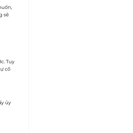
muốn,
g sẽ
c. Tuy
sự cố
ấy ủy