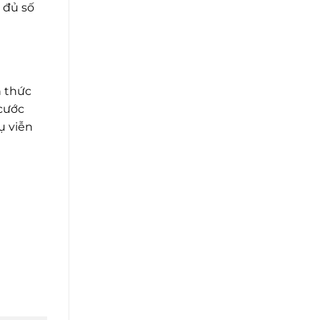
 đủ số
 thức
 cước
ụ viễn