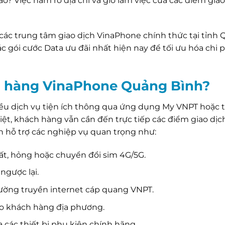
ao? Việc nắm rõ địa chỉ và giờ làm việc của các điểm giao
t các trung tâm giao dịch VinaPhone chính thức tại tỉnh
 gói cước Data ưu đãi nhất hiện nay để tối ưu hóa chi p
cửa hàng VinaPhone Quảng Bình?
ều dịch vụ tiện ích thông qua ứng dụng My VNPT hoặc 
ệt, khách hàng vẫn cần đến trực tiếp các điểm giao dịch
hỗ trợ các nghiệp vụ quan trọng như:
mất, hỏng hoặc chuyển đổi sim 4G/5G.
ngược lại.
đường truyền internet cáp quang VNPT.
ho khách hàng địa phương.
 các thiết bị phụ kiện chính hãng.