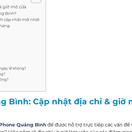
& giờ mở cửa
ng Bình?
h cập nhật mới nhất
 hàng
ngày lễ không?
ng?
hông?
 Bình: Cập nhật địa chỉ & giờ
aPhone Quảng Bình
để được hỗ trợ trực tiếp các vấn đề