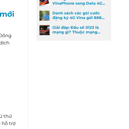
VinaPhone sang Data 4G
cực kỳ đơn giản
 mới
Danh sách các gói cước
đăng ký 4G Vina gửi 888
dễ đăng ký nhất
Giải đáp: Đầu số 0123 là
mạng gì? Thuộc mạng
 Đồng
nào và ý nghĩa phong
thủy
 dịch
từ thứ
 hỗ trợ