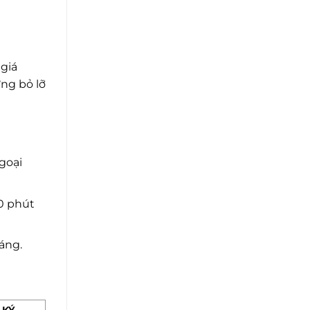
 giá
ng bỏ lỡ
goại
0 phút
áng.
 KÝ