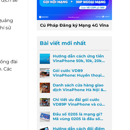
 dịch sẽ
 Quảng
Cú Pháp Đăng ký Mạng 4G Vina
hí sử
Bài viết mới nhất
Hướng dẫn cách ứng tiền
VinaPhone 50k, 10k, 20k
tổng đài
nhanh nhất khi khẩn cấp
. Các
Gói cước VD89
VinaPhone: Huyền thoại
Data & Gọi thoại đã trở lại
Danh sách cửa hàng giao
dịch VinaPhone Hà Nội &
Cách tìm VinaPhone gần
đây
Chi tiết ưu đãi gói cước
VD89P VinaPhone và cú
pháp đăng ký nhanh
Đầu số 0205 là mạng gì?
Mã vùng 0205 là đầu số
mã vùng nào?
Hướng dẫn cách đổi điểm