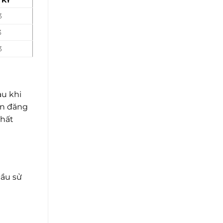
3
3
3
au khi
ện đăng
nhất
cầu sử