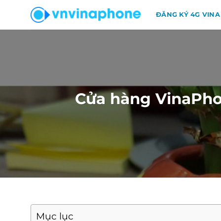
Chuyển
ĐĂNG KÝ 4G VINA
đến
nội
dung
Cửa hàng VinaPhon
Mục lục