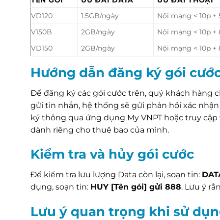
VD120
1.5GB/ngày
Nội mạng < 10p +
V150B
2GB/ngày
Nội mạng < 10p +
VD150
2GB/ngày
Nội mạng < 10p +
Hướng dẫn đăng ký gói cướ
Để đăng ký các gói cước trên, quý khách hàng c
gửi tin nhắn, hệ thống sẽ gửi phản hồi xác nhậ
ký thông qua ứng dụng My VNPT hoặc truy cập
dành riêng cho thuê bao của mình.
Kiểm tra và hủy gói cước
Để kiểm tra lưu lượng Data còn lại, soạn tin:
DAT
dụng, soạn tin:
HUY [Tên gói] gửi 888
. Lưu ý r
Lưu ý quan trọng khi sử dụn