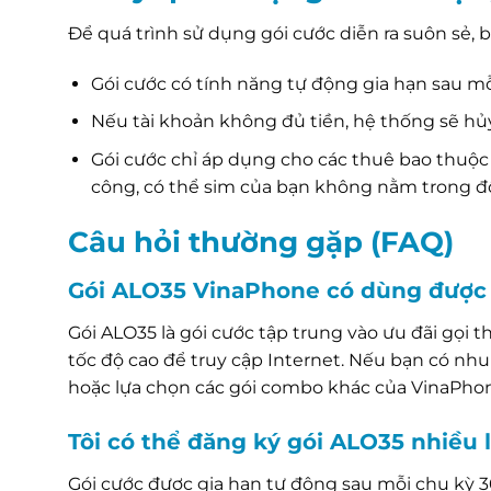
Để quá trình sử dụng gói cước diễn ra suôn sẻ, b
Gói cước có tính năng tự động gia hạn sau mỗ
Nếu tài khoản không đủ tiền, hệ thống sẽ hủy 
Gói cước chỉ áp dụng cho các thuê bao thuộ
công, có thể sim của bạn không nằm trong đ
Câu hỏi thường gặp (FAQ)
Gói ALO35 VinaPhone có dùng được
Gói ALO35 là gói cước tập trung vào ưu đãi gọi
tốc độ cao để truy cập Internet. Nếu bạn có nhu
hoặc lựa chọn các gói combo khác của VinaPho
Tôi có thể đăng ký gói ALO35 nhiều
Gói cước được gia hạn tự động sau mỗi chu kỳ 3