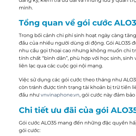
đăng ký, kiểm tra ưu đãi và những lưu ý quan tr
mình.
Tổng quan về gói cước ALO
Trong bối cảnh chi phí sinh hoạt ngày càng tăng,
đầu của nhiều người dùng di động. Gói ALO35 đ
nhu cầu gọi thoại cao nhưng không muốn chi tr
tính chất “bình dân”, phù hợp với học sinh, sin
liên lạc qua các cuộc gọi nội mạng.
Việc sử dụng các gói cước theo tháng như ALO3
còn tránh được tình trạng tài khoản bị trừ tiền
đầu như
vnvinaphone.vn
, gói cước này đảm bảo 
Chi tiết ưu đãi của gói ALO
Gói cước ALO35 mang đến những đặc quyền hấp dẫ
gói cước: