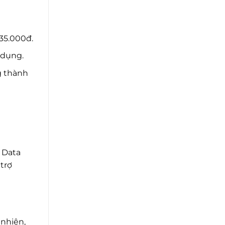
35.000đ.
 dụng.
g thành
 Data
trợ
 nhiên,