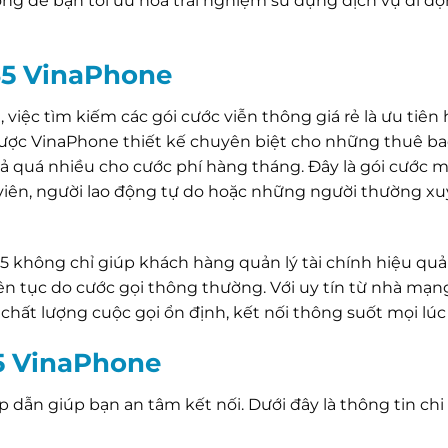
ọng để bạn tối ưu hóa trải nghiệm sử dụng dịch vụ di đ
35 VinaPhone
 việc tìm kiếm các gói cước viễn thông giá rẻ là ưu tiên
ược VinaPhone thiết kế chuyên biệt cho những thuê ba
ả quá nhiều cho cước phí hàng tháng. Đây là gói cước 
h viên, người lao động tự do hoặc những người thường x
5 không chỉ giúp khách hàng quản lý tài chính hiệu qu
 liên tục do cước gọi thông thường. Với uy tín từ nhà mạ
chất lượng cuộc gọi ổn định, kết nối thông suốt mọi lúc
35 VinaPhone
n giúp bạn an tâm kết nối. Dưới đây là thông tin chi 