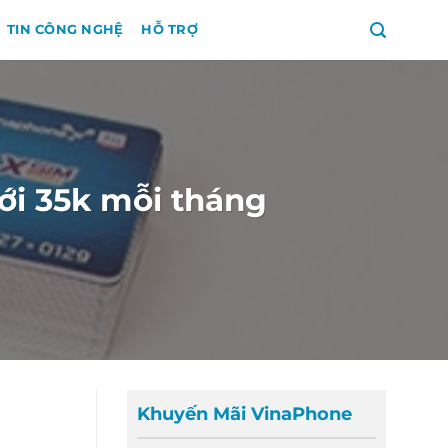
TIN CÔNG NGHỆ
HỖ TRỢ
với 35k mỗi tháng
Khuyến Mãi VinaPhone