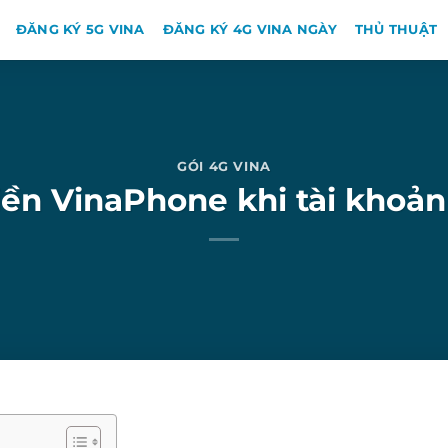
ĐĂNG KÝ 5G VINA
ĐĂNG KÝ 4G VINA NGÀY
THỦ THUẬT
GÓI 4G VINA
iền VinaPhone khi tài khoản