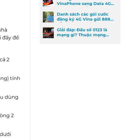
VinaPhone sang Data 4G
cực kỳ đơn giản
Danh sách các gói cước
đăng ký 4G Vina gửi 888
dễ đăng ký nhất
nhà
Giải đáp: Đầu số 0123 là
mạng gì? Thuộc mạng
i đây để
nào và ý nghĩa phong
thủy
cả 2
ng) tính
êu dùng
vòng 2
 dưới