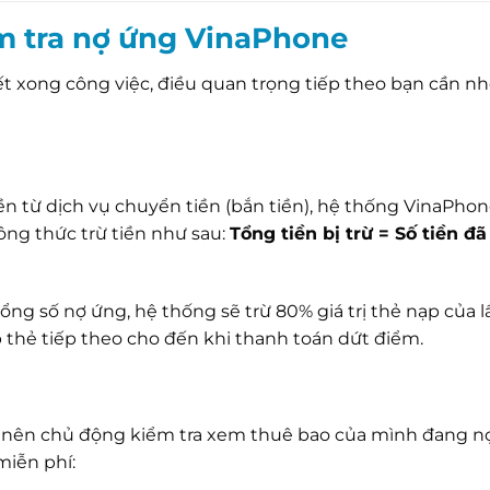
m tra nợ ứng VinaPhone
t xong công việc, điều quan trọng tiếp theo bạn cần nh
ền từ dịch vụ chuyển tiền (bắn tiền), hệ thống VinaPhon
ông thức trừ tiền như sau:
Tổng tiền bị trừ = Số tiền đ
ng số nợ ứng, hệ thống sẽ trừ 80% giá trị thẻ nạp của l
ạp thẻ tiếp theo cho đến khi thanh toán dứt điểm.
bạn nên chủ động kiểm tra xem thuê bao của mình đang n
miễn phí: