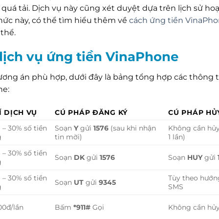
 quá tải. Dịch vụ này cũng xét duyệt dựa trên lịch sử ho
ức này, có thể tìm hiểu thêm về
cách ứng tiền VinaPh
thể.
dịch vụ ứng tiền VinaPhone
ơng án phù hợp, dưới đây là bảng tổng hợp các thông 
ne:
Í DỊCH VỤ
CÚ PHÁP ĐĂNG KÝ
CÚ PHÁP HỦ
 – 30% số tiền
Soạn
Y
gửi
1576
(sau khi nhận
Không cần hủy
g
tin mời)
1 lần)
 – 30% số tiền
Soạn
DK
gửi
1576
Soạn
HUY
gửi
g
 – 30% số tiền
Tùy theo hướn
Soạn
UT
gửi
9345
g
SMS
00đ/lần
Bấm
*911#
Gọi
Không cần hủ