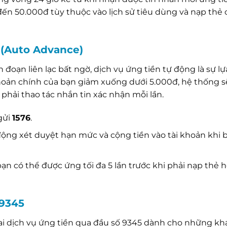
đến 50.000đ tùy thuộc vào lịch sử tiêu dùng và nạp thẻ 
 (Auto Advance)
đoạn liên lạc bất ngờ, dịch vụ ứng tiền tự động là sự l
 khoản chính của bạn giảm xuống dưới 5.000đ, hệ thống s
hải thao tác nhắn tin xác nhận mỗi lần.
gửi
1576
.
động xét duyệt hạn mức và cộng tiền vào tài khoản khi 
n có thể được ứng tối đa 5 lần trước khi phải nạp thẻ 
 9345
hai dịch vụ ứng tiền qua đầu số 9345 dành cho những kh