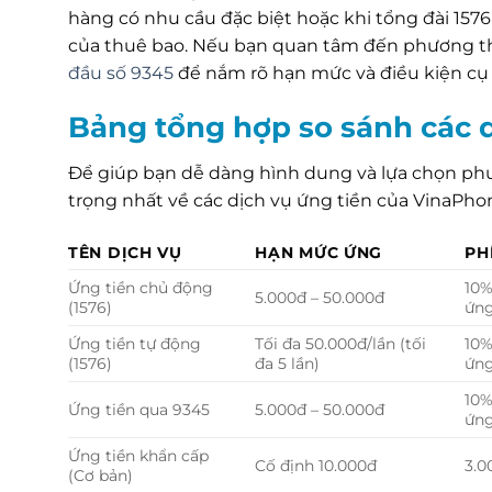
hàng có nhu cầu đặc biệt hoặc khi tổng đài 1576
của thuê bao. Nếu bạn quan tâm đến phương th
đầu số 9345
để nắm rõ hạn mức và điều kiện cụ 
Bảng tổng hợp so sánh các 
Để giúp bạn dễ dàng hình dung và lựa chọn phư
trọng nhất về các dịch vụ ứng tiền của VinaPho
TÊN DỊCH VỤ
HẠN MỨC ỨNG
PH
Ứng tiền chủ động
10%
5.000đ – 50.000đ
(1576)
ứn
Ứng tiền tự động
Tối đa 50.000đ/lần (tối
10%
(1576)
đa 5 lần)
ứn
10%
Ứng tiền qua 9345
5.000đ – 50.000đ
ứn
Ứng tiền khẩn cấp
Cố định 10.000đ
3.0
(Cơ bản)