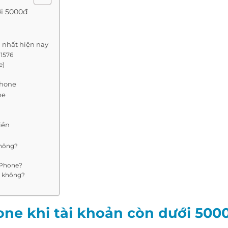
ới 5000đ
n nhất hiện nay
 1576
e)
Phone
ne
iền
không?
aPhone?
G không?
ne khi tài khoản còn dưới 500