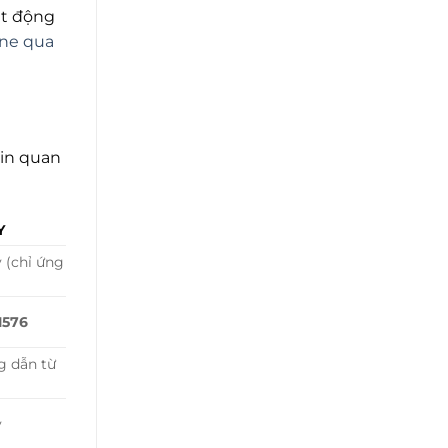
ạt động
one qua
tin quan
Y
 (chỉ ứng
1576
g dẫn từ
y