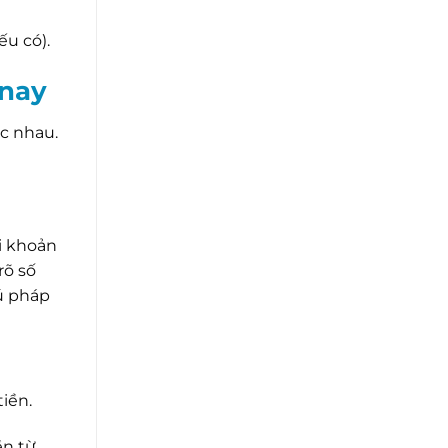
ếu có).
 nay
c nhau.
i khoản
rõ số
ú pháp
iền.
ền từ