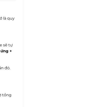
ớ là quy
e sẽ tự
ã ứng +
ần đó.
ợ tổng