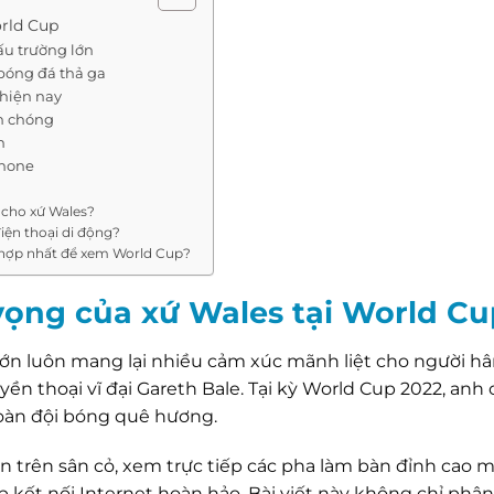
orld Cup
đấu trường lớn
 bóng đá thả ga
 hiện nay
h chóng
n
Phone
 cho xứ Wales?
iện thoại di động?
 hợp nhất để xem World Cup?
 vọng của xứ Wales tại World C
 lớn luôn mang lại nhiều cảm xúc mãnh liệt cho người 
ền thoại vĩ đại Gareth Bale. Tại kỳ World Cup 2022, anh 
oàn đội bóng quê hương.
n trên sân cỏ, xem trực tiếp các pha làm bàn đỉnh cao 
kết nối Internet hoàn hảo. Bài viết này không chỉ phân