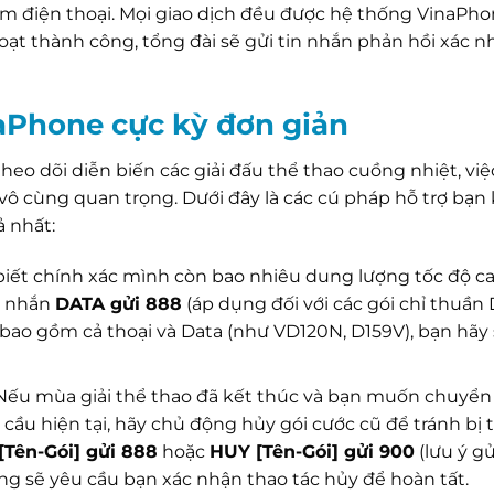
m điện thoại. Mọi giao dịch đều được hệ thống VinaPho
hoạt thành công, tổng đài sẽ gửi tin nhắn phản hồi xác 
naPhone cực kỳ đơn giản
heo dõi diễn biến các giải đấu thể thao cuồng nhiệt, vi
 vô cùng quan trọng. Dưới đây là các cú pháp hỗ trợ bạn
 nhất:
iết chính xác mình còn bao nhiêu dung lượng tốc độ c
in nhắn
DATA gửi 888
(áp dụng đối với các gói chỉ thuần
bao gồm cả thoại và Data (như VD120N, D159V), bạn hãy
ếu mùa giải thể thao đã kết thúc và bạn muốn chuyển
ầu hiện tại, hãy chủ động hủy gói cước cũ để tránh bị t
[Tên-Gói] gửi 888
hoặc
HUY [Tên-Gói] gửi 900
(lưu ý g
ng sẽ yêu cầu bạn xác nhận thao tác hủy để hoàn tất.