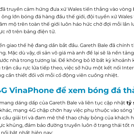
ười đã truyền cảm hứng đưa xứ Wales tiến thẳng vào vòng
ông lớn bóng đá hàng đầu thế giới, đội tuyển xứ Wales
âm mộ trên toàn thế giới luôn háo hức chờ đợi mỗi lần l
c rỡ trên bảng điện tử.
ển giao thế hệ đang dần bắt đầu. Gareth Bale đã chính 
ng. Mặc dù vậy, di sản vô giá mà anh để lại sẽ là nền tản
ước nhà trong tương lai. Để không bỏ lỡ bất kỳ khoảnh 
ận cầu rực lửa tiếp theo, việc sở hữu một kết nối Inter
 cần thiết đối với mỗi cổ động viên cuồng nhiệt.
c 4G VinaPhone để xem bóng đá th
mang dáng dấp của Gareth Bale và liên tục cập nhật
tỷ
 khác, mạng 4G chập chờn hay việc phụ thuộc vào sóng 
u cầu giải trí và đam mê thể thao cháy bỏng của khách 
c khủng, đảm bảo đường truyền luôn ở trạng thái tốt n
 nổi bật nhất hiện nay: