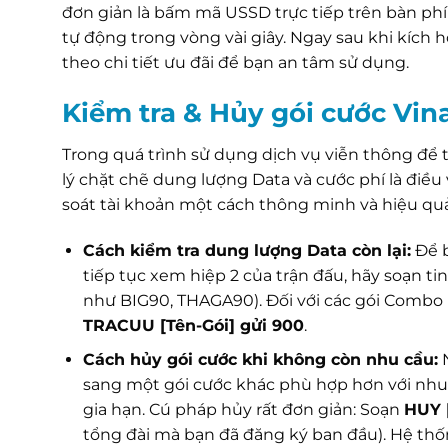
đơn giản là bấm mã USSD trực tiếp trên bàn phí
tự động trong vòng vài giây. Ngay sau khi kích 
theo chi tiết ưu đãi để bạn an tâm sử dụng.
Kiểm tra & Hủy gói cước Vi
Trong quá trình sử dụng dịch vụ viễn thông để t
lý chặt chẽ dung lượng Data và cước phí là điều
soát tài khoản một cách thông minh và hiệu quả
Cách kiểm tra dung lượng Data còn lại:
Để b
tiếp tục xem hiệp 2 của trận đấu, hãy soạn t
như BIG90, THAGA90). Đối với các gói Combo 
TRACUU [Tên-Gói] gửi 900
.
Cách hủy gói cước khi không còn nhu cầu:
N
sang một gói cước khác phù hợp hơn với nhu c
gia hạn. Cú pháp hủy rất đơn giản: Soạn
HUY 
tổng đài mà bạn đã đăng ký ban đầu). Hệ thố