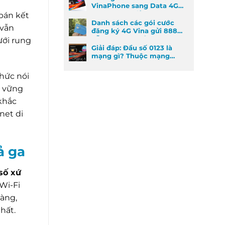
VinaPhone sang Data 4G
cực kỳ đơn giản
 bán kết
Danh sách các gói cước
 vẫn
đăng ký 4G Vina gửi 888
dễ đăng ký nhất
ưới rung
Giải đáp: Đầu số 0123 là
mạng gì? Thuộc mạng
nào và ý nghĩa phong
thủy
thức nói
g vững
khắc
net di
ả ga
 số xứ
Wi-Fi
hàng,
hất.