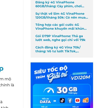
Đăng ký 4G VinaPhone
60GB/tháng: Cày phim, chơi
game không giới hạn
Sự thật về Sim 4G VinaPhone
120GB/tháng 50k: Có nên mua
không?
Tổng hợp các gói cước 4G
VinaPhone khuyến mãi khủng
nhất tháng
Gói D79P VinaPhone: Thả ga
lướt web, nghe gọi chỉ với 79k
Cách đăng ký 4G Vina 70k/
tháng: Vô tư lướt TikTok,
Facebook
up
hâm mộ
chính là
mà
 tích