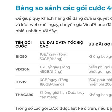
Bảng so sánh các gói cước 
Để giúp quý khách hàng dễ dàng đưa ra quyết 
và lướt web mỗi ngày, chuyên gia VinaPhone đã 
nhiều nhất dưới đây:
TÊN GÓI
ƯU ĐÃI DATA TỐC ĐỘ
ƯU ĐÃI GỌI
CƯỚC
CAO
1GB/ngày (Tổng
BIG90
Không bao gồ
30GB/tháng)
1.5GB/ngày (Tổng
Miễn phí gọi 
VD120N
45GB/tháng)
phút gọi ng
6GB/ngày (Tổng
1500 phút nộ
D159V
180GB/tháng)
miễn phí 20
Không giới hạn Data truy
THAGA90
Không bao gồ
cập mạng
Trong số các gói cước được liệt kê ở trên, nếu b