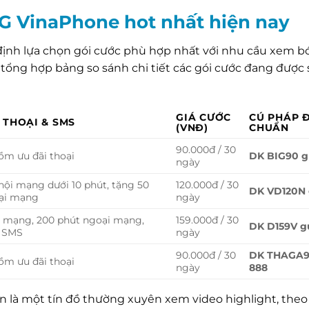
4G VinaPhone hot nhất hiện nay
định lựa chọn gói cước phù hợp nhất với nhu cầu xem b
tổng hợp bảng so sánh chi tiết các gói cước đang được
GIÁ CƯỚC
CÚ PHÁP 
 THOẠI & SMS
(VNĐ)
CHUẨN
90.000đ / 30
m ưu đãi thoại
DK BIG90 g
ngày
nội mạng dưới 10 phút, tặng 50
120.000đ / 30
DK VD120N 
oại mạng
ngày
i mạng, 200 phút ngoại mạng,
159.000đ / 30
DK D159V g
0 SMS
ngày
90.000đ / 30
DK THAGA9
m ưu đãi thoại
ngày
888
ạn là một tín đồ thường xuyên xem video highlight, theo 