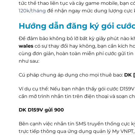
tức thể thao liên tục và cày game mobile, bạn 
120k/tháng
để nhận ngay mức dung lượng cực kỳ
Hướng dẫn đăng ký gói cướ
Để đảm bảo không bỏ lỡ bất kỳ giây phút nào kh
wales
có sự thay đổi hay không, bạn cần kích h
cùng đơn giản, hoàn toàn miễn phí cước gửi tin
như sau:
Cú pháp chung áp dụng cho mọi thuê bao:
DK [
Ví dụ cụ thể: Nếu bạn nhận thấy gói cước D159V
cần mở trình nhắn tin trên điện thoại và soạn c
DK D159V gửi 900
Bên cạnh việc nhắn tin SMS truyền thống cực 
trực tiếp thông qua ứng dụng quản lý My VNPT,