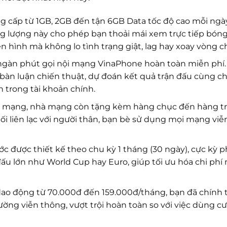
g cấp từ 1GB, 2GB đến tận 6GB Data tốc độ cao mỗi ngà
 lượng này cho phép bạn thoải mái xem trực tiếp bóng
n hình mà không lo tình trạng giật, lag hay xoay vòng ch
gàn phút gọi nội mạng VinaPhone hoàn toàn miễn phí.
n bàn luận chiến thuật, dự đoán kết quả trận đấu cùng c
 trong tài khoản chính.
ội mạng, nhà mạng còn tặng kèm hàng chục đến hàng t
ối liên lạc với người thân, bạn bè sử dụng mọi mạng vi
ớc được thiết kế theo chu kỳ 1 tháng (30 ngày), cực kỳ 
 đấu lớn như World Cup hay Euro, giúp tối ưu hóa chi phí
dao động từ 70.000đ đến 159.000đ/tháng, bạn đã chính 
ường viễn thông, vượt trội hoàn toàn so với việc dùng c