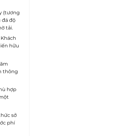
y (tương
 đá độ
ờ tải.
 Khách
hiến hữu
răm
ễn thông
phù hợp
 một
thức sở
ước phí