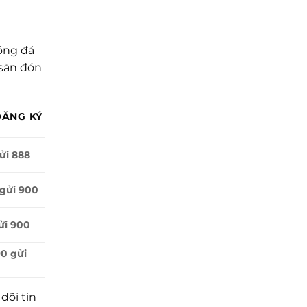
óng đá
 săn đón
ĐĂNG KÝ
ửi 888
gửi 900
ửi 900
0 gửi
dõi tin