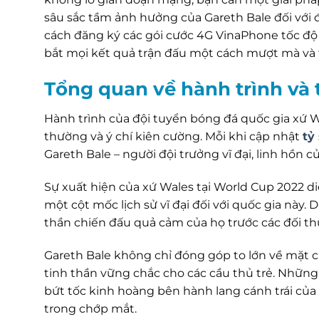
sâu sắc tầm ảnh hưởng của Gareth Bale đối với
cách đăng ký các gói cước 4G VinaPhone tốc độ 
bắt mọi kết quả trận đấu một cách mượt mà và 
Tổng quan về hành trình và t
Hành trình của đội tuyển bóng đá quốc gia xứ Wa
thường và ý chí kiên cường. Mỗi khi cập nhật
tỷ
Gareth Bale – người đội trưởng vĩ đại, linh hồn củ
Sự xuất hiện của xứ Wales tại World Cup 2022 di
một cột mốc lịch sử vĩ đại đối với quốc gia này
thần chiến đấu quả cảm của họ trước các đối thủ
Gareth Bale không chỉ đóng góp to lớn về mặt c
tinh thần vững chắc cho các cầu thủ trẻ. Nhữn
bứt tốc kinh hoàng bên hành lang cánh trái của 
trong chớp mắt.