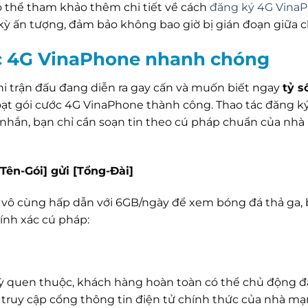
có thể tham khảo thêm chi tiết về cách
đăng ký 4G Vina
 ấn tượng, đảm bảo không bao giờ bị gián đoạn giữa 
c 4G VinaPhone nhanh chóng
i trận đấu đang diễn ra gay cấn và muốn biết ngay
tỷ s
oạt gói cước 4G VinaPhone thành công. Thao tác đăng k
 nhắn, bạn chỉ cần soạn tin theo cú pháp chuẩn của nh
Tên-Gói] gửi [Tổng-Đài]
 vô cùng hấp dẫn với 6GB/ngày để xem bóng đá thả ga, 
hính xác cú pháp:
kỳ quen thuộc, khách hàng hoàn toàn có thể chủ động 
 truy cập cổng thông tin điện tử chính thức của nhà mạ