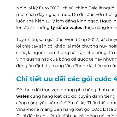
Nhìn lại kỳ Euro 2016 lịch sử, chính Bale là ng
một cách đầy ngoạn mục. Dù đối đầu với những 
luôn thể hiện sự lỳ lợm đáng kinh ngạc. Người h
lên để ăn mừng
tỷ số xứ wales
được nâng lên rự
Tuy nhiên, sau giải đấu World Cup 2022, sự chuy
lời chia tay sân cỏ, khép lại một chương huy hoà
chắc, là nguồn cảm hứng bất tận cho bóng đá n
vinh quang nào của bóng đá quốc tế hay những tr
động ổn định từ mạng VinaPhone là điều vô cùng
Chi tiết ưu đãi các gói cướ
Để theo dõi trọn vẹn những pha bóng đỉnh cao 
wales
cùng hàng loạt các đội tuyển danh tiếng
công cộng yếu kém là điều tối kỵ. Thấu hiểu nh
VinaPhone mang đến hàng loạt gói cước Data cự
Dưới đây là chi tiết ưu đãi của các dòng gói cước