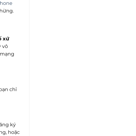
Phone
chừng.
ố xứ
ý vô
à mạng
bạn chỉ
đăng ký
ng, hoặc