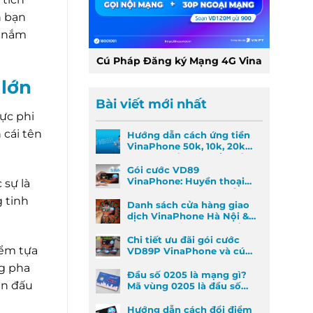
n bạn
, nắm
Cú Pháp Đăng ký Mạng 4G Vina
 lớn
Bài viết mới nhất
ực phi
cái tên
Hướng dẫn cách ứng tiền
VinaPhone 50k, 10k, 20k
nhanh nhất khi khẩn cấp
Gói cước VD89
VinaPhone: Huyền thoại
 sự là
Data & Gọi thoại đã trở lại
g tinh
Danh sách cửa hàng giao
dịch VinaPhone Hà Nội &
Cách tìm VinaPhone gần
đây
Chi tiết ưu đãi gói cước
iểm tựa
VD89P VinaPhone và cú
pháp đăng ký nhanh
ng pha
Đầu số 0205 là mạng gì?
ận đấu
Mã vùng 0205 là đầu số
mã vùng nào?
Hướng dẫn cách đổi điểm