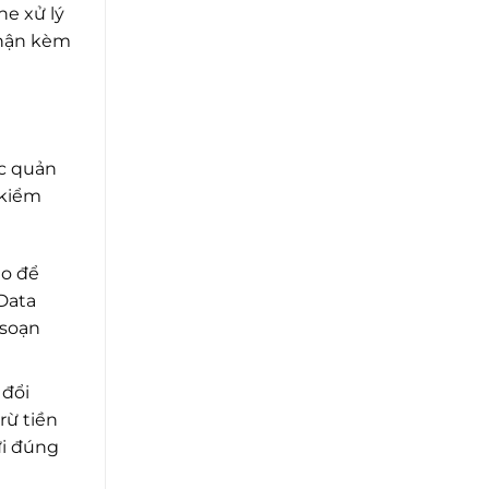
ne xử lý
nhận kèm
ệc quản
 kiểm
ao để
 Data
 soạn
 đổi
rừ tiền
ửi đúng