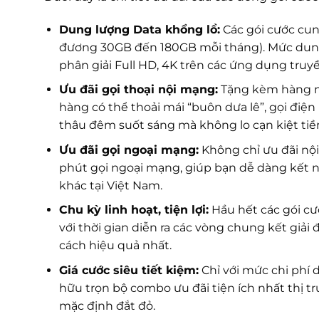
Dung lượng Data khổng lồ:
Các gói cước cun
đương 30GB đến 180GB mỗi tháng). Mức dung
phân giải Full HD, 4K trên các ứng dụng truyề
Ưu đãi gọi thoại nội mạng:
Tặng kèm hàng n
hàng có thể thoải mái “buôn dưa lê”, gọi điệ
thâu đêm suốt sáng mà không lo cạn kiệt tiền
Ưu đãi gọi ngoại mạng:
Không chỉ ưu đãi n
phút gọi ngoại mạng, giúp bạn dễ dàng kết n
khác tại Việt Nam.
Chu kỳ linh hoạt, tiện lợi:
Hầu hết các gói cư
với thời gian diễn ra các vòng chung kết giải
cách hiệu quả nhất.
Giá cước siêu tiết kiệm:
Chỉ với mức chi phí 
hữu trọn bộ combo ưu đãi tiện ích nhất thị tr
mặc định đắt đỏ.