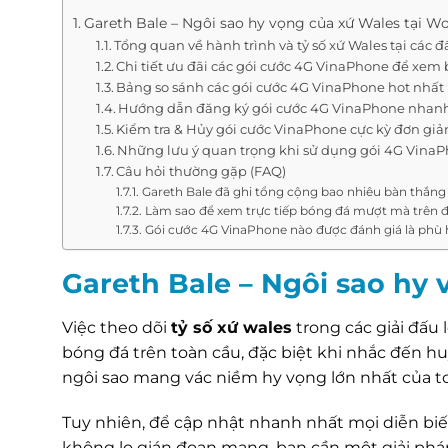
Gareth Bale – Ngôi sao hy vọng của xứ Wales tại W
Tổng quan về hành trình và tỷ số xứ Wales tại các 
Chi tiết ưu đãi các gói cước 4G VinaPhone để xem
Bảng so sánh các gói cước 4G VinaPhone hot nhất
Hướng dẫn đăng ký gói cước 4G VinaPhone nhan
Kiểm tra & Hủy gói cước VinaPhone cực kỳ đơn giả
Những lưu ý quan trọng khi sử dụng gói 4G Vina
Câu hỏi thường gặp (FAQ)
Gareth Bale đã ghi tổng cộng bao nhiêu bàn thắng
Làm sao để xem trực tiếp bóng đá mượt mà trên đ
Gói cước 4G VinaPhone nào được đánh giá là phù
Gareth Bale – Ngôi sao hy
Việc theo dõi
tỷ số xứ wales
trong các giải đấu
bóng đá trên toàn cầu, đặc biệt khi nhắc đến huy
ngôi sao mang vác niềm hy vọng lớn nhất của t
Tuy nhiên, để cập nhật nhanh nhất mọi diễn biế
không lo gián đoạn mạng, bạn cần một giải pháp 