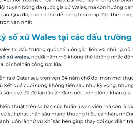
 đội tuyển bóng đá quốc gia xứ Wales, mà còn hướng dẫ
cao. Qua đó, bạn có thể dễ dàng hòa nhịp đập thể thao
trọn vẹn nhất.
ỷ số xứ Wales tại các đấu trường
les tại đấu trường quốc tế luôn gắn liền với những nỗ l
 số xứ wales
, người hâm mộ không thể không nhắc đến 
a lối chơi tấn công rực lửa.
ễn ra ở Qatar sau trọn vẹn 64 năm chờ đợi mòn mỏi thực
. Dù kết quả cuối cùng không tiến sâu như kỳ vọng, nhưn
 sừng sỏ đã để lại dấu ấn đậm nét trong lòng khán giả.
hiến thuật trên sa bàn của huấn luyện viên mà còn là đ
g cú sút phạt thần sầu mang thương hiệu cá nhân, nhữ
anh luôn là thứ vũ khí sắc bén giúp thay đổi cục diện tr